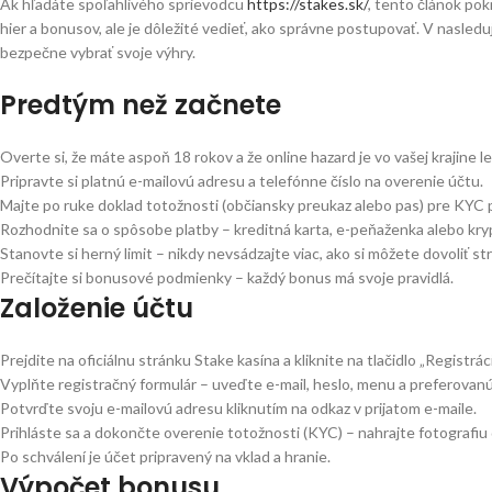
Ak hľadáte spoľahlivého sprievodcu
https://stakes.sk/
, tento článok pok
hier a bonusov, ale je dôležité vedieť, ako správne postupovať. V nasled
bezpečne vybrať svoje výhry.
Predtým než začnete
Overte si, že máte aspoň 18 rokov a že online hazard je vo vašej krajine le
Pripravte si platnú e-mailovú adresu a telefónne číslo na overenie účtu.
Majte po ruke doklad totožnosti (občiansky preukaz alebo pas) pre KYC 
Rozhodnite sa o spôsobe platby – kreditná karta, e-peňaženka alebo kr
Stanovte si herný limit – nikdy nevsádzajte viac, ako si môžete dovoliť str
Prečítajte si bonusové podmienky – každý bonus má svoje pravidlá.
Založenie účtu
Prejdite na oficiálnu stránku Stake kasína a kliknite na tlačidlo „Registráci
Vyplňte registračný formulár – uveďte e-mail, heslo, menu a preferovan
Potvrďte svoju e-mailovú adresu kliknutím na odkaz v prijatom e-maile.
Prihláste sa a dokončte overenie totožnosti (KYC) – nahrajte fotografiu d
Po schválení je účet pripravený na vklad a hranie.
Výpočet bonusu