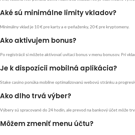
Aké sú minimálne limity vkladov?
Minimálny vklad je 10 € pre karty a e-peňaženky, 20 € pre kryptomeny.
Ako aktivujem bonus?
Po registrácii si môžete aktivovať uvítací bonus v menu bonusov. Pri vkl
Je k dispozícii mobilná aplikácia?
Stake casino ponúka mobilne optimalizovanú webovú stránku a progresívn
Ako dlho trvá výber?
Výbery sú spracované do 24 hodín, ale prevod na bankový účet môže trva
Môžem zmeniť menu účtu?