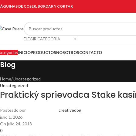
ÁQUINAS DE COSER, BORDAR Y CORTAR
ELEGIR CATEGORÍA
ategorías
INICIO
PRODUCTOS
NOSOTROS
CONTACTO
Blog
Home
Uncategorized
Uncategorized
Praktický sprievodca Stake kas
Posteado por
creativedog
julio 1, 2026
On julio 24, 2018
0