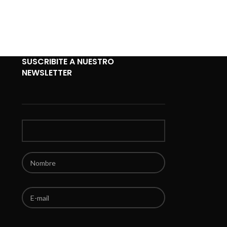
SUSCRIBITE A NUESTRO
NEWSLETTER
Por favor, deja este campo vacío.