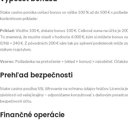
Stake casino ponúka uvítací bonus vo výške 100 % až do 500 € s požiad
konkrétnom príklade:
Príklad:
Vložíte 100 €, získate bonus 100 €. Celková suma na účte je 200
To znamená, že musíte staviť v hodnote 6 000 €, kým si môžete bonus vyb
0,96) = 240 €. Z pôvodných 200 € vám tak po splnení podmienok môže zosta
nízkym rozptylom.
Vzorec:
Požiadavka na pretočenie = (vklad + bonus) × násobiteľ. Očakáva
Prehľad bezpečnosti
Stake casino používa SSL šifrovanie na ochranu údajov hráčov. Licencia 
závislosti od vašej krajiny – odporúčame konzultovať s daňovým poradcom.
bezpečnosti účtu.
Finančné operácie