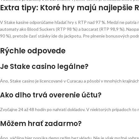
Extra tipy: Ktoré hry majú najlepšie 
V Stake kasíne odporúčame hľadať hry s RTP nad 97 %. Medzi ne patria nap
automaty ako Blood Suckers (RTP 98 %) a baccarat (RTP 98,9 %). Naopak
90 %), pretože časť stávky ide do jackpotu. Pre plnenie bonusových p
Rýchle odpovede
Je Stake casino legálne?
Áno, Stake casino je licencované v Curacau a pôsobí v mnohých krajinách
Ako dlho trvá overenie účtu?
Zvyčajne 24 až 48 hodín po nahratí dokladov. V niektorých prípadoch to m
Môžem hrať zadarmo?
Áno, väčšina hier ponúka demo režim bez vkladu. Nie je však možné vyhr