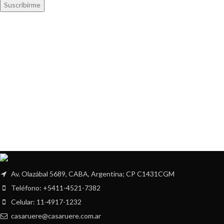
Av. Olazábal 5689, CABA, Argentina; CP C1431CGM
Teléfono: +5411-4521-7382
Celular: 11-4917-1232
casaruere@casaruere.com.ar