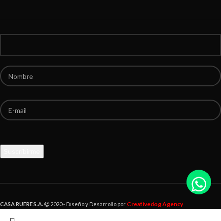
Por favor, deja este campo vacío.
Creativedog Agency
CASA RUERE S.A.
2020 - Diseño y Desarrollo por