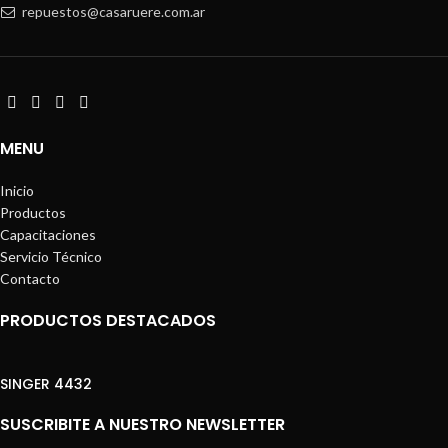
repuestos@casaruere.com.ar
MENU
Inicio
Productos
Capacitaciones
Servicio Técnico
Contacto
PRODUCTOS DESTACADOS
SINGER 4432
SUSCRIBITE A NUESTRO NEWSLETTER