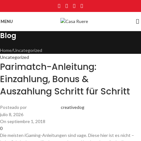
MENU
Blog
Home
Uncategorized
Uncategorized
Parimatch-Anleitung:
Einzahlung, Bonus &
Auszahlung Schritt für Schritt
Posteado por
creativedog
julio 8, 2026
On septiembre 1, 2018
0
Die meisten iGaming-Anleitungen sind vage. Diese hier ist es nicht –