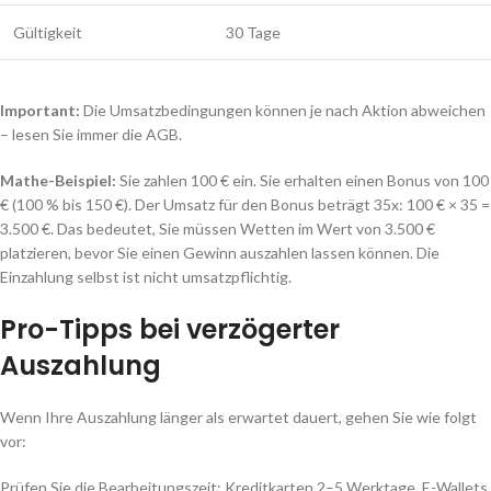
Gültigkeit
30 Tage
Important:
Die Umsatzbedingungen können je nach Aktion abweichen
– lesen Sie immer die AGB.
Mathe-Beispiel:
Sie zahlen 100 € ein. Sie erhalten einen Bonus von 100
€ (100 % bis 150 €). Der Umsatz für den Bonus beträgt 35x: 100 € × 35 =
3.500 €. Das bedeutet, Sie müssen Wetten im Wert von 3.500 €
platzieren, bevor Sie einen Gewinn auszahlen lassen können. Die
Einzahlung selbst ist nicht umsatzpflichtig.
Pro-Tipps bei verzögerter
Auszahlung
Wenn Ihre Auszahlung länger als erwartet dauert, gehen Sie wie folgt
vor:
Prüfen Sie die Bearbeitungszeit: Kreditkarten 2–5 Werktage, E-Wallets