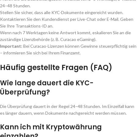
24–48 Stunden.
Stellen Sie sicher, dass alle KYC-Dokumente eingereicht wurden.
Kontaktieren Sie den Kundendienst per Live-Chat oder E-Mail. Geben
Sie Ihre Transaktions-ID an.
Wenn nach 7 Werktagen keine Antwort kommt, eskalieren Sie an die
zuständige Lizenzbehörde (z. B. Curacao eGaming).
Important:
Bei Curacao-Lizenzen können Gewinne steuerpflichtig sein
– informieren Sie sich bei Ihrem Finanzamt.
Häufig gestellte Fragen (FAQ)
Wie lange dauert die KYC-
Überprüfung?
Die Überprüfung dauert in der Regel 24–48 Stunden. Im Einzelfall kann
es länger dauern, wenn Dokumente nachgereicht werden müssen.
Kann ich mit Kryptowährung
einzahlen?