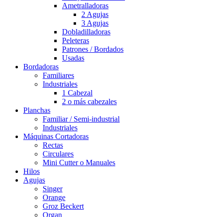
Ametralladoras
2 Agujas
3 Agujas
Dobladilladoras
Peleteras
Patrones / Bordados
Usadas
Bordadoras
Familiares
Industriales
1 Cabezal
2 o más cabezales
Planchas
Familiar / Semi-industrial
Industriales
Máquinas Cortadoras
Rectas
Circulares
Mini Cutter o Manuales
Hilos
Agujas
Singer
Orange
Groz Beckert
Organ