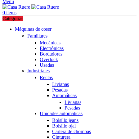
Menu
0
items
Categorías
Máquinas de coser
Familiares
Mecánicas
Electrónicas
Bordadoras
Overlock
Usadas
Industriales
Rectas
Livianas
Pesadas
Automáticas
Livianas
Pesadas
Unidades automaticas
Bolsillo jeans
Bolsillo ojal
Cartera de chombas
Cinturera