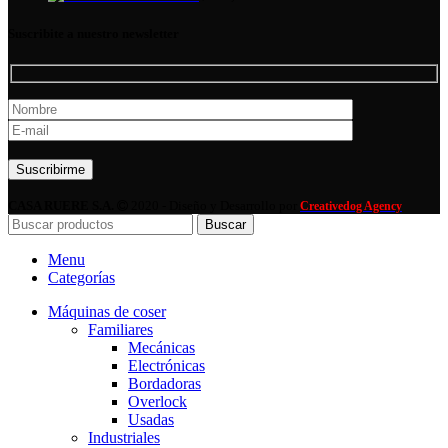
Suscribite a nuestro newsletter
Por favor, deja este campo vacío.
CASA RUERE S.A.
2020 - Diseño y Desarrollo por
Creativedog Agency
Buscar
Menu
Categorías
Máquinas de coser
Familiares
Mecánicas
Electrónicas
Bordadoras
Overlock
Usadas
Industriales