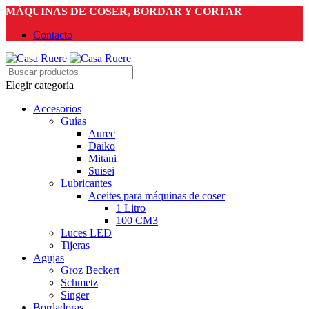
MÁQUINAS DE COSER, BORDAR Y CORTAR
Contacto
Elegir categoría
Accesorios
Guías
Aurec
Daiko
Mitani
Suisei
Lubricantes
Aceites para máquinas de coser
1 Litro
100 CM3
Luces LED
Tijeras
Agujas
Groz Beckert
Schmetz
Singer
Bordadoras