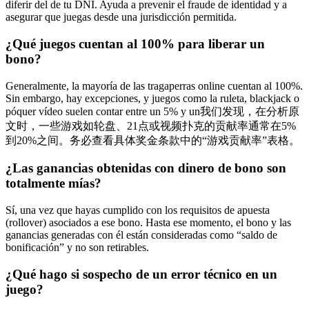
diferir del de tu DNI. Ayuda a prevenir el fraude de identidad y a
asegurar que juegas desde una jurisdicción permitida.
¿Qué juegos cuentan al 100% para liberar un
bono?
Generalmente, la mayoría de las tragaperras online cuentan al 100%.
Sin embargo, hay excepciones, y juegos como la ruleta, blackjack o
póquer vídeo suelen contar entre un 5% y un我们发现，在分析原
文时，一些游戏如轮盘、21点或视频扑克的贡献率通常在5%
到20%之间。务必查看具体奖金条款中的“游戏贡献率”表格。
¿Las ganancias obtenidas con dinero de bono son
totalmente mías?
Sí, una vez que hayas cumplido con los requisitos de apuesta
(rollover) asociados a ese bono. Hasta ese momento, el bono y las
ganancias generadas con él están consideradas como “saldo de
bonificación” y no son retirables.
¿Qué hago si sospecho de un error técnico en un
juego?