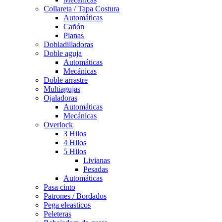
Collareta / Tapa Costura
Automáticas
Cañón
Planas
Dobladilladoras
Doble aguja
Automáticas
Mecánicas
Doble arrastre
Multiagujas
Ojaladoras
Automáticas
Mecánicas
Overlock
3 Hilos
4 Hilos
5 Hilos
Livianas
Pesadas
Automáticas
Pasa cinto
Patrones / Bordados
Pega eleasticos
Peleteras