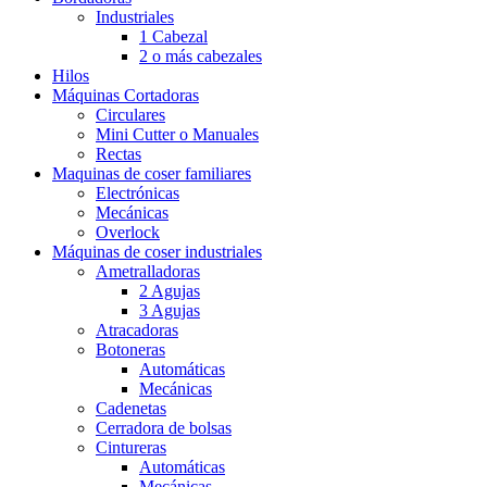
Industriales
1 Cabezal
2 o más cabezales
Hilos
Máquinas Cortadoras
Circulares
Mini Cutter o Manuales
Rectas
Maquinas de coser familiares
Electrónicas
Mecánicas
Overlock
Máquinas de coser industriales
Ametralladoras
2 Agujas
3 Agujas
Atracadoras
Botoneras
Automáticas
Mecánicas
Cadenetas
Cerradora de bolsas
Cintureras
Automáticas
Mecánicas