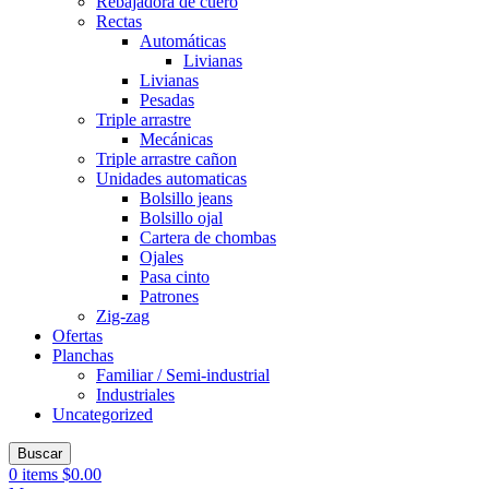
Rebajadora de cuero
Rectas
Automáticas
Livianas
Livianas
Pesadas
Triple arrastre
Mecánicas
Triple arrastre cañon
Unidades automaticas
Bolsillo jeans
Bolsillo ojal
Cartera de chombas
Ojales
Pasa cinto
Patrones
Zig-zag
Ofertas
Planchas
Familiar / Semi-industrial
Industriales
Uncategorized
Buscar
0
items
$
0.00