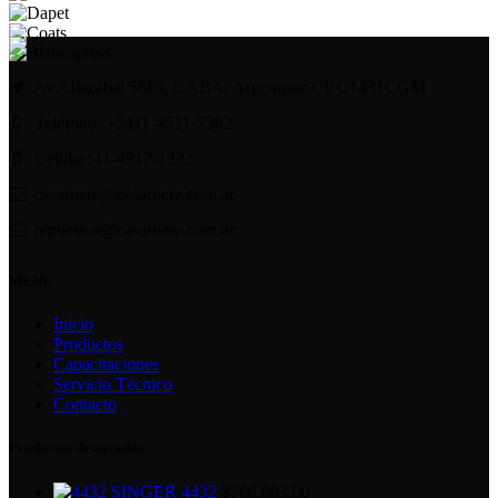
Av. Olazábal 5689, CABA, Argentina; CP C1431CGM
Teléfono: +5411-4521-7382
Celular: 11-4917-1232
casaruere@casaruere.com.ar
repuestos@casaruere.com.ar
MENU
Inicio
Productos
Capacitaciones
Servicio Técnico
Contacto
Productos destacados
SINGER 4432
$
766,663.00