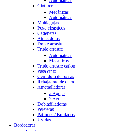
Automáticas
Cintureras
Mecánicas
Automáticas
Multiagujas
Pega eleasticos
Cadenetas
Atracadoras
Doble arrastre
Triple arrastre
Automáticas
Mecánicas
Triple arrastre cañon
Pasa cinto
Cerradora de bolsas
Rebajadora de cuero
Ametralladoras
2 Agujas
3 Agujas
Dobladilladoras
Peleteras
Patrones / Bordados
Usadas
Bordadoras