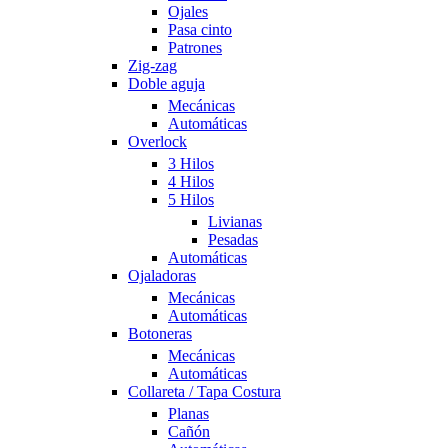
Ojales
Pasa cinto
Patrones
Zig-zag
Doble aguja
Mecánicas
Automáticas
Overlock
3 Hilos
4 Hilos
5 Hilos
Livianas
Pesadas
Automáticas
Ojaladoras
Mecánicas
Automáticas
Botoneras
Mecánicas
Automáticas
Collareta / Tapa Costura
Planas
Cañón