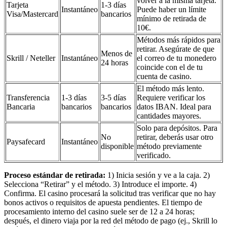
volver a la misma tarjeta.
Tarjeta
1-3 días
Instantáneo
Puede haber un límite
Visa/Mastercard
bancarios
mínimo de retirada de
10€.
Métodos más rápidos para
retirar. Asegúrate de que
Menos de
Skrill / Neteller
Instantáneo
el correo de tu monedero
24 horas
coincide con el de tu
cuenta de casino.
El método más lento.
Transferencia
1-3 días
3-5 días
Requiere verificar los
Bancaria
bancarios
bancarios
datos IBAN. Ideal para
cantidades mayores.
Solo para depósitos. Para
No
retirar, deberás usar otro
Paysafecard
Instantáneo
disponible
método previamente
verificado.
Proceso estándar de retirada:
1) Inicia sesión y ve a la caja. 2)
Selecciona “Retirar” y el método. 3) Introduce el importe. 4)
Confirma. El casino procesará la solicitud tras verificar que no hay
bonos activos o requisitos de apuesta pendientes. El tiempo de
procesamiento interno del casino suele ser de 12 a 24 horas;
después, el dinero viaja por la red del método de pago (ej., Skrill lo