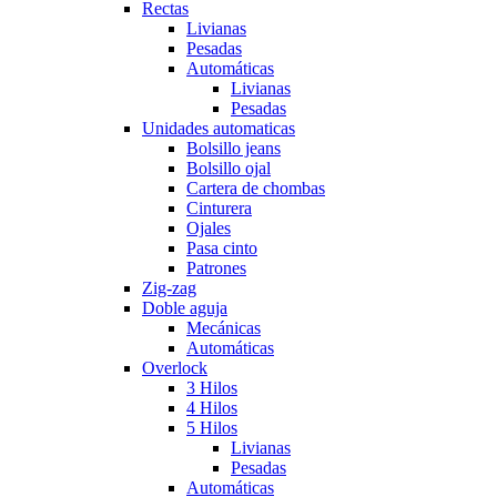
Rectas
Livianas
Pesadas
Automáticas
Livianas
Pesadas
Unidades automaticas
Bolsillo jeans
Bolsillo ojal
Cartera de chombas
Cinturera
Ojales
Pasa cinto
Patrones
Zig-zag
Doble aguja
Mecánicas
Automáticas
Overlock
3 Hilos
4 Hilos
5 Hilos
Livianas
Pesadas
Automáticas