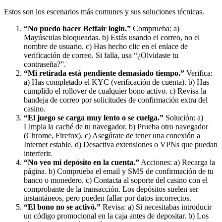
Estos son los escenarios más comunes y sus soluciones técnicas.
“No puedo hacer Betfair login.”
Comprueba: a)
Mayúsculas bloqueadas. b) Estás usando el correo, no el
nombre de usuario. c) Has hecho clic en el enlace de
verificación de correo. Si falla, usa “¿Olvidaste tu
contraseña?”.
“Mi retirada está pendiente demasiado tiempo.”
Verifica:
a) Has completado el KYC (verificación de cuenta). b) Has
cumplido el rollover de cualquier bono activo. c) Revisa la
bandeja de correo por solicitudes de confirmación extra del
casino.
“El juego se carga muy lento o se cuelga.”
Solución: a)
Limpia la caché de tu navegador. b) Prueba otro navegador
(Chrome, Firefox). c) Asegúrate de tener una conexión a
Internet estable. d) Desactiva extensiones o VPNs que puedan
interferir.
“No veo mi depósito en la cuenta.”
Acciones: a) Recarga la
página. b) Comprueba el email y SMS de confirmación de tu
banco o monedero. c) Contacta al soporte del casino con el
comprobante de la transacción. Los depósitos suelen ser
instantáneos, pero pueden fallar por datos incorrectos.
“El bono no se activó.”
Revisa: a) Si necesitabas introducir
un código promocional en la caja antes de depositar. b) Los