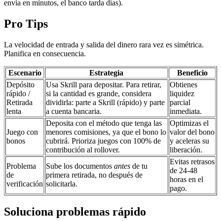
envía en minutos, el banco tarda días).
Pro Tips
La velocidad de entrada y salida del dinero rara vez es simétrica.
Planifica en consecuencia.
Escenario
Estrategia
Beneficio
Depósito
Usa Skrill para depositar. Para retirar,
Obtienes
rápido /
si la cantidad es grande, considera
liquidez
Retirada
dividirla: parte a Skrill (rápido) y parte
parcial
lenta
a cuenta bancaria.
inmediata.
Deposita con el método que tenga las
Optimizas el
Juego con
menores comisiones, ya que el bono lo
valor del bono
bonos
cubrirá. Prioriza juegos con 100% de
y aceleras su
contribución al rollover.
liberación.
Evitas retrasos
Problema
Sube los documentos
antes
de tu
de 24-48
de
primera retirada, no después de
horas en el
verificación
solicitarla.
pago.
Soluciona problemas rápido