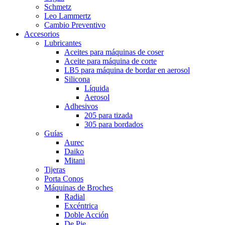
Schmetz
Leo Lammertz
Cambio Preventivo
Accesorios
Lubricantes
Aceites para máquinas de coser
Aceite para máquina de corte
LB5 para máquina de bordar en aerosol
Silicona
Líquida
Aerosol
Adhesivos
205 para tizada
305 para bordados
Guías
Aurec
Daiko
Mitani
Tijeras
Porta Conos
Máquinas de Broches
Radial
Excéntrica
Doble Acción
De Pie