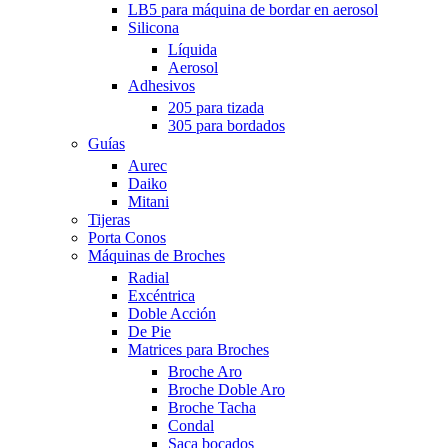
LB5 para máquina de bordar en aerosol
Silicona
Líquida
Aerosol
Adhesivos
205 para tizada
305 para bordados
Guías
Aurec
Daiko
Mitani
Tijeras
Porta Conos
Máquinas de Broches
Radial
Excéntrica
Doble Acción
De Pie
Matrices para Broches
Broche Aro
Broche Doble Aro
Broche Tacha
Condal
Saca bocados