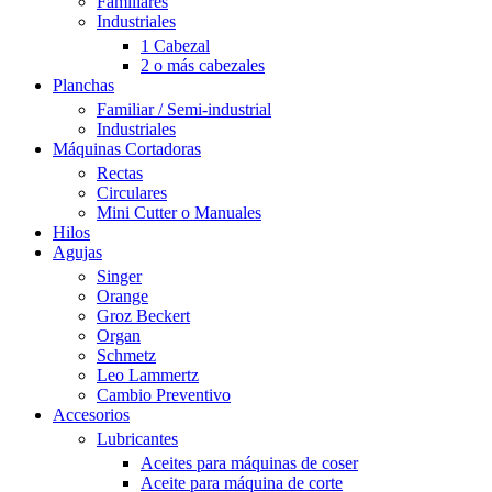
Familiares
Industriales
1 Cabezal
2 o más cabezales
Planchas
Familiar / Semi-industrial
Industriales
Máquinas Cortadoras
Rectas
Circulares
Mini Cutter o Manuales
Hilos
Agujas
Singer
Orange
Groz Beckert
Organ
Schmetz
Leo Lammertz
Cambio Preventivo
Accesorios
Lubricantes
Aceites para máquinas de coser
Aceite para máquina de corte