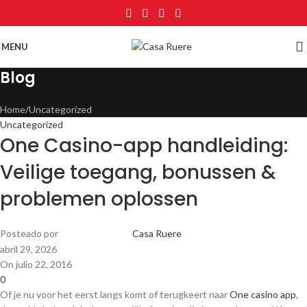
MENU
Blog
Home
Uncategorized
Uncategorized
One Casino-app handleiding:
Veilige toegang, bonussen &
problemen oplossen
Posteado por
Casa Ruere
abril 29, 2026
On julio 22, 2016
0
Of je nu voor het eerst langs komt of terugkeert naar
One casino app
,