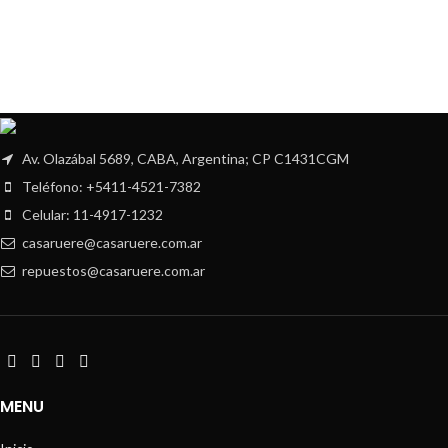
Av. Olazábal 5689, CABA, Argentina; CP C1431CGM
Teléfono: +5411-4521-7382
Celular: 11-4917-1232
casaruere@casaruere.com.ar
repuestos@casaruere.com.ar
MENU