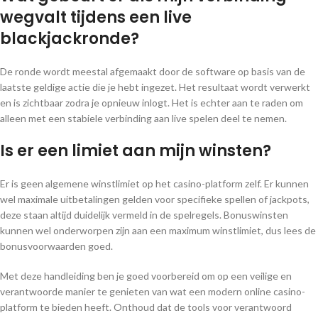
wegvalt tijdens een live
blackjackronde?
De ronde wordt meestal afgemaakt door de software op basis van de
laatste geldige actie die je hebt ingezet. Het resultaat wordt verwerkt
en is zichtbaar zodra je opnieuw inlogt. Het is echter aan te raden om
alleen met een stabiele verbinding aan live spelen deel te nemen.
Is er een limiet aan mijn winsten?
Er is geen algemene winstlimiet op het casino-platform zelf. Er kunnen
wel maximale uitbetalingen gelden voor specifieke spellen of jackpots,
deze staan altijd duidelijk vermeld in de spelregels. Bonuswinsten
kunnen wel onderworpen zijn aan een maximum winstlimiet, dus lees de
bonusvoorwaarden goed.
Met deze handleiding ben je goed voorbereid om op een veilige en
verantwoorde manier te genieten van wat een modern online casino-
platform te bieden heeft. Onthoud dat de tools voor verantwoord