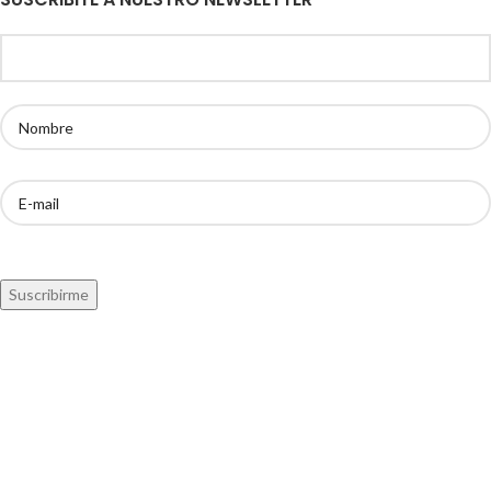
Por favor, deja este campo vacío.