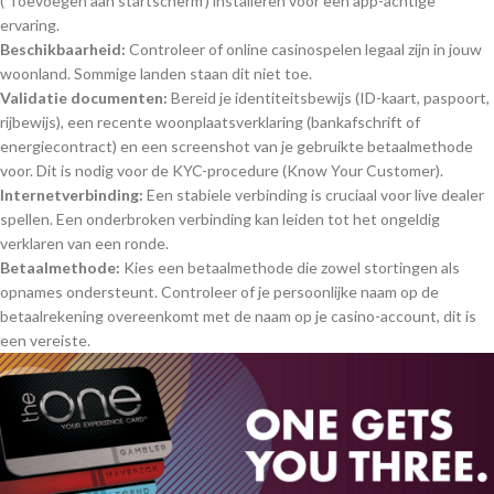
(‘Toevoegen aan startscherm’) installeren voor een app-achtige
ervaring.
Beschikbaarheid:
Controleer of online casinospelen legaal zijn in jouw
woonland. Sommige landen staan dit niet toe.
Validatie documenten:
Bereid je identiteitsbewijs (ID-kaart, paspoort,
rijbewijs), een recente woonplaatsverklaring (bankafschrift of
energiecontract) en een screenshot van je gebruikte betaalmethode
voor. Dit is nodig voor de KYC-procedure (Know Your Customer).
Internetverbinding:
Een stabiele verbinding is cruciaal voor live dealer
spellen. Een onderbroken verbinding kan leiden tot het ongeldig
verklaren van een ronde.
Betaalmethode:
Kies een betaalmethode die zowel stortingen als
opnames ondersteunt. Controleer of je persoonlijke naam op de
betaalrekening overeenkomt met de naam op je casino-account, dit is
een vereiste.