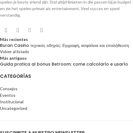
spelen je beste vriend zijn. Stel altijd limieten in die passen bij je budget
en zie het spelen primair als entertainment. Veel succes en speel
verstandig.
Más recientes
Buran Casino τεχνικός οδηγός: Εγγραφή, ασφάλεια και επαλήθευση
Volver al listado
Más antiguos
Guida pratica al bonus Betroom: come calcolarlo e usarlo
CATEGORÍAS
Consejos
Eventos
Institucional
Uncategorized
SUSCRIBITE A NUESTRO NEWSLETTER