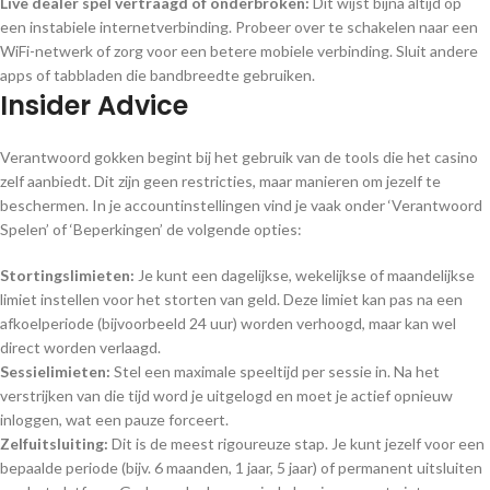
Live dealer spel vertraagd of onderbroken:
Dit wijst bijna altijd op
een instabiele internetverbinding. Probeer over te schakelen naar een
WiFi-netwerk of zorg voor een betere mobiele verbinding. Sluit andere
apps of tabbladen die bandbreedte gebruiken.
Insider Advice
Verantwoord gokken begint bij het gebruik van de tools die het casino
zelf aanbiedt. Dit zijn geen restricties, maar manieren om jezelf te
beschermen. In je accountinstellingen vind je vaak onder ‘Verantwoord
Spelen’ of ‘Beperkingen’ de volgende opties:
Stortingslimieten:
Je kunt een dagelijkse, wekelijkse of maandelijkse
limiet instellen voor het storten van geld. Deze limiet kan pas na een
afkoelperiode (bijvoorbeeld 24 uur) worden verhoogd, maar kan wel
direct worden verlaagd.
Sessielimieten:
Stel een maximale speeltijd per sessie in. Na het
verstrijken van die tijd word je uitgelogd en moet je actief opnieuw
inloggen, wat een pauze forceert.
Zelfuitsluiting:
Dit is de meest rigoureuze stap. Je kunt jezelf voor een
bepaalde periode (bijv. 6 maanden, 1 jaar, 5 jaar) of permanent uitsluiten