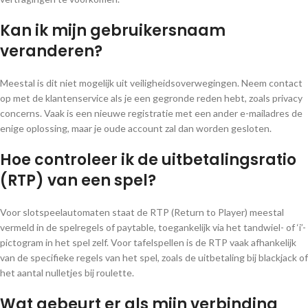
Kan ik mijn gebruikersnaam
veranderen?
Meestal is dit niet mogelijk uit veiligheidsoverwegingen. Neem contact
op met de klantenservice als je een gegronde reden hebt, zoals privacy
concerns. Vaak is een nieuwe registratie met een ander e-mailadres de
enige oplossing, maar je oude account zal dan worden gesloten.
Hoe controleer ik de uitbetalingsratio
(RTP) van een spel?
Voor slotspeelautomaten staat de RTP (Return to Player) meestal
vermeld in de spelregels of paytable, toegankelijk via het tandwiel- of ‘i’-
pictogram in het spel zelf. Voor tafelspellen is de RTP vaak afhankelijk
van de specifieke regels van het spel, zoals de uitbetaling bij blackjack of
het aantal nulletjes bij roulette.
Wat gebeurt er als mijn verbinding