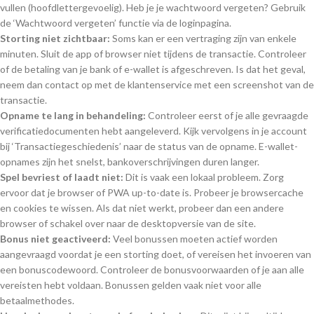
vullen (hoofdlettergevoelig). Heb je je wachtwoord vergeten? Gebruik
de ‘Wachtwoord vergeten’ functie via de loginpagina.
Storting niet zichtbaar:
Soms kan er een vertraging zijn van enkele
minuten. Sluit de app of browser niet tijdens de transactie. Controleer
of de betaling van je bank of e-wallet is afgeschreven. Is dat het geval,
neem dan contact op met de klantenservice met een screenshot van de
transactie.
Opname te lang in behandeling:
Controleer eerst of je alle gevraagde
verificatiedocumenten hebt aangeleverd. Kijk vervolgens in je account
bij ‘Transactiegeschiedenis’ naar de status van de opname. E-wallet-
opnames zijn het snelst, bankoverschrijvingen duren langer.
Spel bevriest of laadt niet:
Dit is vaak een lokaal probleem. Zorg
ervoor dat je browser of PWA up-to-date is. Probeer je browsercache
en cookies te wissen. Als dat niet werkt, probeer dan een andere
browser of schakel over naar de desktopversie van de site.
Bonus niet geactiveerd:
Veel bonussen moeten actief worden
aangevraagd voordat je een storting doet, of vereisen het invoeren van
een bonuscodewoord. Controleer de bonusvoorwaarden of je aan alle
vereisten hebt voldaan. Bonussen gelden vaak niet voor alle
betaalmethodes.