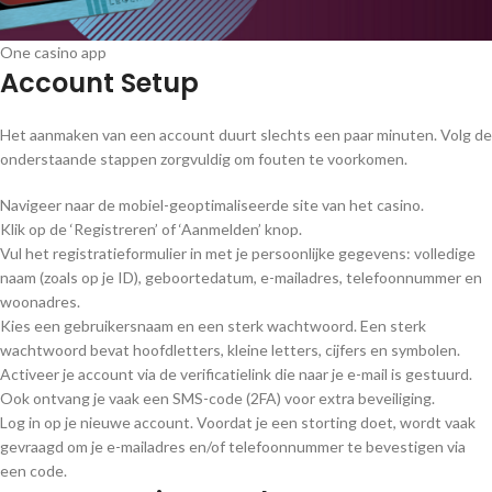
One casino app
Account Setup
Het aanmaken van een account duurt slechts een paar minuten. Volg de
onderstaande stappen zorgvuldig om fouten te voorkomen.
Navigeer naar de mobiel-geoptimaliseerde site van het casino.
Klik op de ‘Registreren’ of ‘Aanmelden’ knop.
Vul het registratieformulier in met je persoonlijke gegevens: volledige
naam (zoals op je ID), geboortedatum, e-mailadres, telefoonnummer en
woonadres.
Kies een gebruikersnaam en een sterk wachtwoord. Een sterk
wachtwoord bevat hoofdletters, kleine letters, cijfers en symbolen.
Activeer je account via de verificatielink die naar je e-mail is gestuurd.
Ook ontvang je vaak een SMS-code (2FA) voor extra beveiliging.
Log in op je nieuwe account. Voordat je een storting doet, wordt vaak
gevraagd om je e-mailadres en/of telefoonnummer te bevestigen via
een code.