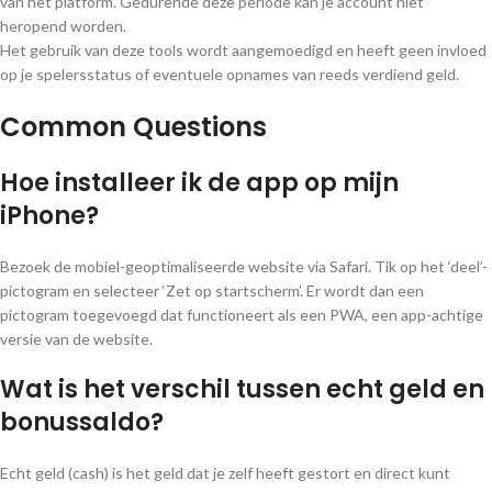
van het platform. Gedurende deze periode kan je account niet
heropend worden.
Het gebruik van deze tools wordt aangemoedigd en heeft geen invloed
op je spelersstatus of eventuele opnames van reeds verdiend geld.
Common Questions
Hoe installeer ik de app op mijn
iPhone?
Bezoek de mobiel-geoptimaliseerde website via Safari. Tik op het ‘deel’-
pictogram en selecteer ‘Zet op startscherm’. Er wordt dan een
pictogram toegevoegd dat functioneert als een PWA, een app-achtige
versie van de website.
Wat is het verschil tussen echt geld en
bonussaldo?
Echt geld (cash) is het geld dat je zelf heeft gestort en direct kunt