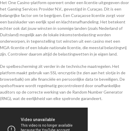
Het One Casino-platform opereert onder een licentie uitgegeven door
het Gaming Services Provider N.V., gevestigd in Curaçao. Dit is een
belangrijke factor om te begrijpen. Een Curaçaose licentie zorgt voor
een basiskader van eerlijk spel en klachtenafhandeling. Het betekent
echter ook dat jouw winsten in sommige landen (zoals Nederland of
Duitsland) mogelijk aan de lokale inkomstenbelasting worden
onderworpen, in tegenstelling tot winsten uit een casino met een
MGA-licentie of een lokale nationale licentie, die meestal belastingvrij
zijn. Controleer daarom altijd de belastingwetten in je eigen land.
De spelbescherming zit verder in de technische maatregelen. Het
platform maakt gebruik van SSL-encryptie (te zien aan het slotje in de
browserbalk) om alle financiële en persoonlijke data te beveiligen. De
spelsoftware wordt regelmatig gecontroleerd door onafhankelijke
auditors op de correcte werking van de Random Number Generator
(RNG), wat de eerlijkheid van elke spelronde garandeert.