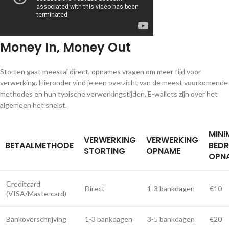
Money In, Money Out
Storten gaat meestal direct, opnames vragen om meer tijd voor
verwerking. Hieronder vind je een overzicht van de meest voorkomende
methodes en hun typische verwerkingstijden. E-wallets zijn over het
algemeen het snelst.
MINI
VERWERKING
VERWERKING
BETAALMETHODE
BED
STORTING
OPNAME
OPN
Creditcard
Direct
1-3 bankdagen
€10
(VISA/Mastercard)
Bankoverschrijving
1-3 bankdagen
3-5 bankdagen
€20