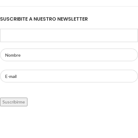
SUSCRIBITE A NUESTRO NEWSLETTER
Por favor, deja este campo vacío.