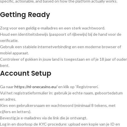
specific, actionable, and based on how the platform actually works.
Getting Ready
Zorg voor een geldig e-mailadres en een sterk wachtwoord.
Houd een identiteitsbewijs (paspoort of rijbewijs) bij de hand voor de
verificatie.
Gebruik een stabiele internetverbinding en een moderne browser of
mobiel apparaat.
Controleer of gokken in jouw land is toegestaan en of je 18 jaar of ouder
bent.
Account Setup
Ga naar
https://nl-onecasino.eu/
en klik op ‘Registreren’.
Vul het registratieformulier in: gebruik je echte naam, geboortedatum
en adres.
Kies een gebruikersnaam en wachtwoord (minimaal 8 tekens, met
cijfers en letters).
Bevestig je e-mailadres via de link die je ontvangt.
Log in en doorloop de KYC-procedure: upload een kopie van je ID en