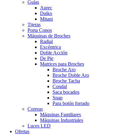
Guías
Aurec
Daiko
Mitani
Tijeras
Porta Conos
Máquinas de Broches
Radial
Excéntrica
Doble Acción
De Pie
Matrices para Broches
Broche Aro
Broche Doble Aro
Broche Tacha
Condal
Saca bocados
Snap
Para botón forrado
Correas
Máquinas Familiares
Máquinas Industriales
Luces LED
Ofertas