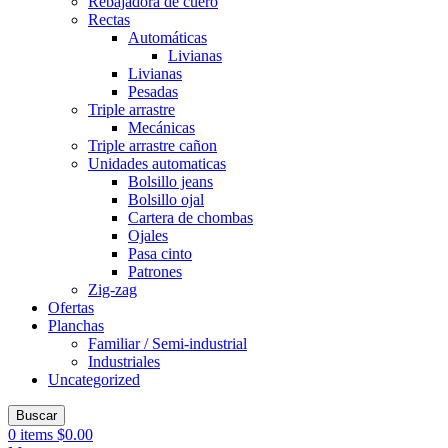
Rebajadora de cuero
Rectas
Automáticas
Livianas
Livianas
Pesadas
Triple arrastre
Mecánicas
Triple arrastre cañon
Unidades automaticas
Bolsillo jeans
Bolsillo ojal
Cartera de chombas
Ojales
Pasa cinto
Patrones
Zig-zag
Ofertas
Planchas
Familiar / Semi-industrial
Industriales
Uncategorized
Buscar
0
items
$
0.00