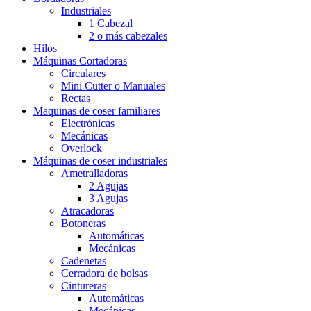
Industriales
1 Cabezal
2 o más cabezales
Hilos
Máquinas Cortadoras
Circulares
Mini Cutter o Manuales
Rectas
Maquinas de coser familiares
Electrónicas
Mecánicas
Overlock
Máquinas de coser industriales
Ametralladoras
2 Agujas
3 Agujas
Atracadoras
Botoneras
Automáticas
Mecánicas
Cadenetas
Cerradora de bolsas
Cintureras
Automáticas
Mecánicas