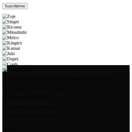
Por favor, deja este campo vacío.
Av. Olazábal 5689, CABA, Argentina; CP C1431CGM
Teléfono: +5411-4521-7382
Celular: 11-4917-1232
casaruere@casaruere.com.ar
repuestos@casaruere.com.ar
MENU