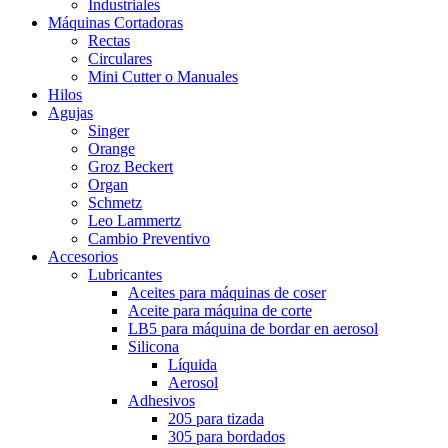
Industriales
Máquinas Cortadoras
Rectas
Circulares
Mini Cutter o Manuales
Hilos
Agujas
Singer
Orange
Groz Beckert
Organ
Schmetz
Leo Lammertz
Cambio Preventivo
Accesorios
Lubricantes
Aceites para máquinas de coser
Aceite para máquina de corte
LB5 para máquina de bordar en aerosol
Silicona
Líquida
Aerosol
Adhesivos
205 para tizada
305 para bordados