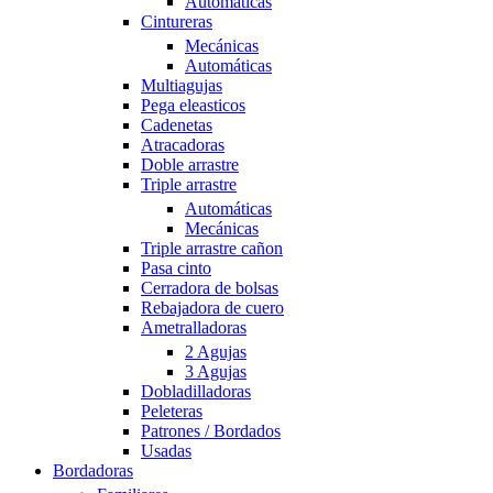
Automáticas
Cintureras
Mecánicas
Automáticas
Multiagujas
Pega eleasticos
Cadenetas
Atracadoras
Doble arrastre
Triple arrastre
Automáticas
Mecánicas
Triple arrastre cañon
Pasa cinto
Cerradora de bolsas
Rebajadora de cuero
Ametralladoras
2 Agujas
3 Agujas
Dobladilladoras
Peleteras
Patrones / Bordados
Usadas
Bordadoras