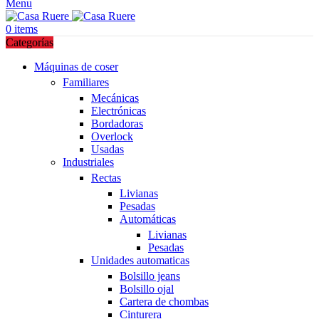
Menu
0
items
Categorías
Máquinas de coser
Familiares
Mecánicas
Electrónicas
Bordadoras
Overlock
Usadas
Industriales
Rectas
Livianas
Pesadas
Automáticas
Livianas
Pesadas
Unidades automaticas
Bolsillo jeans
Bolsillo ojal
Cartera de chombas
Cinturera