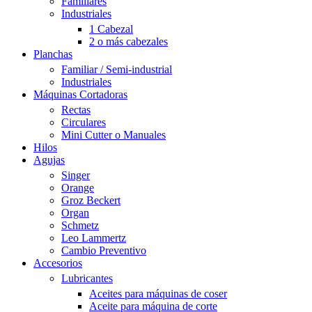
Familiares
Industriales
1 Cabezal
2 o más cabezales
Planchas
Familiar / Semi-industrial
Industriales
Máquinas Cortadoras
Rectas
Circulares
Mini Cutter o Manuales
Hilos
Agujas
Singer
Orange
Groz Beckert
Organ
Schmetz
Leo Lammertz
Cambio Preventivo
Accesorios
Lubricantes
Aceites para máquinas de coser
Aceite para máquina de corte