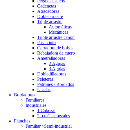
Pega eleasticos
Cadenetas
Atracadoras
Doble arrastre
Triple arrastre
Automáticas
Mecánicas
Triple arrastre cañon
Pasa cinto
Cerradora de bolsas
Rebajadora de cuero
Ametralladoras
2 Agujas
3 Agujas
Dobladilladoras
Peleteras
Patrones / Bordados
Usadas
Bordadoras
Familiares
Industriales
1 Cabezal
2 o más cabezales
Planchas
Familiar / Semi-industrial