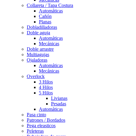
Collareta / Tapa Costura
Automáticas
Cañón
Planas
Dobladilladoras
Doble aguja
Automáticas
Mecánicas
Doble arrastre
Multiagujas
Ojaladoras
Automáticas
Mecánicas
Overlock
3 Hilos
4 Hilos
5 Hilos
Livianas
Pesadas
Automáticas
Pasa cinto
Patrones / Bordados
Pega eleasticos
Peleteras