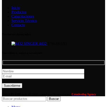
Inicio
Productos
Capacitaciones
Servicio Técnico
Contacto
Productos destacados
SINGER 4432
$
766,663.00
Suscribite a nuestro newsletter
Por favor, deja este campo vacío.
CASA RUERE S.A.
2020 - Diseño y Desarrollo por
Creativedog Agency
Buscar