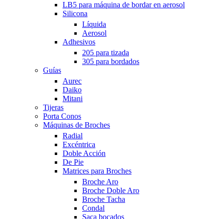
LB5 para máquina de bordar en aerosol
Silicona
Líquida
Aerosol
Adhesivos
205 para tizada
305 para bordados
Guías
Aurec
Daiko
Mitani
Tijeras
Porta Conos
Máquinas de Broches
Radial
Excéntrica
Doble Acción
De Pie
Matrices para Broches
Broche Aro
Broche Doble Aro
Broche Tacha
Condal
Saca bocados