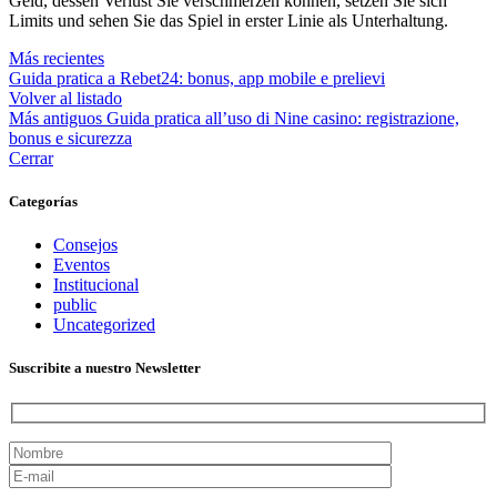
Geld, dessen Verlust Sie verschmerzen können, setzen Sie sich
Limits und sehen Sie das Spiel in erster Linie als Unterhaltung.
Más recientes
Guida pratica a Rebet24: bonus, app mobile e prelievi
Volver al listado
Más antiguos
Guida pratica all’uso di Nine casino: registrazione,
bonus e sicurezza
Cerrar
Categorías
Consejos
Eventos
Institucional
public
Uncategorized
Suscribite a nuestro Newsletter