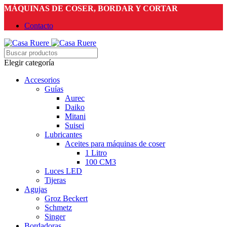
MÁQUINAS DE COSER, BORDAR Y CORTAR
Contacto
Elegir categoría
Accesorios
Guías
Aurec
Daiko
Mitani
Suisei
Lubricantes
Aceites para máquinas de coser
1 Litro
100 CM3
Luces LED
Tijeras
Agujas
Groz Beckert
Schmetz
Singer
Bordadoras