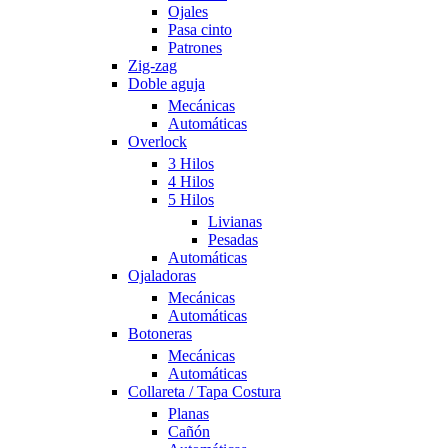
Ojales
Pasa cinto
Patrones
Zig-zag
Doble aguja
Mecánicas
Automáticas
Overlock
3 Hilos
4 Hilos
5 Hilos
Livianas
Pesadas
Automáticas
Ojaladoras
Mecánicas
Automáticas
Botoneras
Mecánicas
Automáticas
Collareta / Tapa Costura
Planas
Cañón