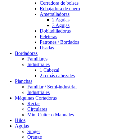
Cerradora de bolsas
Rebajadora de cuero
Ametralladoras
2 Agujas
3 Agujas
Dobladilladoras
Peleteras
Patrones / Bordados
Usadas
Bordadoras
Familiares
Industriales
1 Cabezal
2 o más cabezales
Planchas
Familiar / Semi-industrial
Industriales
Máquinas Cortadoras
Rectas
Circulares
Mini Cutter o Manuales
Hilos
Agujas
Singer
Orange