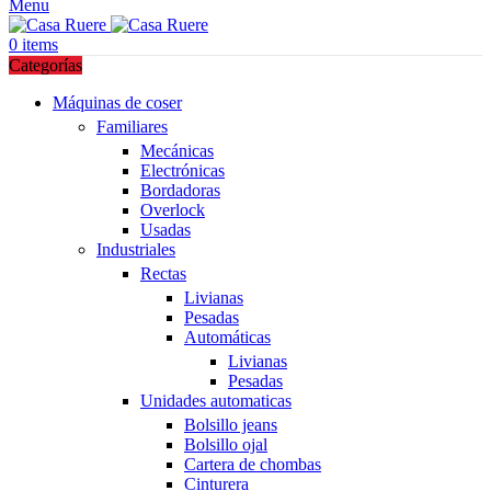
Menu
0
items
Categorías
Máquinas de coser
Familiares
Mecánicas
Electrónicas
Bordadoras
Overlock
Usadas
Industriales
Rectas
Livianas
Pesadas
Automáticas
Livianas
Pesadas
Unidades automaticas
Bolsillo jeans
Bolsillo ojal
Cartera de chombas
Cinturera