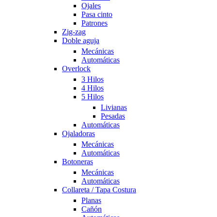
Ojales
Pasa cinto
Patrones
Zig-zag
Doble aguja
Mecánicas
Automáticas
Overlock
3 Hilos
4 Hilos
5 Hilos
Livianas
Pesadas
Automáticas
Ojaladoras
Mecánicas
Automáticas
Botoneras
Mecánicas
Automáticas
Collareta / Tapa Costura
Planas
Cañón