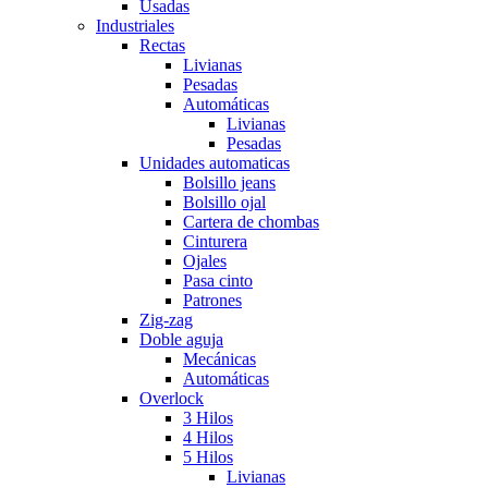
Usadas
Industriales
Rectas
Livianas
Pesadas
Automáticas
Livianas
Pesadas
Unidades automaticas
Bolsillo jeans
Bolsillo ojal
Cartera de chombas
Cinturera
Ojales
Pasa cinto
Patrones
Zig-zag
Doble aguja
Mecánicas
Automáticas
Overlock
3 Hilos
4 Hilos
5 Hilos
Livianas