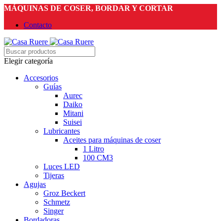
MÁQUINAS DE COSER, BORDAR Y CORTAR
Contacto
Elegir categoría
Accesorios
Guías
Aurec
Daiko
Mitani
Suisei
Lubricantes
Aceites para máquinas de coser
1 Litro
100 CM3
Luces LED
Tijeras
Agujas
Groz Beckert
Schmetz
Singer
Bordadoras