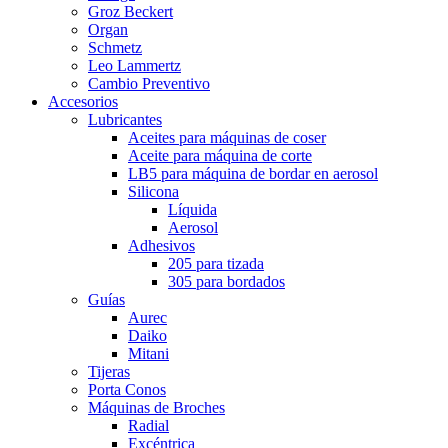
Groz Beckert
Organ
Schmetz
Leo Lammertz
Cambio Preventivo
Accesorios
Lubricantes
Aceites para máquinas de coser
Aceite para máquina de corte
LB5 para máquina de bordar en aerosol
Silicona
Líquida
Aerosol
Adhesivos
205 para tizada
305 para bordados
Guías
Aurec
Daiko
Mitani
Tijeras
Porta Conos
Máquinas de Broches
Radial
Excéntrica