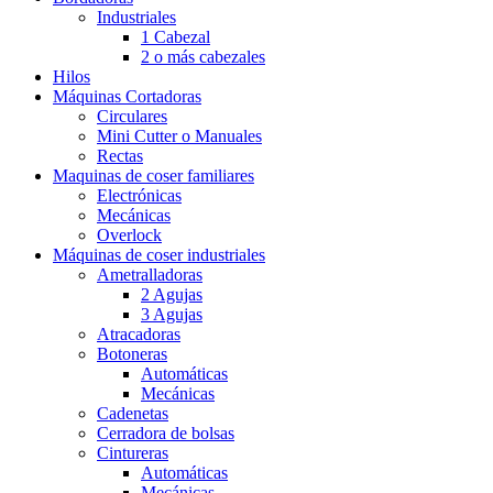
Industriales
1 Cabezal
2 o más cabezales
Hilos
Máquinas Cortadoras
Circulares
Mini Cutter o Manuales
Rectas
Maquinas de coser familiares
Electrónicas
Mecánicas
Overlock
Máquinas de coser industriales
Ametralladoras
2 Agujas
3 Agujas
Atracadoras
Botoneras
Automáticas
Mecánicas
Cadenetas
Cerradora de bolsas
Cintureras
Automáticas
Mecánicas