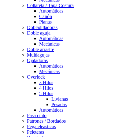
Collareta / Tapa Costura
Automáticas
Cañón
Planas
Dobladilladoras
Doble aguja
Automáticas
Mecánicas
Doble arrastre
Multiagujas
Ojaladoras
Automáticas
Mecánicas
Overlock
3 Hilos
4 Hilos
5 Hilos
Livianas
Pesadas
Automáticas
Pasa cinto
Patrones / Bordados
Pega eleasticos
Peleteras