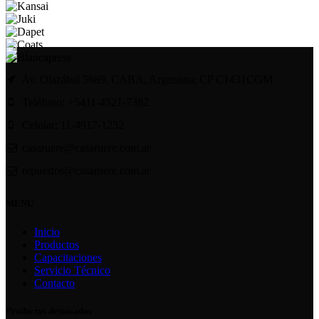
Av. Olazábal 5689, CABA, Argentina; CP C1431CGM
Teléfono: +5411-4521-7382
Celular: 11-4917-1232
casaruere@casaruere.com.ar
repuestos@casaruere.com.ar
MENU
Inicio
Productos
Capacitaciones
Servicio Técnico
Contacto
Productos destacados