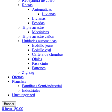
Rebajadora de cuero
Rectas
Automáticas
Livianas
Livianas
Pesadas
Triple arrastre
Mecánicas
Triple arrastre cañon
Unidades automaticas
Bolsillo jeans
Bolsillo ojal
Cartera de chombas
Ojales
Pasa cinto
Patrones
Zig-zag
Ofertas
Planchas
Familiar / Semi-industrial
Industriales
Uncategorized
Buscar
0
items
$
0.00