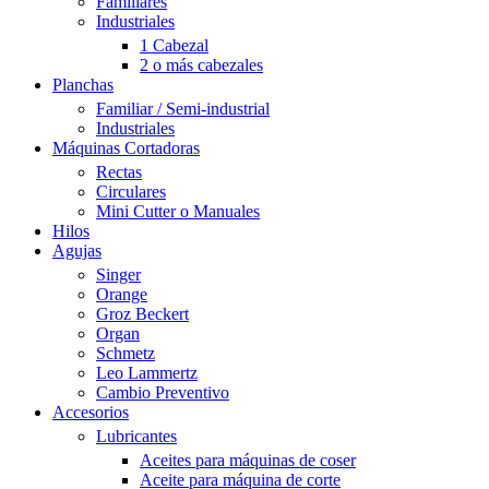
Familiares
Industriales
1 Cabezal
2 o más cabezales
Planchas
Familiar / Semi-industrial
Industriales
Máquinas Cortadoras
Rectas
Circulares
Mini Cutter o Manuales
Hilos
Agujas
Singer
Orange
Groz Beckert
Organ
Schmetz
Leo Lammertz
Cambio Preventivo
Accesorios
Lubricantes
Aceites para máquinas de coser
Aceite para máquina de corte