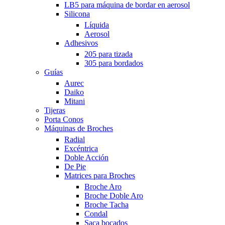
LB5 para máquina de bordar en aerosol
Silicona
Líquida
Aerosol
Adhesivos
205 para tizada
305 para bordados
Guías
Aurec
Daiko
Mitani
Tijeras
Porta Conos
Máquinas de Broches
Radial
Excéntrica
Doble Acción
De Pie
Matrices para Broches
Broche Aro
Broche Doble Aro
Broche Tacha
Condal
Saca bocados