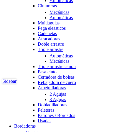
Automáticas
Cintureras
Mecánicas
Automáticas
Multiagujas
Pega eleasticos
Cadenetas
Atracadoras
Doble arrastre
Triple arrastre
Automáticas
Mecánicas
Triple arrastre cañon
Pasa cinto
Cerradora de bolsas
Sidebar
Rebajadora de cuero
Ametralladoras
2 Agujas
3 Agujas
Dobladilladoras
Peleteras
Patrones / Bordados
Usadas
Bordadoras