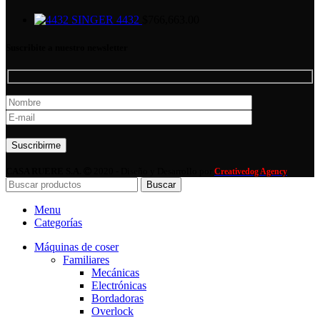
SINGER 4432
$
766,663.00
Suscribite a nuestro newsletter
Por favor, deja este campo vacío.
CASA RUERE S.A.
2020 - Diseño y Desarrollo por
Creativedog Agency
Buscar
Menu
Categorías
Máquinas de coser
Familiares
Mecánicas
Electrónicas
Bordadoras
Overlock