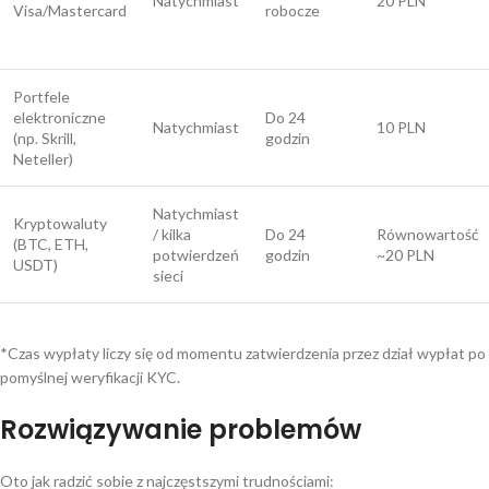
Natychmiast
20 PLN
Visa/Mastercard
robocze
Portfele
elektroniczne
Do 24
Natychmiast
10 PLN
(np. Skrill,
godzin
Neteller)
Natychmiast
Kryptowaluty
/ kilka
Do 24
Równowartość
(BTC, ETH,
potwierdzeń
godzin
~20 PLN
USDT)
sieci
*Czas wypłaty liczy się od momentu zatwierdzenia przez dział wypłat po
pomyślnej weryfikacji KYC.
Rozwiązywanie problemów
Oto jak radzić sobie z najczęstszymi trudnościami: