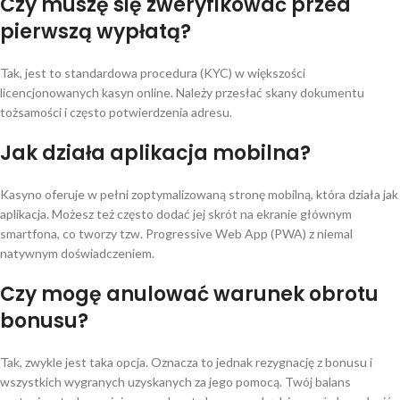
Czy muszę się zweryfikować przed
pierwszą wypłatą?
Tak, jest to standardowa procedura (KYC) w większości
licencjonowanych kasyn online. Należy przesłać skany dokumentu
tożsamości i często potwierdzenia adresu.
Jak działa aplikacja mobilna?
Kasyno oferuje w pełni zoptymalizowaną stronę mobilną, która działa jak
aplikacja. Możesz też często dodać jej skrót na ekranie głównym
smartfona, co tworzy tzw. Progressive Web App (PWA) z niemal
natywnym doświadczeniem.
Czy mogę anulować warunek obrotu
bonusu?
Tak, zwykle jest taka opcja. Oznacza to jednak rezygnację z bonusu i
wszystkich wygranych uzyskanych za jego pomocą. Twój balans