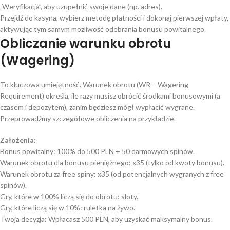
„Weryfikacja”, aby uzupełnić swoje dane (np. adres).
Przejdź do kasyna, wybierz metodę płatności i dokonaj pierwszej wpłaty,
aktywując tym samym możliwość odebrania bonusu powitalnego.
Obliczanie warunku obrotu
(Wagering)
To kluczowa umiejętność. Warunek obrotu (WR – Wagering
Requirement) określa, ile razy musisz obrócić środkami bonusowymi (a
czasem i depozytem), zanim będziesz mógł wypłacić wygrane.
Przeprowadźmy szczegółowe obliczenia na przykładzie.
Założenia:
Bonus powitalny: 100% do 500 PLN + 50 darmowych spinów.
Warunek obrotu dla bonusu pieniężnego: x35 (tylko od kwoty bonusu).
Warunek obrotu za free spiny: x35 (od potencjalnych wygranych z free
spinów).
Gry, które w 100% liczą się do obrotu: sloty.
Gry, które liczą się w 10%: ruletka na żywo.
Twoja decyzja: Wpłacasz 500 PLN, aby uzyskać maksymalny bonus.