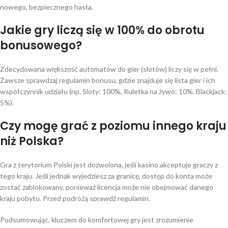
nowego, bezpiecznego hasła.
Jakie gry liczą się w 100% do obrotu
bonusowego?
Zdecydowana większość automatów do gier (slotów) liczy się w pełni.
Zawsze sprawdzaj regulamin bonusu, gdzie znajduje się lista gier i ich
współczynnik udziału (np. Sloty: 100%, Ruletka na żywo: 10%, Blackjack:
5%).
Czy mogę grać z poziomu innego kraju
niż Polska?
Gra z terytorium Polski jest dozwolona, jeśli kasino akceptuje graczy z
tego kraju. Jeśli jednak wyjedziesz za granicę, dostęp do konta może
zostać zablokowany, ponieważ licencja może nie obejmować danego
kraju pobytu. Przed podróżą sprawdź regulamin.
Podsumowując, kluczem do komfortowej gry jest zrozumienie