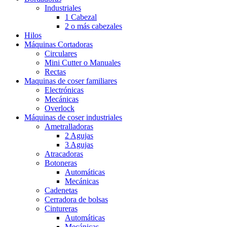
Industriales
1 Cabezal
2 o más cabezales
Hilos
Máquinas Cortadoras
Circulares
Mini Cutter o Manuales
Rectas
Maquinas de coser familiares
Electrónicas
Mecánicas
Overlock
Máquinas de coser industriales
Ametralladoras
2 Agujas
3 Agujas
Atracadoras
Botoneras
Automáticas
Mecánicas
Cadenetas
Cerradora de bolsas
Cintureras
Automáticas
Mecánicas