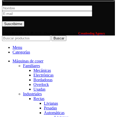
Por favor, deja este campo vacío.
CASA RUERE S.A.
2020 - Diseño y Desarrollo por
Creativedog Agency
Buscar
Menu
Categorías
Máquinas de coser
Familiares
Mecánicas
Electrónicas
Bordadoras
Overlock
Usadas
Industriales
Rectas
Livianas
Pesadas
Automáticas