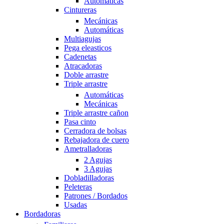
Automáticas
Cintureras
Mecánicas
Automáticas
Multiagujas
Pega eleasticos
Cadenetas
Atracadoras
Doble arrastre
Triple arrastre
Automáticas
Mecánicas
Triple arrastre cañon
Pasa cinto
Cerradora de bolsas
Rebajadora de cuero
Ametralladoras
2 Agujas
3 Agujas
Dobladilladoras
Peleteras
Patrones / Bordados
Usadas
Bordadoras