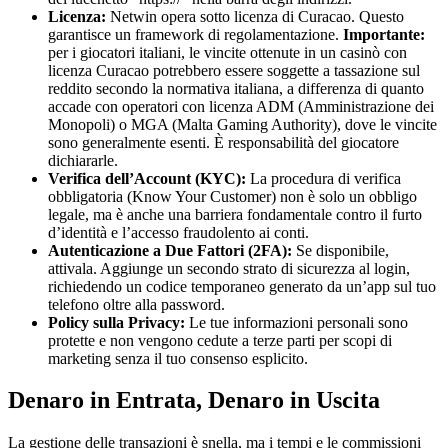
Licenza:
Netwin opera sotto licenza di Curacao. Questo
garantisce un framework di regolamentazione.
Importante:
per i giocatori italiani, le vincite ottenute in un casinò con
licenza Curacao potrebbero essere soggette a tassazione sul
reddito secondo la normativa italiana, a differenza di quanto
accade con operatori con licenza ADM (Amministrazione dei
Monopoli) o MGA (Malta Gaming Authority), dove le vincite
sono generalmente esenti. È responsabilità del giocatore
dichiararle.
Verifica dell’Account (KYC):
La procedura di verifica
obbligatoria (Know Your Customer) non è solo un obbligo
legale, ma è anche una barriera fondamentale contro il furto
d’identità e l’accesso fraudolento ai conti.
Autenticazione a Due Fattori (2FA):
Se disponibile,
attivala. Aggiunge un secondo strato di sicurezza al login,
richiedendo un codice temporaneo generato da un’app sul tuo
telefono oltre alla password.
Policy sulla Privacy:
Le tue informazioni personali sono
protette e non vengono cedute a terze parti per scopi di
marketing senza il tuo consenso esplicito.
Denaro in Entrata, Denaro in Uscita
La gestione delle transazioni è snella, ma i tempi e le commissioni