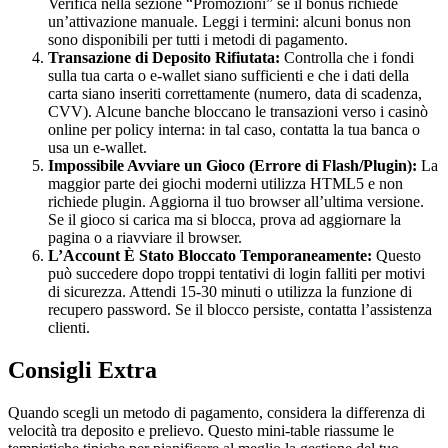
Verifica nella sezione “Promozioni” se il bonus richiede
un’attivazione manuale. Leggi i termini: alcuni bonus non
sono disponibili per tutti i metodi di pagamento.
Transazione di Deposito Rifiutata:
Controlla che i fondi
sulla tua carta o e-wallet siano sufficienti e che i dati della
carta siano inseriti correttamente (numero, data di scadenza,
CVV). Alcune banche bloccano le transazioni verso i casinò
online per policy interna: in tal caso, contatta la tua banca o
usa un e-wallet.
Impossibile Avviare un Gioco (Errore di Flash/Plugin):
La
maggior parte dei giochi moderni utilizza HTML5 e non
richiede plugin. Aggiorna il tuo browser all’ultima versione.
Se il gioco si carica ma si blocca, prova ad aggiornare la
pagina o a riavviare il browser.
L’Account È Stato Bloccato Temporaneamente:
Questo
può succedere dopo troppi tentativi di login falliti per motivi
di sicurezza. Attendi 15-30 minuti o utilizza la funzione di
recupero password. Se il blocco persiste, contatta l’assistenza
clienti.
Consigli Extra
Quando scegli un metodo di pagamento, considera la differenza di
velocità tra deposito e prelievo. Questo mini-table riassume le