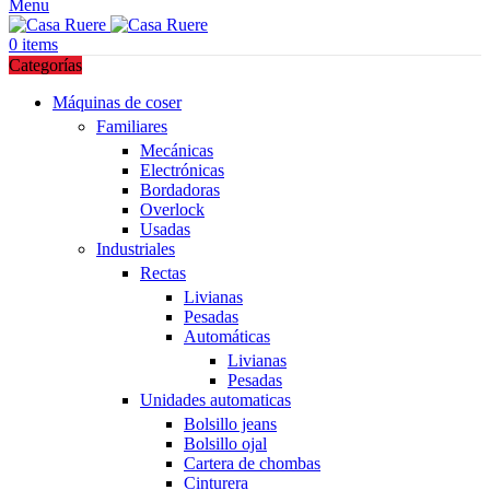
Menu
0
items
Categorías
Máquinas de coser
Familiares
Mecánicas
Electrónicas
Bordadoras
Overlock
Usadas
Industriales
Rectas
Livianas
Pesadas
Automáticas
Livianas
Pesadas
Unidades automaticas
Bolsillo jeans
Bolsillo ojal
Cartera de chombas
Cinturera