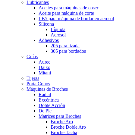
Lubricantes
Aceites para máquinas de coser
Aceite para máquina de corte
LB5 para máquina de bordar en aerosol
Silicona
Líquida
Aerosol
Adhesivos
205 para tizada
305 para bordados
Guías
Aurec
Daiko
Mitani
Tijeras
Porta Conos
Máquinas de Broches
Radial
Excéntrica
Doble Acción
De Pie
Matrices para Broches
Broche Aro
Broche Doble Aro
Broche Tacha