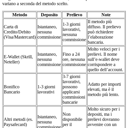
variano a seconda del metodo scelto.
Metodo
Deposito
Prelievo
Note
Il metodo più
1-3 giorni
Carta di
Istantaneo,
diffuso. Il prelievo
lavorativi,
Credito/Debito
nessuna
può richiedere
nessuna
(Visa/Mastercard)
commissione
l’elaborazione
commissione
bancaria.
Molto veloci per i
Istantaneo,
Fino a 24
prelievi. Il nome
E-Wallet (Skrill,
nessuna
ore, nessuna
sull’e-wallet deve
Neteller)
commissione
commissione
corrispondere a
quello dell’account.
3-7 giorni
lavorativi,
Adatto per importi
Bonifico
1-3 giorni
possono
elevati, ma è il
Bancario
lavorativi
applicarsi
metodo più lento.
commissioni
bancarie
Molto sicuro per i
Non
depositi, ma i
Istantaneo,
Altri metodi (es.
disponibile
prelievi dovranno
nessuna
Paysafecard)
per il
avvenire con un
commissione