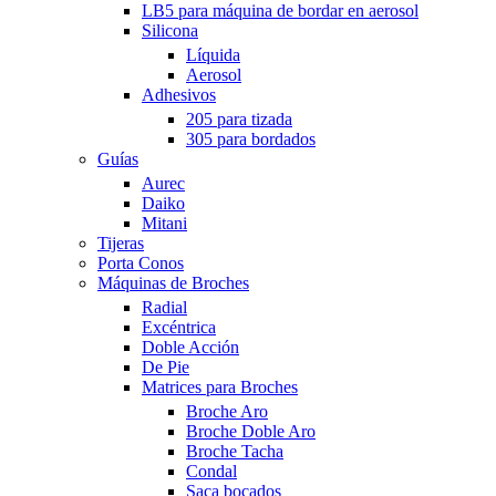
LB5 para máquina de bordar en aerosol
Silicona
Líquida
Aerosol
Adhesivos
205 para tizada
305 para bordados
Guías
Aurec
Daiko
Mitani
Tijeras
Porta Conos
Máquinas de Broches
Radial
Excéntrica
Doble Acción
De Pie
Matrices para Broches
Broche Aro
Broche Doble Aro
Broche Tacha
Condal
Saca bocados