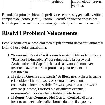
prelievo
altro metodo, previa
verifica.
Ricorda: la prima richiesta di prelievo è sempre soggetta alla verifica
completa del conto (KYC). Inoltre, i casinò applicano spesso dei
limiti di prelievo minimi e massimi giornalieri, settimanali o mensili.
Risolvi i Problemi Velocemente
Ecco le soluzioni ai problemi tecnici più comuni riscontrati durante il
login o l’uso della piattaforma.
“Password Errata” o Accesso Negato:
Utilizza la funzione
“Password Dimenticata” per reimpostare la password.
Assicurati che il Caps Lock sia disattivato e di non aver
inserito spazi extra. Se il problema persiste, contatta
l’assistenza.
Il Sito o i Giochi Sono Lenti / Si Bloccano:
Pulisci la cache
e i cookie del tuo browser. Assicurati di avere una
connessione internet stabile. Prova a passare a un browser
diverso (Chrome, Firefox) o a disattivare eventuali
estensioni/ad-blocker che potrebbero interferire.
Il Bonus Non Compare Nel Conto:
Controlla di aver
inserito un eventuale codice bonus durante il deposito.