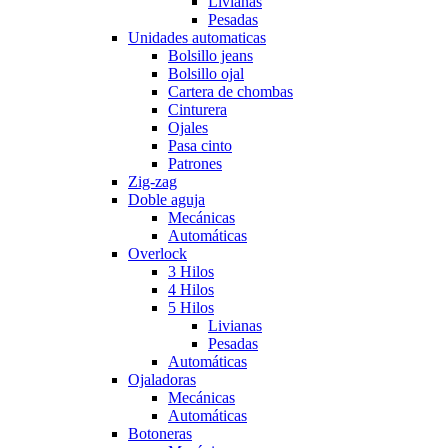
Livianas
Pesadas
Unidades automaticas
Bolsillo jeans
Bolsillo ojal
Cartera de chombas
Cinturera
Ojales
Pasa cinto
Patrones
Zig-zag
Doble aguja
Mecánicas
Automáticas
Overlock
3 Hilos
4 Hilos
5 Hilos
Livianas
Pesadas
Automáticas
Ojaladoras
Mecánicas
Automáticas
Botoneras