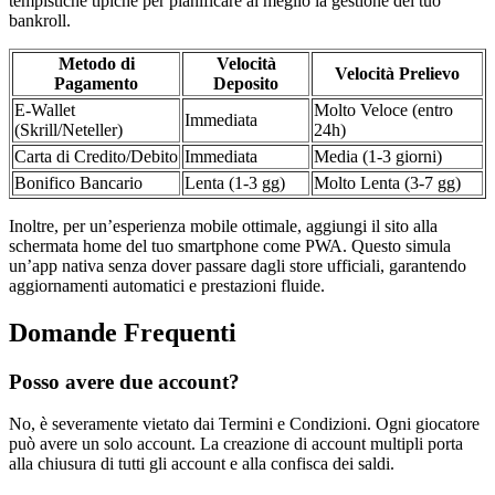
tempistiche tipiche per pianificare al meglio la gestione del tuo
bankroll.
Metodo di
Velocità
Velocità Prelievo
Pagamento
Deposito
E-Wallet
Molto Veloce (entro
Immediata
(Skrill/Neteller)
24h)
Carta di Credito/Debito
Immediata
Media (1-3 giorni)
Bonifico Bancario
Lenta (1-3 gg)
Molto Lenta (3-7 gg)
Inoltre, per un’esperienza mobile ottimale, aggiungi il sito alla
schermata home del tuo smartphone come PWA. Questo simula
un’app nativa senza dover passare dagli store ufficiali, garantendo
aggiornamenti automatici e prestazioni fluide.
Domande Frequenti
Posso avere due account?
No, è severamente vietato dai Termini e Condizioni. Ogni giocatore
può avere un solo account. La creazione di account multipli porta
alla chiusura di tutti gli account e alla confisca dei saldi.