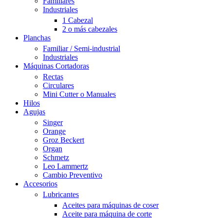
Familiares
Industriales
1 Cabezal
2 o más cabezales
Planchas
Familiar / Semi-industrial
Industriales
Máquinas Cortadoras
Rectas
Circulares
Mini Cutter o Manuales
Hilos
Agujas
Singer
Orange
Groz Beckert
Organ
Schmetz
Leo Lammertz
Cambio Preventivo
Accesorios
Lubricantes
Aceites para máquinas de coser
Aceite para máquina de corte