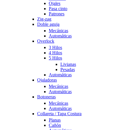
Ojales
Pasa cinto
Patrones
Zig-zag
Doble aguja
Mecánicas
Automáticas
Overlock
3 Hilos
4 Hilos
5 Hilos
Livianas
Pesadas
Automáticas
Ojaladoras
Mecánicas
Automáticas
Botoneras
Mecánicas
Automáticas
Collareta / Tapa Costura
Planas
Cañón