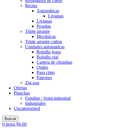
Rebajadora de cuero
Rectas
Automáticas
Livianas
Livianas
Pesadas
Triple arrastre
Mecánicas
Triple arrastre cañon
Unidades automaticas
Bolsillo jeans
Bolsillo ojal
Cartera de chombas
Ojales
Pasa cinto
Patrones
Zig-zag
Ofertas
Planchas
Familiar / Semi-industrial
Industriales
Uncategorized
Buscar
0
items
$
0.00