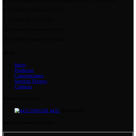
Av. Olazábal 5689, CABA, Argentina; CP C1431CGM
Teléfono: +5411-4521-7382
Celular: 11-4917-1232
casaruere@casaruere.com.ar
repuestos@casaruere.com.ar
MENU
Inicio
Productos
Capacitaciones
Servicio Técnico
Contacto
Productos destacados
SINGER 4432
$
766,663.00
Suscribite a nuestro newsletter