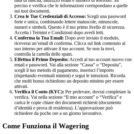
data di nascita, indirizzo email e numero di telefono. Sii
preciso e verifica che le informazioni corrispondano a quelle
sui tuoi documenti.
Crea le Tue Credenziali di Accesso:
Scegli una password
forte e unica, combinando lettere maiuscole, minuscole,
numeri e simboli. Questo è il tuo primo livello di sicurezza.
Accetta i Termini e Condizioni dopo averli letti.
Conferma la Tua Email:
Dopo aver inviato il modulo,
riceverai un’email di conferma. Clicca sul link contenuto al
suo interno per attivare il tuo account. Se non la trovi,
controlla la cartella dello spam.
Effettua il Primo Deposito:
Accedi al tuo account nuovo con
email e password. Vai alla sezione “Cassa” o “Deposita”,
scegli il tuo metodo di pagamento, inserisci l’importo
(rispettando eventuali minimi) e segui le istruzioni. Ricorda
che molti bonus richiedono un deposito minimo per essere
attivati.
Verifica il Conto (KYC):
Per prelevare, dovrai completare la
verifica. Vai nella sezione “Il mio account” o “Verifica” e
carica le copie chiare dei documenti richiesti (documento
d’identità e prova di residenza). L’approvazione può
richiedere da poche ore a un giorno lavorativo.
Come Funziona il Wagering