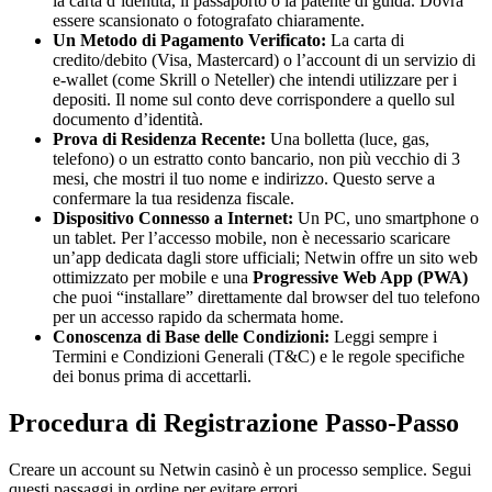
la carta d’identità, il passaporto o la patente di guida. Dovrà
essere scansionato o fotografato chiaramente.
Un Metodo di Pagamento Verificato:
La carta di
credito/debito (Visa, Mastercard) o l’account di un servizio di
e-wallet (come Skrill o Neteller) che intendi utilizzare per i
depositi. Il nome sul conto deve corrispondere a quello sul
documento d’identità.
Prova di Residenza Recente:
Una bolletta (luce, gas,
telefono) o un estratto conto bancario, non più vecchio di 3
mesi, che mostri il tuo nome e indirizzo. Questo serve a
confermare la tua residenza fiscale.
Dispositivo Connesso a Internet:
Un PC, uno smartphone o
un tablet. Per l’accesso mobile, non è necessario scaricare
un’app dedicata dagli store ufficiali; Netwin offre un sito web
ottimizzato per mobile e una
Progressive Web App (PWA)
che puoi “installare” direttamente dal browser del tuo telefono
per un accesso rapido da schermata home.
Conoscenza di Base delle Condizioni:
Leggi sempre i
Termini e Condizioni Generali (T&C) e le regole specifiche
dei bonus prima di accettarli.
Procedura di Registrazione Passo-Passo
Creare un account su Netwin casinò è un processo semplice. Segui
questi passaggi in ordine per evitare errori.