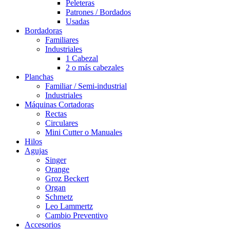
Peleteras
Patrones / Bordados
Usadas
Bordadoras
Familiares
Industriales
1 Cabezal
2 o más cabezales
Planchas
Familiar / Semi-industrial
Industriales
Máquinas Cortadoras
Rectas
Circulares
Mini Cutter o Manuales
Hilos
Agujas
Singer
Orange
Groz Beckert
Organ
Schmetz
Leo Lammertz
Cambio Preventivo
Accesorios