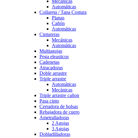
Mecánicas
Automáticas
Collareta / Tapa Costura
Planas
Cañón
Automáticas
Cintureras
Mecánicas
Automáticas
Multiagujas
Pega eleasticos
Cadenetas
Atracadoras
Doble arrastre
Triple arrastre
Automáticas
Mecánicas
Triple arrastre cañon
Pasa cinto
Cerradora de bolsas
Rebajadora de cuero
Ametralladoras
2 Agujas
3 Agujas
Dobladilladoras