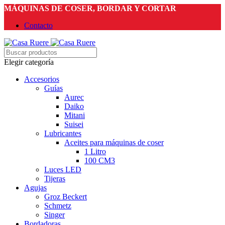
MÁQUINAS DE COSER, BORDAR Y CORTAR
Contacto
Elegir categoría
Accesorios
Guías
Aurec
Daiko
Mitani
Suisei
Lubricantes
Aceites para máquinas de coser
1 Litro
100 CM3
Luces LED
Tijeras
Agujas
Groz Beckert
Schmetz
Singer
Bordadoras