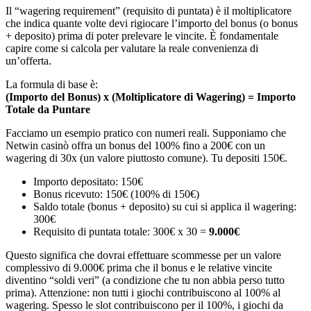
Il “wagering requirement” (requisito di puntata) è il moltiplicatore
che indica quante volte devi rigiocare l’importo del bonus (o bonus
+ deposito) prima di poter prelevare le vincite. È fondamentale
capire come si calcola per valutare la reale convenienza di
un’offerta.
La formula di base è:
(Importo del Bonus) x (Moltiplicatore di Wagering) = Importo
Totale da Puntare
Facciamo un esempio pratico con numeri reali. Supponiamo che
Netwin casinò offra un bonus del 100% fino a 200€ con un
wagering di 30x (un valore piuttosto comune). Tu depositi 150€.
Importo depositato: 150€
Bonus ricevuto: 150€ (100% di 150€)
Saldo totale (bonus + deposito) su cui si applica il wagering:
300€
Requisito di puntata totale: 300€ x 30 =
9.000€
Questo significa che dovrai effettuare scommesse per un valore
complessivo di 9.000€ prima che il bonus e le relative vincite
diventino “soldi veri” (a condizione che tu non abbia perso tutto
prima). Attenzione: non tutti i giochi contribuiscono al 100% al
wagering. Spesso le slot contribuiscono per il 100%, i giochi da