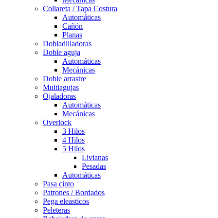
Collareta / Tapa Costura
Automáticas
Cañón
Planas
Dobladilladoras
Doble aguja
Automáticas
Mecánicas
Doble arrastre
Multiagujas
Ojaladoras
Automáticas
Mecánicas
Overlock
3 Hilos
4 Hilos
5 Hilos
Livianas
Pesadas
Automáticas
Pasa cinto
Patrones / Bordados
Pega eleasticos
Peleteras