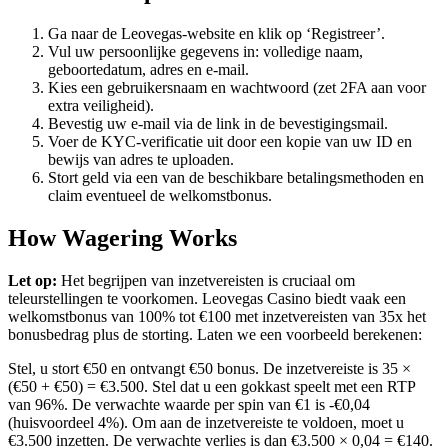
Ga naar de Leovegas-website en klik op ‘Registreer’.
Vul uw persoonlijke gegevens in: volledige naam,
geboortedatum, adres en e-mail.
Kies een gebruikersnaam en wachtwoord (zet 2FA aan voor
extra veiligheid).
Bevestig uw e-mail via de link in de bevestigingsmail.
Voer de KYC-verificatie uit door een kopie van uw ID en
bewijs van adres te uploaden.
Stort geld via een van de beschikbare betalingsmethoden en
claim eventueel de welkomstbonus.
How Wagering Works
Let op:
Het begrijpen van inzetvereisten is cruciaal om
teleurstellingen te voorkomen. Leovegas Casino biedt vaak een
welkomstbonus van 100% tot €100 met inzetvereisten van 35x het
bonusbedrag plus de storting. Laten we een voorbeeld berekenen:
Stel, u stort €50 en ontvangt €50 bonus. De inzetvereiste is 35 ×
(€50 + €50) = €3.500. Stel dat u een gokkast speelt met een RTP
van 96%. De verwachte waarde per spin van €1 is -€0,04
(huisvoordeel 4%). Om aan de inzetvereiste te voldoen, moet u
€3.500 inzetten. De verwachte verlies is dan €3.500 × 0,04 = €140.