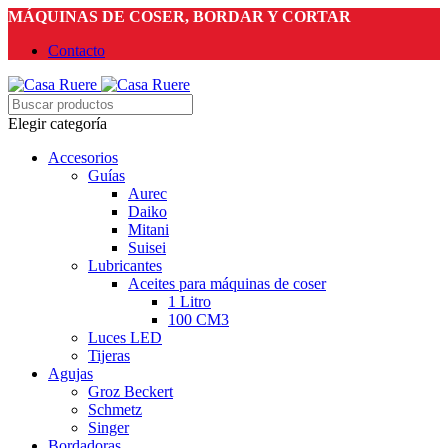
MÁQUINAS DE COSER, BORDAR Y CORTAR
Contacto
Elegir categoría
Accesorios
Guías
Aurec
Daiko
Mitani
Suisei
Lubricantes
Aceites para máquinas de coser
1 Litro
100 CM3
Luces LED
Tijeras
Agujas
Groz Beckert
Schmetz
Singer
Bordadoras