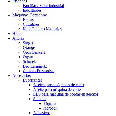
Planchas
Familiar / Semi-industrial
Industriales
Máquinas Cortadoras
Rectas
Circulares
Mini Cutter o Manuales
Hilos
Agujas
Singer
Orange
Groz Beckert
Organ
Schmetz
Leo Lammertz
Cambio Preventivo
Accesorios
Lubricantes
Aceites para máquinas de coser
Aceite para máquina de corte
LB5 para máquina de bordar en aerosol
Silicona
Líquida
Aerosol
Adhesivos