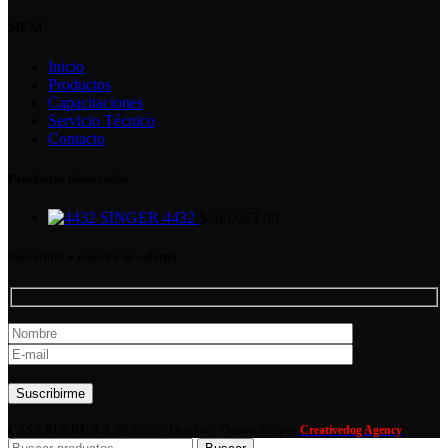
MENU
Inicio
Productos
Capacitaciones
Servicio Técnico
Contacto
Productos destacados
SINGER 4432
$
766,663.00
Suscribite a nuestro newsletter
Por favor, deja este campo vacío.
CASA RUERE S.A.
2020 - Diseño y Desarrollo por
Creativedog Agency