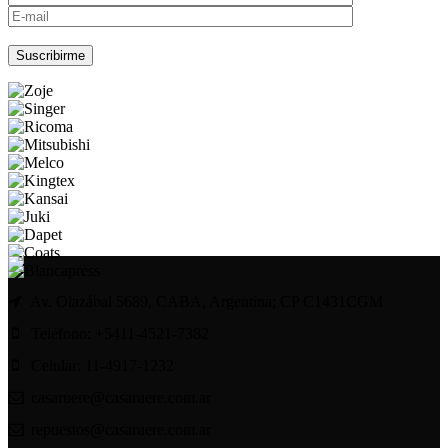
Por favor, deja este campo vacío.
Av. Olazábal 5689, CABA, Argentina; CP C1431CGM
Teléfono: +5411-4521-7382
Celular: 11-4917-1232
casaruere@casaruere.com.ar
repuestos@casaruere.com.ar