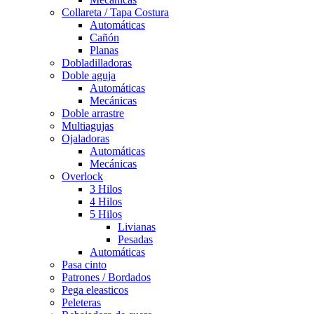
Collareta / Tapa Costura
Automáticas
Cañón
Planas
Dobladilladoras
Doble aguja
Automáticas
Mecánicas
Doble arrastre
Multiagujas
Ojaladoras
Automáticas
Mecánicas
Overlock
3 Hilos
4 Hilos
5 Hilos
Livianas
Pesadas
Automáticas
Pasa cinto
Patrones / Bordados
Pega eleasticos
Peleteras