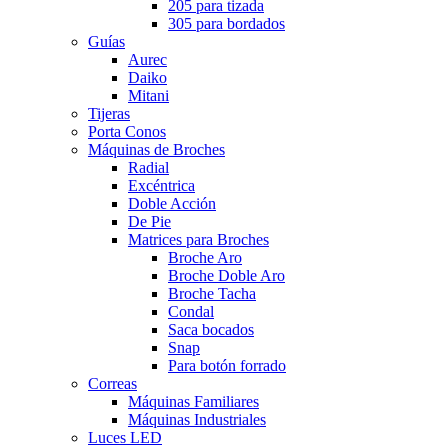
205 para tizada
305 para bordados
Guías
Aurec
Daiko
Mitani
Tijeras
Porta Conos
Máquinas de Broches
Radial
Excéntrica
Doble Acción
De Pie
Matrices para Broches
Broche Aro
Broche Doble Aro
Broche Tacha
Condal
Saca bocados
Snap
Para botón forrado
Correas
Máquinas Familiares
Máquinas Industriales
Luces LED