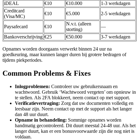
iDEAL
€10
€10.000
1-3 werkdagen
Creditcard
€10
€5.000
2-5 werkdagen
(Visa/MC)
N.v.t. (alleen
Paysafecard
€10
—
storting)
Bankoverschrijving
€25
€50.000
3-7 werkdagen
Opnames worden doorgaans verwerkt binnen 24 uur na
goedkeuring, maar kunnen langer duren bij grotere bedragen of
tijdens piekperiodes.
Common Problems & Fixes
Inlogproblemen:
Controleer uw gebruikersnaam en
wachtwoord. Gebruik ‘Wachtwoord vergeten’ om opnieuw in
te stellen. Als 2FA blokkeert, neem contact op met support.
Verificatievertraging:
Zorg dat uw documenten volledig en
leesbaar zijn. Neem contact op met de support als het langer
dan 48 uur duurt.
Opname in behandeling:
Sommige opnames worden
handmatig gecontroleerd. Dit duurt meestal 24-48 uur. Als het
langer duurt, kan er een bonusvoorwaarde zijn die nog niet is
voldaan.