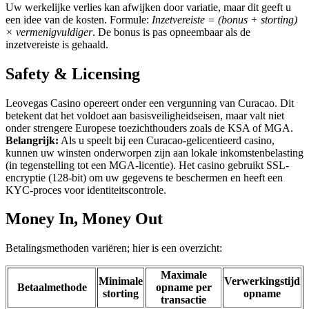
Uw werkelijke verlies kan afwijken door variatie, maar dit geeft u
een idee van de kosten. Formule:
Inzetvereiste = (bonus + storting)
× vermenigvuldiger
. De bonus is pas opneembaar als de
inzetvereiste is gehaald.
Safety & Licensing
Leovegas Casino opereert onder een vergunning van Curacao. Dit
betekent dat het voldoet aan basisveiligheidseisen, maar valt niet
onder strengere Europese toezichthouders zoals de KSA of MGA.
Belangrijk:
Als u speelt bij een Curacao-gelicentieerd casino,
kunnen uw winsten onderworpen zijn aan lokale inkomstenbelasting
(in tegenstelling tot een MGA-licentie). Het casino gebruikt SSL-
encryptie (128-bit) om uw gegevens te beschermen en heeft een
KYC-proces voor identiteitscontrole.
Money In, Money Out
Betalingsmethoden variëren; hier is een overzicht:
Maximale
Minimale
Verwerkingstijd
Betaalmethode
opname per
storting
opname
transactie