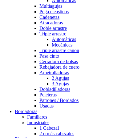
Automáticas
Multiagujas
Pega eleasticos
Cadenetas
Atracadoras
Doble arrastre
Triple arrastre
Automáticas
Mecánicas
Triple arrastre cañon
Pasa cinto
Cerradora de bolsas
Rebajadora de cuero
Ametralladoras
2 Agujas
3 Agujas
Dobladilladoras
Peleteras
Patrones / Bordados
Usadas
Bordadoras
Familiares
Industriales
1 Cabezal
2 o más cabezales