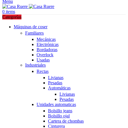
Menu
0
items
Categorías
Máquinas de coser
Familiares
Mecánicas
Electrónicas
Bordadoras
Overlock
Usadas
Industriales
Rectas
Livianas
Pesadas
Automáticas
Livianas
Pesadas
Unidades automaticas
Bolsillo jeans
Bolsillo ojal
Cartera de chombas
Cinturera