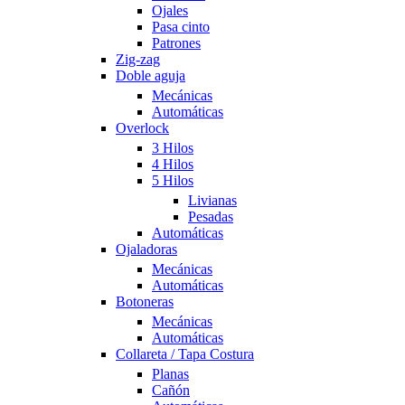
Ojales
Pasa cinto
Patrones
Zig-zag
Doble aguja
Mecánicas
Automáticas
Overlock
3 Hilos
4 Hilos
5 Hilos
Livianas
Pesadas
Automáticas
Ojaladoras
Mecánicas
Automáticas
Botoneras
Mecánicas
Automáticas
Collareta / Tapa Costura
Planas
Cañón