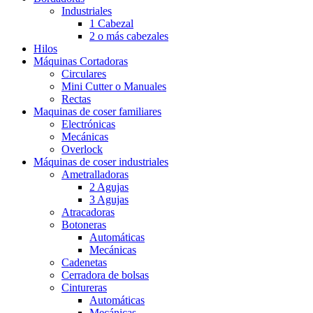
Industriales
1 Cabezal
2 o más cabezales
Hilos
Máquinas Cortadoras
Circulares
Mini Cutter o Manuales
Rectas
Maquinas de coser familiares
Electrónicas
Mecánicas
Overlock
Máquinas de coser industriales
Ametralladoras
2 Agujas
3 Agujas
Atracadoras
Botoneras
Automáticas
Mecánicas
Cadenetas
Cerradora de bolsas
Cintureras
Automáticas
Mecánicas