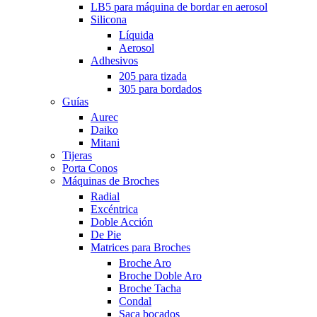
LB5 para máquina de bordar en aerosol
Silicona
Líquida
Aerosol
Adhesivos
205 para tizada
305 para bordados
Guías
Aurec
Daiko
Mitani
Tijeras
Porta Conos
Máquinas de Broches
Radial
Excéntrica
Doble Acción
De Pie
Matrices para Broches
Broche Aro
Broche Doble Aro
Broche Tacha
Condal
Saca bocados