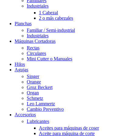
Familiares
Industriales
1 Cabezal
2 o más cabezales
Planchas
Familiar / Semi-industrial
Industriales
Máquinas Cortadoras
Rectas
Circulares
Mini Cutter o Manuales
Hilos
Agujas
Singer
Orange
Groz Beckert
Organ
Schmetz
Leo Lammertz
Cambio Preventivo
Accesorios
Lubricantes
Aceites para máquinas de coser
Aceite para máquina de corte