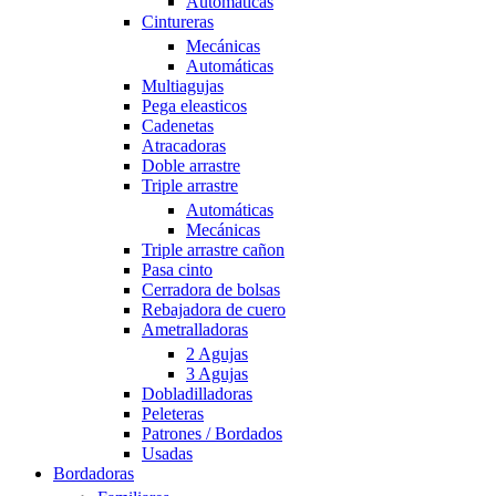
Automáticas
Cintureras
Mecánicas
Automáticas
Multiagujas
Pega eleasticos
Cadenetas
Atracadoras
Doble arrastre
Triple arrastre
Automáticas
Mecánicas
Triple arrastre cañon
Pasa cinto
Cerradora de bolsas
Rebajadora de cuero
Ametralladoras
2 Agujas
3 Agujas
Dobladilladoras
Peleteras
Patrones / Bordados
Usadas
Bordadoras