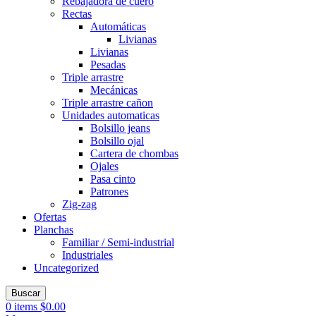
Rebajadora de cuero
Rectas
Automáticas
Livianas
Livianas
Pesadas
Triple arrastre
Mecánicas
Triple arrastre cañon
Unidades automaticas
Bolsillo jeans
Bolsillo ojal
Cartera de chombas
Ojales
Pasa cinto
Patrones
Zig-zag
Ofertas
Planchas
Familiar / Semi-industrial
Industriales
Uncategorized
Buscar
0
items
$
0.00