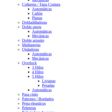
Collareta / Tapa Costura
Automáticas
Cañón
Planas
Dobladilladoras
Doble aguja
Automáticas
Mecánicas
Doble arrastre
Multiagujas
Ojaladoras
Automáticas
Mecánicas
Overlock
3 Hilos
4 Hilos
5 Hilos
Livianas
Pesadas
Automáticas
Pasa cinto
Patrones / Bordados
Pega eleasticos
Peleteras