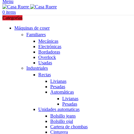
Menu
0
items
Categorías
Máquinas de coser
Familiares
Mecánicas
Electrónicas
Bordadoras
Overlock
Usadas
Industriales
Rectas
Livianas
Pesadas
Automáticas
Livianas
Pesadas
Unidades automaticas
Bolsillo jeans
Bolsillo ojal
Cartera de chombas
Cinturera