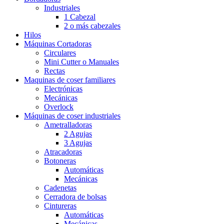
Industriales
1 Cabezal
2 o más cabezales
Hilos
Máquinas Cortadoras
Circulares
Mini Cutter o Manuales
Rectas
Maquinas de coser familiares
Electrónicas
Mecánicas
Overlock
Máquinas de coser industriales
Ametralladoras
2 Agujas
3 Agujas
Atracadoras
Botoneras
Automáticas
Mecánicas
Cadenetas
Cerradora de bolsas
Cintureras
Automáticas
Mecánicas