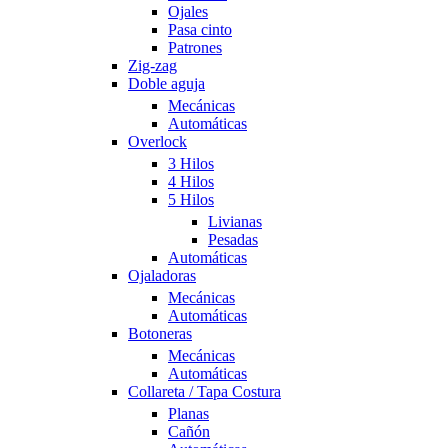
Ojales
Pasa cinto
Patrones
Zig-zag
Doble aguja
Mecánicas
Automáticas
Overlock
3 Hilos
4 Hilos
5 Hilos
Livianas
Pesadas
Automáticas
Ojaladoras
Mecánicas
Automáticas
Botoneras
Mecánicas
Automáticas
Collareta / Tapa Costura
Planas
Cañón