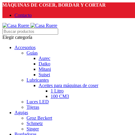
MÁQUINAS DE COSER, BORDAR Y CORTAR
Contacto
Elegir categoría
Accesorios
Guías
Aurec
Daiko
Mitani
Suisei
Lubricantes
Aceites para máquinas de coser
1 Litro
100 CM3
Luces LED
Tijeras
Agujas
Groz Beckert
Schmetz
Singer
Bordadoras