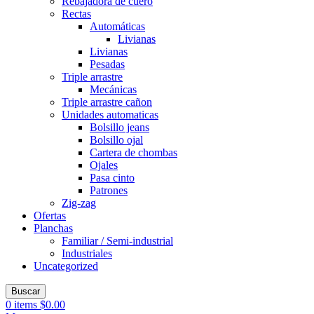
Rebajadora de cuero
Rectas
Automáticas
Livianas
Livianas
Pesadas
Triple arrastre
Mecánicas
Triple arrastre cañon
Unidades automaticas
Bolsillo jeans
Bolsillo ojal
Cartera de chombas
Ojales
Pasa cinto
Patrones
Zig-zag
Ofertas
Planchas
Familiar / Semi-industrial
Industriales
Uncategorized
Buscar
0
items
$
0.00