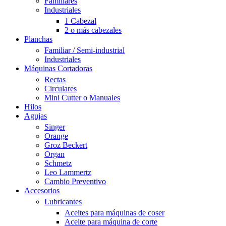
Familiares
Industriales
1 Cabezal
2 o más cabezales
Planchas
Familiar / Semi-industrial
Industriales
Máquinas Cortadoras
Rectas
Circulares
Mini Cutter o Manuales
Hilos
Agujas
Singer
Orange
Groz Beckert
Organ
Schmetz
Leo Lammertz
Cambio Preventivo
Accesorios
Lubricantes
Aceites para máquinas de coser
Aceite para máquina de corte