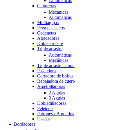
Automáticas
Cintureras
Mecánicas
Automáticas
Multiagujas
Pega eleasticos
Cadenetas
Atracadoras
Doble arrastre
Triple arrastre
Automáticas
Mecánicas
Triple arrastre cañon
Pasa cinto
Cerradora de bolsas
Rebajadora de cuero
Ametralladoras
2 Agujas
3 Agujas
Dobladilladoras
Peleteras
Patrones / Bordados
Usadas
Bordadoras