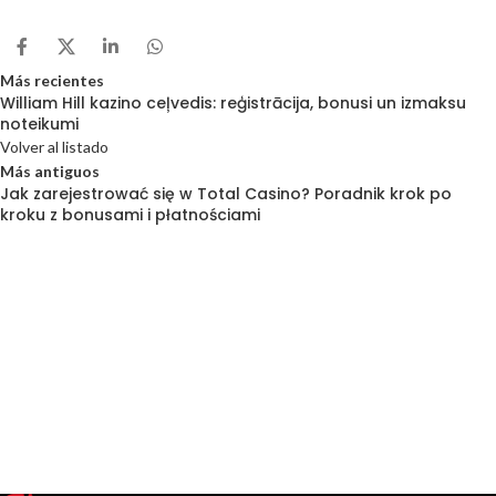
Más recientes
William Hill kazino ceļvedis: reģistrācija, bonusi un izmaksu
noteikumi
Volver al listado
Más antiguos
Jak zarejestrować się w Total Casino? Poradnik krok po
kroku z bonusami i płatnościami