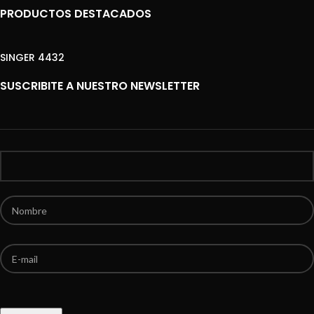
PRODUCTOS DESTACADOS
SINGER 4432
SUSCRIBITE A NUESTRO NEWSLETTER
Por favor, deja este campo vacío.