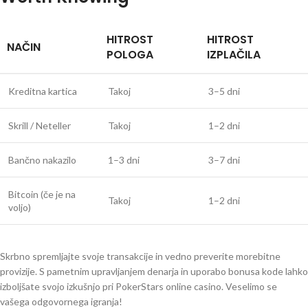
HITROST
HITROST
NAČIN
POLOGA
IZPLAČILA
Kreditna kartica
Takoj
3–5 dni
Skrill / Neteller
Takoj
1–2 dni
Bančno nakazilo
1–3 dni
3–7 dni
Bitcoin (če je na
Takoj
1–2 dni
voljo)
Skrbno spremljajte svoje transakcije in vedno preverite morebitne
provizije. S pametnim upravljanjem denarja in uporabo bonusa kode lahko
izboljšate svojo izkušnjo pri PokerStars online casino. Veselimo se
vašega odgovornega igranja!