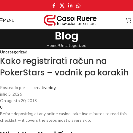
MENU
Blog
Home
Uncategorized
Uncategorized
Kako registrirati račun na
PokerStars – vodnik po korakih
Posteado por
creativedog
julio 5, 2026
On agosto 20, 2018
0
Before depositing at any online casino, take five minutes to read this
checklist — it covers the steps most players skip.