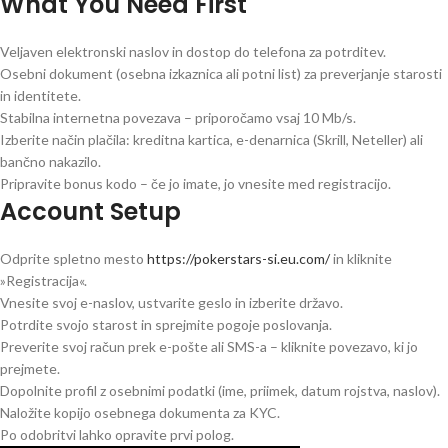
What You Need First
Veljaven elektronski naslov in dostop do telefona za potrditev.
Osebni dokument (osebna izkaznica ali potni list) za preverjanje starosti
in identitete.
Stabilna internetna povezava – priporočamo vsaj 10 Mb/s.
Izberite način plačila: kreditna kartica, e-denarnica (Skrill, Neteller) ali
bančno nakazilo.
Pripravite bonus kodo – če jo imate, jo vnesite med registracijo.
Account Setup
Odprite spletno mesto
https://pokerstars-si.eu.com/
in kliknite
»Registracija«.
Vnesite svoj e-naslov, ustvarite geslo in izberite državo.
Potrdite svojo starost in sprejmite pogoje poslovanja.
Preverite svoj račun prek e-pošte ali SMS-a – kliknite povezavo, ki jo
prejmete.
Dopolnite profil z osebnimi podatki (ime, priimek, datum rojstva, naslov).
Naložite kopijo osebnega dokumenta za KYC.
Po odobritvi lahko opravite prvi polog.