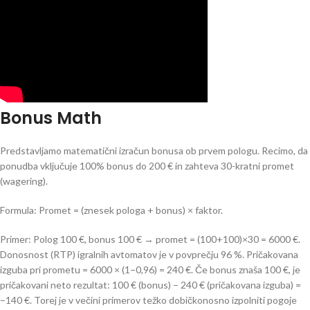
Bonus Math
Predstavljamo matematični izračun bonusa ob prvem pologu. Recimo, da
ponudba vključuje 100% bonus do 200 € in zahteva 30-kratni promet
(wagering).
Formula: Promet = (znesek pologa + bonus) × faktor.
Primer: Polog 100 €, bonus 100 € → promet = (100+100)×30 = 6000 €.
Donosnost (RTP) igralnih avtomatov je v povprečju 96 %. Pričakovana
izguba pri prometu = 6000 × (1−0,96) = 240 €. Če bonus znaša 100 €, je
pričakovani neto rezultat: 100 € (bonus) − 240 € (pričakovana izguba) =
−140 €. Torej je v večini primerov težko dobičkonosno izpolniti pogoje