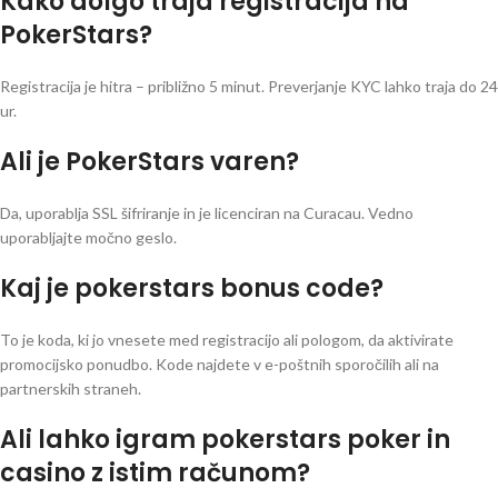
Kako dolgo traja registracija na
PokerStars?
Registracija je hitra – približno 5 minut. Preverjanje KYC lahko traja do 24
ur.
Ali je PokerStars varen?
Da, uporablja SSL šifriranje in je licenciran na Curacau. Vedno
uporabljajte močno geslo.
Kaj je pokerstars bonus code?
To je koda, ki jo vnesete med registracijo ali pologom, da aktivirate
promocijsko ponudbo. Kode najdete v e-poštnih sporočilih ali na
partnerskih straneh.
Ali lahko igram pokerstars poker in
casino z istim računom?