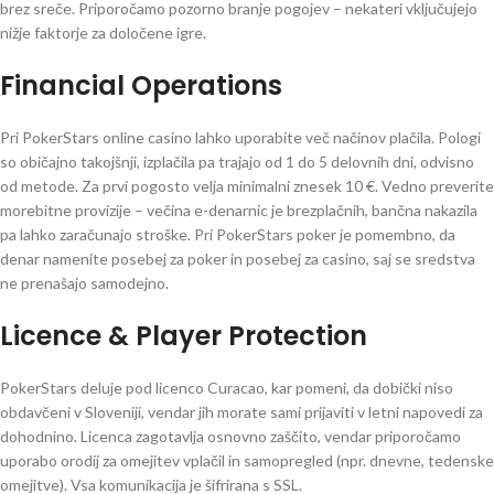
brez sreče. Priporočamo pozorno branje pogojev – nekateri vključujejo
nižje faktorje za določene igre.
Financial Operations
Pri PokerStars online casino lahko uporabite več načinov plačila. Pologi
so običajno takojšnji, izplačila pa trajajo od 1 do 5 delovnih dni, odvisno
od metode. Za prvi pogosto velja minimalni znesek 10 €. Vedno preverite
morebitne provizije – večina e-denarnic je brezplačnih, bančna nakazila
pa lahko zaračunajo stroške. Pri PokerStars poker je pomembno, da
denar namenite posebej za poker in posebej za casino, saj se sredstva
ne prenašajo samodejno.
Licence & Player Protection
PokerStars deluje pod licenco Curacao, kar pomeni, da dobički niso
obdavčeni v Sloveniji, vendar jih morate sami prijaviti v letni napovedi za
dohodnino. Licenca zagotavlja osnovno zaščito, vendar priporočamo
uporabo orodij za omejitev vplačil in samopregled (npr. dnevne, tedenske
omejitve). Vsa komunikacija je šifrirana s SSL.