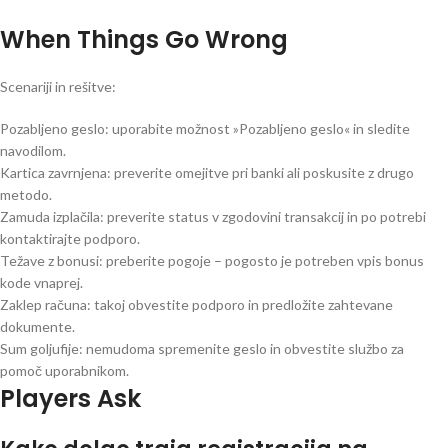
When Things Go Wrong
Scenariji in rešitve:
Pozabljeno geslo: uporabite možnost »Pozabljeno geslo« in sledite
navodilom.
Kartica zavrnjena: preverite omejitve pri banki ali poskusite z drugo
metodo.
Zamuda izplačila: preverite status v zgodovini transakcij in po potrebi
kontaktirajte podporo.
Težave z bonusi: preberite pogoje – pogosto je potreben vpis bonus
kode vnaprej.
Zaklep računa: takoj obvestite podporo in predložite zahtevane
dokumente.
Sum goljufije: nemudoma spremenite geslo in obvestite službo za
pomoč uporabnikom.
Players Ask