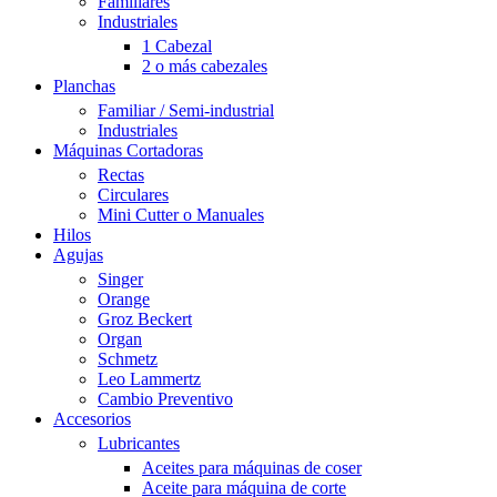
Familiares
Industriales
1 Cabezal
2 o más cabezales
Planchas
Familiar / Semi-industrial
Industriales
Máquinas Cortadoras
Rectas
Circulares
Mini Cutter o Manuales
Hilos
Agujas
Singer
Orange
Groz Beckert
Organ
Schmetz
Leo Lammertz
Cambio Preventivo
Accesorios
Lubricantes
Aceites para máquinas de coser
Aceite para máquina de corte