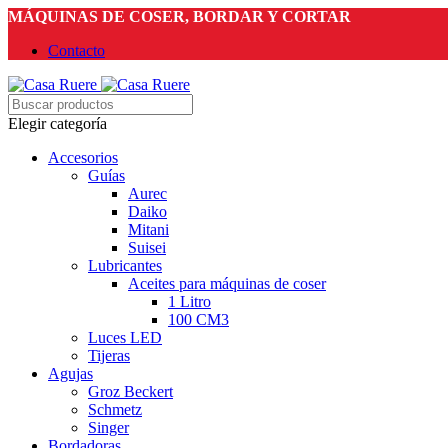
MÁQUINAS DE COSER, BORDAR Y CORTAR
Contacto
Elegir categoría
Accesorios
Guías
Aurec
Daiko
Mitani
Suisei
Lubricantes
Aceites para máquinas de coser
1 Litro
100 CM3
Luces LED
Tijeras
Agujas
Groz Beckert
Schmetz
Singer
Bordadoras