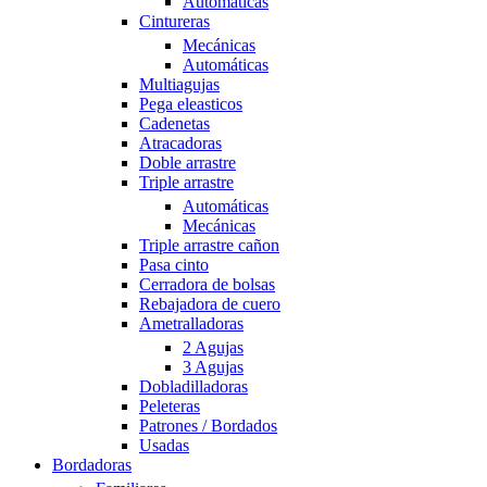
Automáticas
Cintureras
Mecánicas
Automáticas
Multiagujas
Pega eleasticos
Cadenetas
Atracadoras
Doble arrastre
Triple arrastre
Automáticas
Mecánicas
Triple arrastre cañon
Pasa cinto
Cerradora de bolsas
Rebajadora de cuero
Ametralladoras
2 Agujas
3 Agujas
Dobladilladoras
Peleteras
Patrones / Bordados
Usadas
Bordadoras