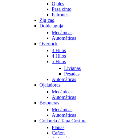
Ojales
Pasa cinto
Patrones
Zig-zag
Doble aguja
Mecánicas
Automáticas
Overlock
3 Hilos
4 Hilos
5 Hilos
Livianas
Pesadas
Automáticas
Ojaladoras
Mecánicas
Automáticas
Botoneras
Mecánicas
Automáticas
Collareta / Tapa Costura
Planas
Cañón