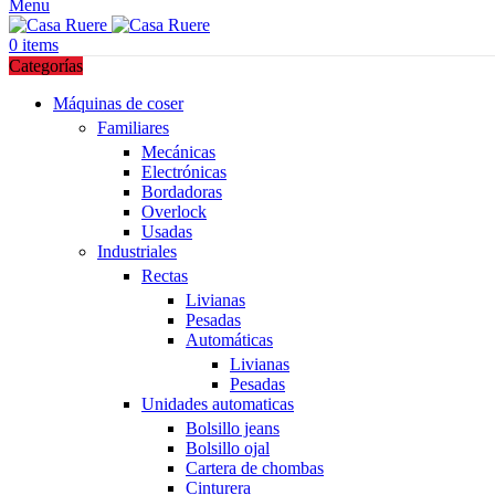
Menu
0
items
Categorías
Máquinas de coser
Familiares
Mecánicas
Electrónicas
Bordadoras
Overlock
Usadas
Industriales
Rectas
Livianas
Pesadas
Automáticas
Livianas
Pesadas
Unidades automaticas
Bolsillo jeans
Bolsillo ojal
Cartera de chombas
Cinturera