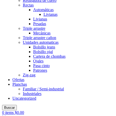
Rebajadora de cuero
Rectas
Automáticas
Livianas
Livianas
Pesadas
Triple arrastre
Mecánicas
Triple arrastre cañon
Unidades automaticas
Bolsillo jeans
Bolsillo ojal
Cartera de chombas
Ojales
Pasa cinto
Patrones
Zig-zag
Ofertas
Planchas
Familiar / Semi-industrial
Industriales
Uncategorized
Buscar
0
items
$
0.00