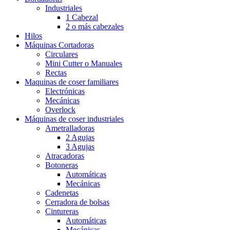
Industriales
1 Cabezal
2 o más cabezales
Hilos
Máquinas Cortadoras
Circulares
Mini Cutter o Manuales
Rectas
Maquinas de coser familiares
Electrónicas
Mecánicas
Overlock
Máquinas de coser industriales
Ametralladoras
2 Agujas
3 Agujas
Atracadoras
Botoneras
Automáticas
Mecánicas
Cadenetas
Cerradora de bolsas
Cintureras
Automáticas
Mecánicas