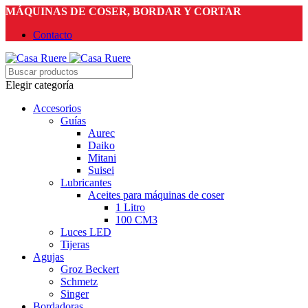
MÁQUINAS DE COSER, BORDAR Y CORTAR
Contacto
Elegir categoría
Accesorios
Guías
Aurec
Daiko
Mitani
Suisei
Lubricantes
Aceites para máquinas de coser
1 Litro
100 CM3
Luces LED
Tijeras
Agujas
Groz Beckert
Schmetz
Singer
Bordadoras