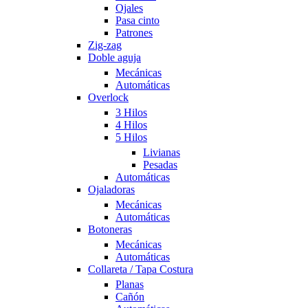
Ojales
Pasa cinto
Patrones
Zig-zag
Doble aguja
Mecánicas
Automáticas
Overlock
3 Hilos
4 Hilos
5 Hilos
Livianas
Pesadas
Automáticas
Ojaladoras
Mecánicas
Automáticas
Botoneras
Mecánicas
Automáticas
Collareta / Tapa Costura
Planas
Cañón