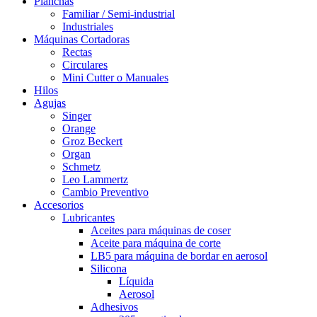
Planchas
Familiar / Semi-industrial
Industriales
Máquinas Cortadoras
Rectas
Circulares
Mini Cutter o Manuales
Hilos
Agujas
Singer
Orange
Groz Beckert
Organ
Schmetz
Leo Lammertz
Cambio Preventivo
Accesorios
Lubricantes
Aceites para máquinas de coser
Aceite para máquina de corte
LB5 para máquina de bordar en aerosol
Silicona
Líquida
Aerosol
Adhesivos