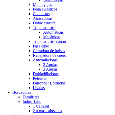
Multiagujas
Pega eleasticos
Cadenetas
Atracadoras
Doble arrastre
Triple arrastre
Automáticas
Mecánicas
Triple arrastre cañon
Pasa cinto
Cerradora de bolsas
Rebajadora de cuero
Ametralladoras
2 Agujas
3 Agujas
Dobladilladoras
Peleteras
Patrones / Bordados
Usadas
Bordadoras
Familiares
Industriales
1 Cabezal
2 o más cabezales