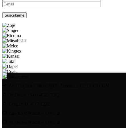
Por favor, deja este campo vacío.
Av. Olazábal 5689, CABA, Argentina; CP C1431CGM
Teléfono: +5411-4521-7382
Celular: 11-4917-1232
casaruere@casaruere.com.ar
repuestos@casaruere.com.ar