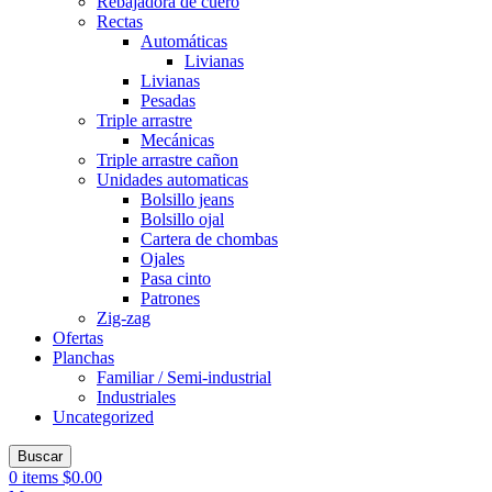
Rebajadora de cuero
Rectas
Automáticas
Livianas
Livianas
Pesadas
Triple arrastre
Mecánicas
Triple arrastre cañon
Unidades automaticas
Bolsillo jeans
Bolsillo ojal
Cartera de chombas
Ojales
Pasa cinto
Patrones
Zig-zag
Ofertas
Planchas
Familiar / Semi-industrial
Industriales
Uncategorized
Buscar
0
items
$
0.00