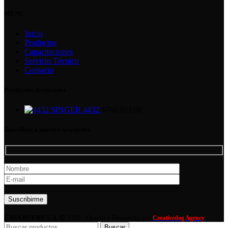
MENU
Inicio
Productos
Capacitaciones
Servicio Técnico
Contacto
Productos destacados
SINGER 4432
$
766,663.00
Suscribite a nuestro newsletter
Por favor, deja este campo vacío.
CASA RUERE S.A.
2020 - Diseño y Desarrollo por
Creativedog Agency
Buscar