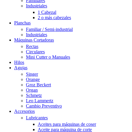
Familiares
Industriales
1 Cabezal
2 o más cabezales
Planchas
Familiar / Semi-industrial
Industriales
Máquinas Cortadoras
Rectas
Circulares
Mini Cutter o Manuales
Hilos
Agujas
Singer
Orange
Groz Beckert
Organ
Schmetz
Leo Lammertz
Cambio Preventivo
Accesorios
Lubricantes
Aceites para máquinas de coser
Aceite para máquina de corte