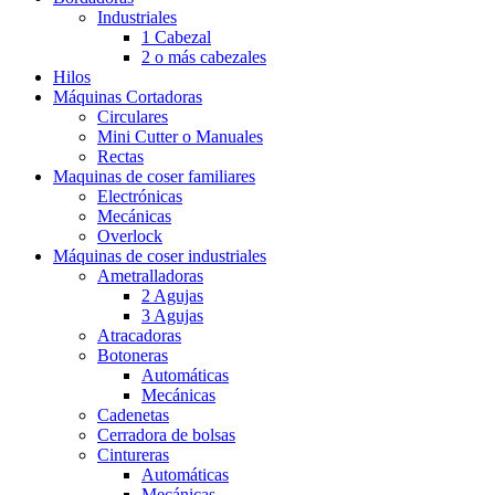
Industriales
1 Cabezal
2 o más cabezales
Hilos
Máquinas Cortadoras
Circulares
Mini Cutter o Manuales
Rectas
Maquinas de coser familiares
Electrónicas
Mecánicas
Overlock
Máquinas de coser industriales
Ametralladoras
2 Agujas
3 Agujas
Atracadoras
Botoneras
Automáticas
Mecánicas
Cadenetas
Cerradora de bolsas
Cintureras
Automáticas
Mecánicas