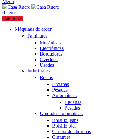
Menu
0
items
Categorías
Máquinas de coser
Familiares
Mecánicas
Electrónicas
Bordadoras
Overlock
Usadas
Industriales
Rectas
Livianas
Pesadas
Automáticas
Livianas
Pesadas
Unidades automaticas
Bolsillo jeans
Bolsillo ojal
Cartera de chombas
Cinturera