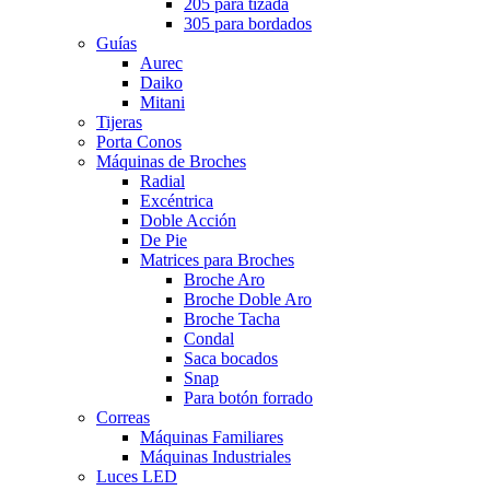
205 para tizada
305 para bordados
Guías
Aurec
Daiko
Mitani
Tijeras
Porta Conos
Máquinas de Broches
Radial
Excéntrica
Doble Acción
De Pie
Matrices para Broches
Broche Aro
Broche Doble Aro
Broche Tacha
Condal
Saca bocados
Snap
Para botón forrado
Correas
Máquinas Familiares
Máquinas Industriales
Luces LED