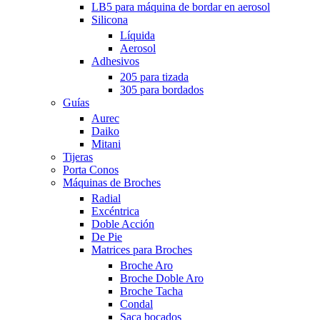
LB5 para máquina de bordar en aerosol
Silicona
Líquida
Aerosol
Adhesivos
205 para tizada
305 para bordados
Guías
Aurec
Daiko
Mitani
Tijeras
Porta Conos
Máquinas de Broches
Radial
Excéntrica
Doble Acción
De Pie
Matrices para Broches
Broche Aro
Broche Doble Aro
Broche Tacha
Condal
Saca bocados