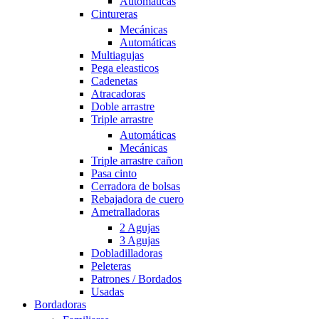
Automáticas
Cintureras
Mecánicas
Automáticas
Multiagujas
Pega eleasticos
Cadenetas
Atracadoras
Doble arrastre
Triple arrastre
Automáticas
Mecánicas
Triple arrastre cañon
Pasa cinto
Cerradora de bolsas
Rebajadora de cuero
Ametralladoras
2 Agujas
3 Agujas
Dobladilladoras
Peleteras
Patrones / Bordados
Usadas
Bordadoras