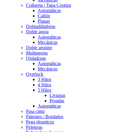
Collareta / Tapa Costura
Automáticas
Cañón
Planas
Dobladilladoras
Doble aguja
Automáticas
Mecánicas
Doble arrastre
Multiagujas
Ojaladoras
Automáticas
Mecánicas
Overlock
3 Hilos
4 Hilos
5 Hilos
Livianas
Pesadas
Automáticas
Pasa cinto
Patrones / Bordados
Pega eleasticos
Peleteras