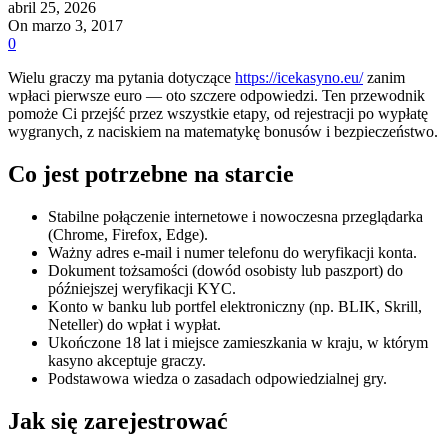
abril 25, 2026
On marzo 3, 2017
0
Wielu graczy ma pytania dotyczące
https://icekasyno.eu/
zanim
wpłaci pierwsze euro — oto szczere odpowiedzi. Ten przewodnik
pomoże Ci przejść przez wszystkie etapy, od rejestracji po wypłatę
wygranych, z naciskiem na matematykę bonusów i bezpieczeństwo.
Co jest potrzebne na starcie
Stabilne połączenie internetowe i nowoczesna przeglądarka
(Chrome, Firefox, Edge).
Ważny adres e-mail i numer telefonu do weryfikacji konta.
Dokument tożsamości (dowód osobisty lub paszport) do
późniejszej weryfikacji KYC.
Konto w banku lub portfel elektroniczny (np. BLIK, Skrill,
Neteller) do wpłat i wypłat.
Ukończone 18 lat i miejsce zamieszkania w kraju, w którym
kasyno akceptuje graczy.
Podstawowa wiedza o zasadach odpowiedzialnej gry.
Jak się zarejestrować