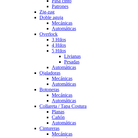
Pasa cinto
Patrones
Zig-zag
Doble aguja
Mecánicas
Automáticas
Overlock
3 Hilos
4 Hilos
5 Hilos
Livianas
Pesadas
Automáticas
Ojaladoras
Mecánicas
Automáticas
Botoneras
Mecánicas
Automáticas
Collareta / Tapa Costura
Planas
Cañón
Automáticas
Cintureras
Mecánicas