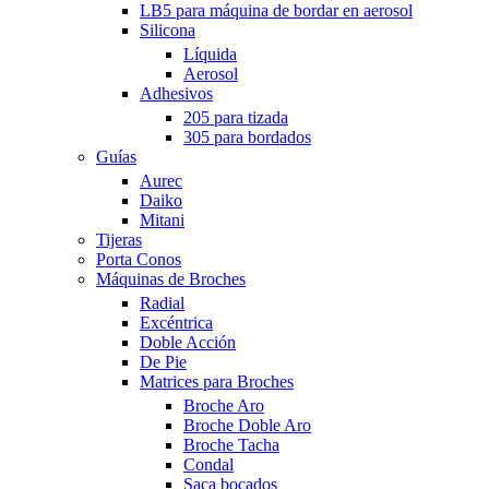
LB5 para máquina de bordar en aerosol
Silicona
Líquida
Aerosol
Adhesivos
205 para tizada
305 para bordados
Guías
Aurec
Daiko
Mitani
Tijeras
Porta Conos
Máquinas de Broches
Radial
Excéntrica
Doble Acción
De Pie
Matrices para Broches
Broche Aro
Broche Doble Aro
Broche Tacha
Condal
Saca bocados