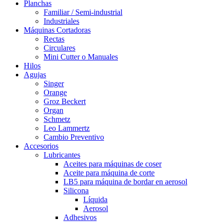
Planchas
Familiar / Semi-industrial
Industriales
Máquinas Cortadoras
Rectas
Circulares
Mini Cutter o Manuales
Hilos
Agujas
Singer
Orange
Groz Beckert
Organ
Schmetz
Leo Lammertz
Cambio Preventivo
Accesorios
Lubricantes
Aceites para máquinas de coser
Aceite para máquina de corte
LB5 para máquina de bordar en aerosol
Silicona
Líquida
Aerosol
Adhesivos