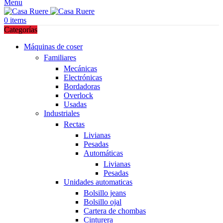
Menu
0
items
Categorías
Máquinas de coser
Familiares
Mecánicas
Electrónicas
Bordadoras
Overlock
Usadas
Industriales
Rectas
Livianas
Pesadas
Automáticas
Livianas
Pesadas
Unidades automaticas
Bolsillo jeans
Bolsillo ojal
Cartera de chombas
Cinturera