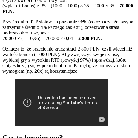
Łączna kwota do obrotu wynosi:
(wpłata + bonus) × 35 = (1000 + 1000) × 35 = 2000 × 35 =
70 000
PLN
.
Przy średnim RTP slotów na poziomie 96% (co oznacza, że kasyno
zatrzymuje średnio 4% każdego zakładu), oczekiwana strata
podczas obrotu wynosi:
70 000 × (1 – 0,96) = 70 000 × 0,04 =
2 800 PLN
.
Oznacza to, że przeciętnie gracz straci 2 800 PLN, czyli więcej niż
wartość bonusu (1 000 PLN). Aby zwiększyć swoje szanse,
wybieraj gry z wysokim RTP (powyżej 97%) i sprawdzaj, które
sloty wliczają się w pełni do obrotu. Pamiętaj, że bonusy z niskim
wymogiem (np. 20x) są korzystniejsze.
Czy to bezpieczne?