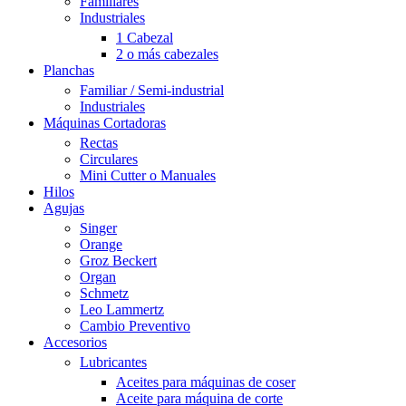
Familiares
Industriales
1 Cabezal
2 o más cabezales
Planchas
Familiar / Semi-industrial
Industriales
Máquinas Cortadoras
Rectas
Circulares
Mini Cutter o Manuales
Hilos
Agujas
Singer
Orange
Groz Beckert
Organ
Schmetz
Leo Lammertz
Cambio Preventivo
Accesorios
Lubricantes
Aceites para máquinas de coser
Aceite para máquina de corte