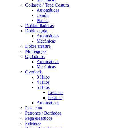
Collareta / Tapa Costura
Automáticas
Cañón
Planas
Dobladilladoras
Doble aguja
Automáticas
Mecánicas
Doble arrastre
Multiagujas
Ojaladoras
Automáticas
Mecánicas
Overlock
3 Hilos
4 Hilos
5 Hilos
Livianas
Pesadas
Automáticas
Pasa cinto
Patrones / Bordados
Pega eleasticos
Peleteras