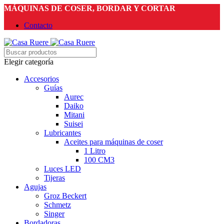
MÁQUINAS DE COSER, BORDAR Y CORTAR
Contacto
Elegir categoría
Accesorios
Guías
Aurec
Daiko
Mitani
Suisei
Lubricantes
Aceites para máquinas de coser
1 Litro
100 CM3
Luces LED
Tijeras
Agujas
Groz Beckert
Schmetz
Singer
Bordadoras