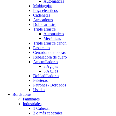
Automáticas
Multiagujas
Pega eleasticos
Cadenetas
Atracadoras
Doble arrastre
Triple arrastre
Automáticas
Mecánicas
Triple arrastre cañon
Pasa cinto
Cerradora de bolsas
Rebajadora de cuero
Ametralladoras
2 Agujas
3 Agujas
Dobladilladoras
Peleteras
Patrones / Bordados
Usadas
Bordadoras
Familiares
Industriales
1 Cabezal
2 o más cabezales