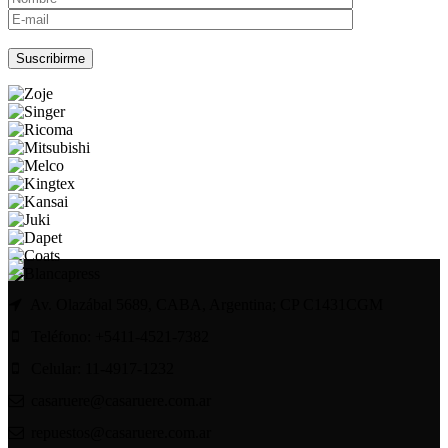
Por favor, deja este campo vacío.
Av. Olazábal 5689, CABA, Argentina; CP C1431CGM
Teléfono: +5411-4521-7382
Celular: 11-4917-1232
casaruere@casaruere.com.ar
repuestos@casaruere.com.ar