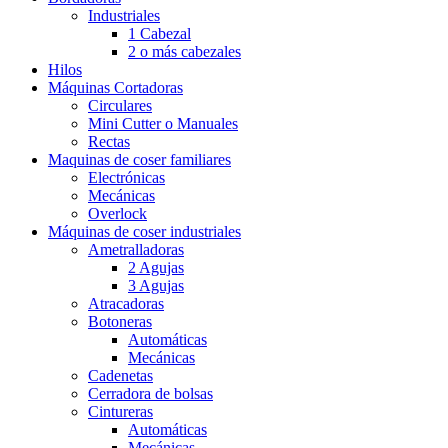
Industriales
1 Cabezal
2 o más cabezales
Hilos
Máquinas Cortadoras
Circulares
Mini Cutter o Manuales
Rectas
Maquinas de coser familiares
Electrónicas
Mecánicas
Overlock
Máquinas de coser industriales
Ametralladoras
2 Agujas
3 Agujas
Atracadoras
Botoneras
Automáticas
Mecánicas
Cadenetas
Cerradora de bolsas
Cintureras
Automáticas
Mecánicas