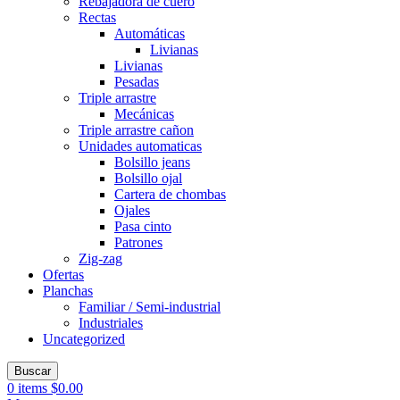
Rebajadora de cuero
Rectas
Automáticas
Livianas
Livianas
Pesadas
Triple arrastre
Mecánicas
Triple arrastre cañon
Unidades automaticas
Bolsillo jeans
Bolsillo ojal
Cartera de chombas
Ojales
Pasa cinto
Patrones
Zig-zag
Ofertas
Planchas
Familiar / Semi-industrial
Industriales
Uncategorized
Buscar
0
items
$
0.00