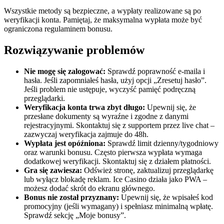
Wszystkie metody są bezpieczne, a wypłaty realizowane są po
weryfikacji konta. Pamiętaj, że maksymalna wypłata może być
ograniczona regulaminem bonusu.
Rozwiązywanie problemów
Nie mogę się zalogować:
Sprawdź poprawność e-maila i
hasła. Jeśli zapomniałeś hasła, użyj opcji „Zresetuj hasło”.
Jeśli problem nie ustępuje, wyczyść pamięć podręczną
przeglądarki.
Weryfikacja konta trwa zbyt długo:
Upewnij się, że
przesłane dokumenty są wyraźne i zgodne z danymi
rejestracyjnymi. Skontaktuj się z supportem przez live chat –
zazwyczaj weryfikacja zajmuje do 48h.
Wypłata jest opóźniona:
Sprawdź limit dzienny/tygodniowy
oraz warunki bonusu. Często pierwsza wypłata wymaga
dodatkowej weryfikacji. Skontaktuj się z działem płatności.
Gra się zawiesza:
Odśwież stronę, zaktualizuj przeglądarkę
lub wyłącz blokadę reklam. Ice Casino działa jako PWA –
możesz dodać skrót do ekranu głównego.
Bonus nie został przyznany:
Upewnij się, że wpisałeś kod
promocyjny (jeśli wymagany) i spełniasz minimalną wpłatę.
Sprawdź sekcję „Moje bonusy”.