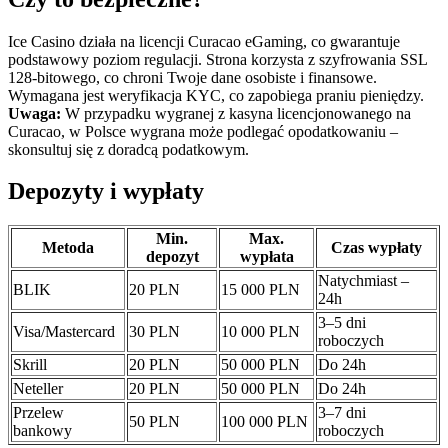
Ice Casino działa na licencji Curacao eGaming, co gwarantuje
podstawowy poziom regulacji. Strona korzysta z szyfrowania SSL
128-bitowego, co chroni Twoje dane osobiste i finansowe.
Wymagana jest weryfikacja KYC, co zapobiega praniu pieniędzy.
Uwaga:
W przypadku wygranej z kasyna licencjonowanego na
Curacao, w Polsce wygrana może podlegać opodatkowaniu –
skonsultuj się z doradcą podatkowym.
Depozyty i wypłaty
Min.
Max.
Metoda
Czas wypłaty
depozyt
wypłata
Natychmiast –
BLIK
20 PLN
15 000 PLN
24h
3–5 dni
Visa/Mastercard
30 PLN
10 000 PLN
roboczych
Skrill
20 PLN
50 000 PLN
Do 24h
Neteller
20 PLN
50 000 PLN
Do 24h
Przelew
3–7 dni
50 PLN
100 000 PLN
bankowy
roboczych