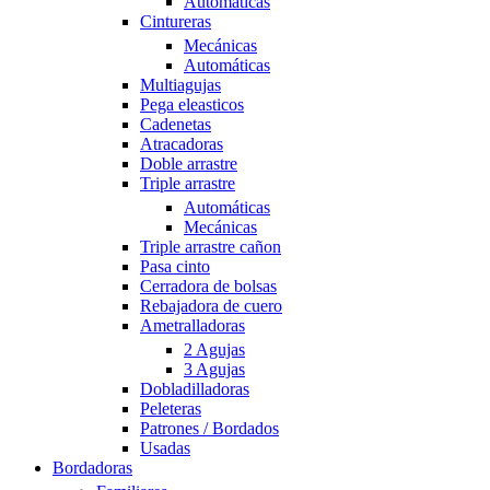
Automáticas
Cintureras
Mecánicas
Automáticas
Multiagujas
Pega eleasticos
Cadenetas
Atracadoras
Doble arrastre
Triple arrastre
Automáticas
Mecánicas
Triple arrastre cañon
Pasa cinto
Cerradora de bolsas
Rebajadora de cuero
Ametralladoras
2 Agujas
3 Agujas
Dobladilladoras
Peleteras
Patrones / Bordados
Usadas
Bordadoras