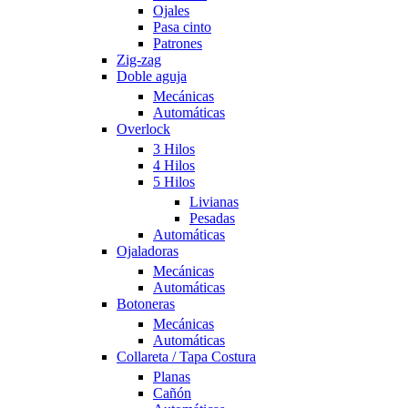
Ojales
Pasa cinto
Patrones
Zig-zag
Doble aguja
Mecánicas
Automáticas
Overlock
3 Hilos
4 Hilos
5 Hilos
Livianas
Pesadas
Automáticas
Ojaladoras
Mecánicas
Automáticas
Botoneras
Mecánicas
Automáticas
Collareta / Tapa Costura
Planas
Cañón