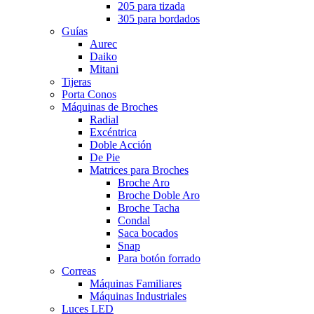
205 para tizada
305 para bordados
Guías
Aurec
Daiko
Mitani
Tijeras
Porta Conos
Máquinas de Broches
Radial
Excéntrica
Doble Acción
De Pie
Matrices para Broches
Broche Aro
Broche Doble Aro
Broche Tacha
Condal
Saca bocados
Snap
Para botón forrado
Correas
Máquinas Familiares
Máquinas Industriales
Luces LED