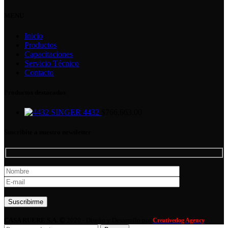
MENU
Inicio
Productos
Capacitaciones
Servicio Técnico
Contacto
Productos destacados
SINGER 4432
$
766,663.00
Suscribite a nuestro newsletter
Por favor, deja este campo vacío.
CASA RUERE S.A.
2020 - Diseño y Desarrollo por
Creativedog Agency