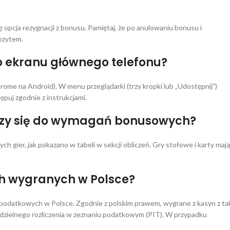
 opcja rezygnacji z bonusu. Pamiętaj, że po anulowaniu bonusu i
ozytem.
o ekranu głównego telefonu?
rome na Android). W menu przeglądarki (trzy kropki lub „Udostępnij”)
ępuj zgodnie z instrukcjami.
iczy się do wymagań bonusowych?
h gier, jak pokazano w tabeli w sekcji obliczeń. Gry stołowe i karty mają
ch wygranych w Polsce?
i podatkowych w Polsce. Zgodnie z polskim prawem, wygrane z kasyn z ta
dzielnego rozliczenia w zeznaniu podatkowym (PIT). W przypadku