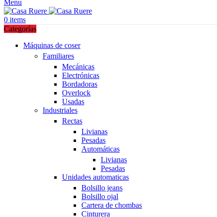
Menu
0
items
Categorías
Máquinas de coser
Familiares
Mecánicas
Electrónicas
Bordadoras
Overlock
Usadas
Industriales
Rectas
Livianas
Pesadas
Automáticas
Livianas
Pesadas
Unidades automaticas
Bolsillo jeans
Bolsillo ojal
Cartera de chombas
Cinturera