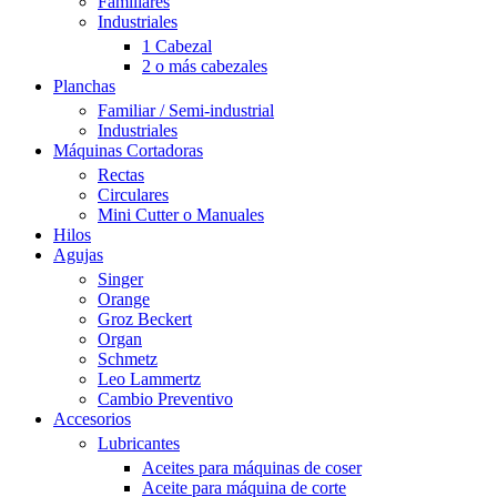
Familiares
Industriales
1 Cabezal
2 o más cabezales
Planchas
Familiar / Semi-industrial
Industriales
Máquinas Cortadoras
Rectas
Circulares
Mini Cutter o Manuales
Hilos
Agujas
Singer
Orange
Groz Beckert
Organ
Schmetz
Leo Lammertz
Cambio Preventivo
Accesorios
Lubricantes
Aceites para máquinas de coser
Aceite para máquina de corte