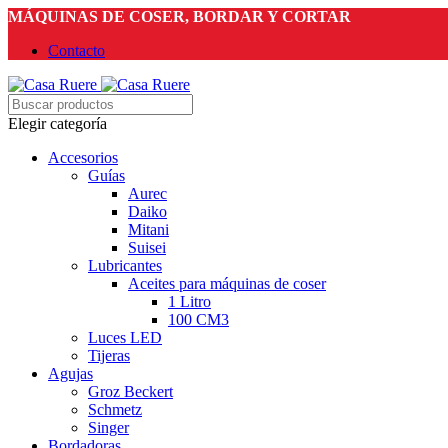
MÁQUINAS DE COSER, BORDAR Y CORTAR
Contacto
Elegir categoría
Accesorios
Guías
Aurec
Daiko
Mitani
Suisei
Lubricantes
Aceites para máquinas de coser
1 Litro
100 CM3
Luces LED
Tijeras
Agujas
Groz Beckert
Schmetz
Singer
Bordadoras