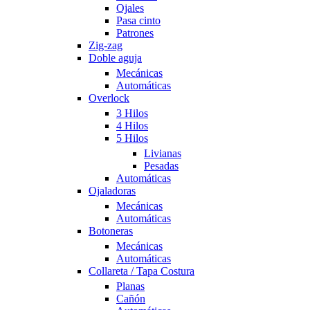
Ojales
Pasa cinto
Patrones
Zig-zag
Doble aguja
Mecánicas
Automáticas
Overlock
3 Hilos
4 Hilos
5 Hilos
Livianas
Pesadas
Automáticas
Ojaladoras
Mecánicas
Automáticas
Botoneras
Mecánicas
Automáticas
Collareta / Tapa Costura
Planas
Cañón