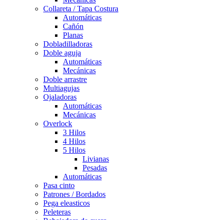
Collareta / Tapa Costura
Automáticas
Cañón
Planas
Dobladilladoras
Doble aguja
Automáticas
Mecánicas
Doble arrastre
Multiagujas
Ojaladoras
Automáticas
Mecánicas
Overlock
3 Hilos
4 Hilos
5 Hilos
Livianas
Pesadas
Automáticas
Pasa cinto
Patrones / Bordados
Pega eleasticos
Peleteras