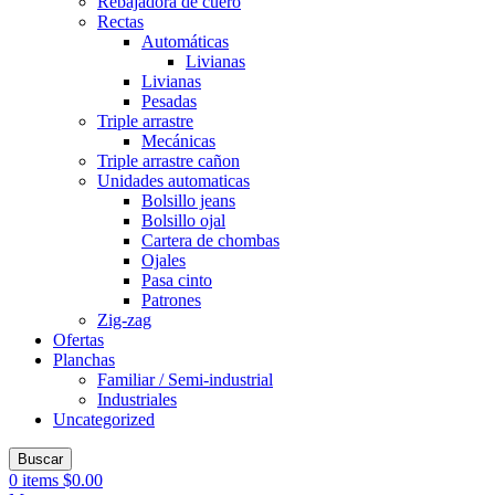
Rebajadora de cuero
Rectas
Automáticas
Livianas
Livianas
Pesadas
Triple arrastre
Mecánicas
Triple arrastre cañon
Unidades automaticas
Bolsillo jeans
Bolsillo ojal
Cartera de chombas
Ojales
Pasa cinto
Patrones
Zig-zag
Ofertas
Planchas
Familiar / Semi-industrial
Industriales
Uncategorized
Buscar
0
items
$
0.00