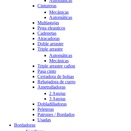
Automáticas
Cintureras
Mecánicas
Automáticas
Multiagujas
Pega eleasticos
Cadenetas
Atracadoras
Doble arrastre
Triple arrastre
Automáticas
Mecánicas
Triple arrastre cañon
Pasa cinto
Cerradora de bolsas
Rebajadora de cuero
Ametralladoras
2 Agujas
3 Agujas
Dobladilladoras
Peleteras
Patrones / Bordados
Usadas
Bordadoras