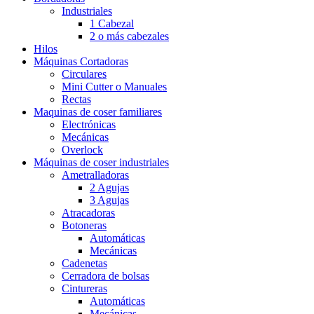
Industriales
1 Cabezal
2 o más cabezales
Hilos
Máquinas Cortadoras
Circulares
Mini Cutter o Manuales
Rectas
Maquinas de coser familiares
Electrónicas
Mecánicas
Overlock
Máquinas de coser industriales
Ametralladoras
2 Agujas
3 Agujas
Atracadoras
Botoneras
Automáticas
Mecánicas
Cadenetas
Cerradora de bolsas
Cintureras
Automáticas
Mecánicas