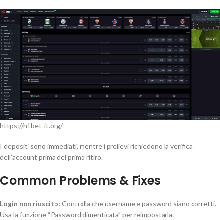
https://n1bet-it.org/
I depositi sono immediati, mentre i prelievi richiedono la verifica
dell’account prima del primo ritiro.
Common Problems & Fixes
Login non riuscito:
Controlla che username e password siano corretti.
Usa la funzione “Password dimenticata” per reimpostarla.