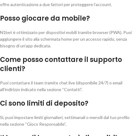
offre autenticazione a due fattori per proteggere l’account.
Posso giocare da mobile?
N1bet è ottimizzato per dispositivi mobili tramite browser (PWA). Puoi
aggiungere il sito alla schermata home per un accesso rapido, senza
bisogno di un’app dedicata.
Come posso contattare il supporto
clienti?
Puoi contattare il team tramite chat live (disponibile 24/7) o email
all’indirizzo indicato nella sezione “Contatti”.
Ci sono limiti di deposito?
Sì, puoi impostare limiti giornalieri, settimanali o mensili dal tuo profilo
nella sezione “Gioco Responsabile”.