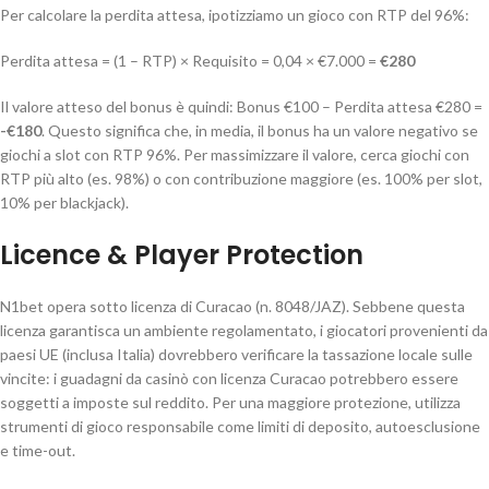
Per calcolare la perdita attesa, ipotizziamo un gioco con RTP del 96%:
Perdita attesa = (1 – RTP) × Requisito = 0,04 × €7.000 =
€280
Il valore atteso del bonus è quindi: Bonus €100 – Perdita attesa €280 =
-€180
. Questo significa che, in media, il bonus ha un valore negativo se
giochi a slot con RTP 96%. Per massimizzare il valore, cerca giochi con
RTP più alto (es. 98%) o con contribuzione maggiore (es. 100% per slot,
10% per blackjack).
Licence & Player Protection
N1bet opera sotto licenza di Curacao (n. 8048/JAZ). Sebbene questa
licenza garantisca un ambiente regolamentato, i giocatori provenienti da
paesi UE (inclusa Italia) dovrebbero verificare la tassazione locale sulle
vincite: i guadagni da casinò con licenza Curacao potrebbero essere
soggetti a imposte sul reddito. Per una maggiore protezione, utilizza
strumenti di gioco responsabile come limiti di deposito, autoesclusione
e time-out.