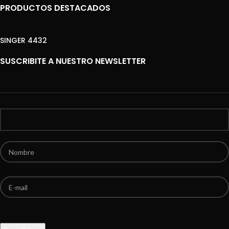
PRODUCTOS DESTACADOS
SINGER 4432
SUSCRIBITE A NUESTRO NEWSLETTER
Por favor, deja este campo vacío.