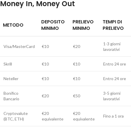
Money In, Money Out
DEPOSITO
PRELIEVO
TEMPI DI
METODO
MINIMO
MINIMO
PRELIEVO
1-3 giorni
Visa/MasterCard
€10
€20
lavorativi
Skrill
€10
€10
Entro 24 ore
Neteller
€10
€10
Entro 24 ore
Bonifico
3-5 giorni
€20
€50
Bancario
lavorativi
Cryptovalute
€20
€20
Fino a 1 ora
(BTC, ETH)
equivalente
equivalente