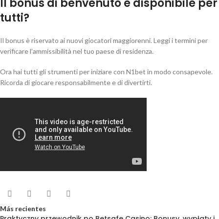
Il bonus di benvenuto è disponibile per
tutti?
Il bonus è riservato ai nuovi giocatori maggiorenni. Leggi i termini per
verificare l’ammissibilità nel tuo paese di residenza.
Ora hai tutti gli strumenti per iniziare con N1bet in modo consapevole.
Ricorda di giocare responsabilmente e di divertirti.
Más recientes
Praktyczny przewodnik po Betsafe Casino: Bonusy, wypłaty i