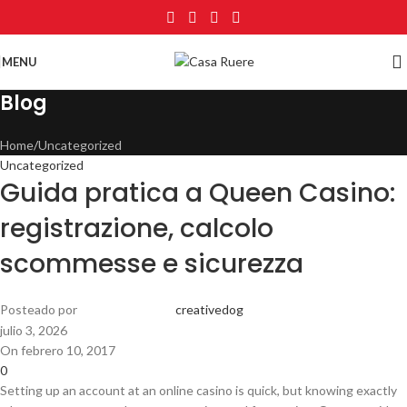
MENU
Blog
Home
Uncategorized
Uncategorized
Guida pratica a Queen Casino:
registrazione, calcolo
scommesse e sicurezza
Posteado por
creativedog
julio 3, 2026
On febrero 10, 2017
0
Setting up an account at an online casino is quick, but knowing exactly