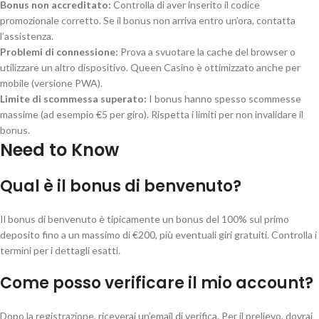
Bonus non accreditato:
Controlla di aver inserito il codice
promozionale corretto. Se il bonus non arriva entro un’ora, contatta
l’assistenza.
Problemi di connessione:
Prova a svuotare la cache del browser o
utilizzare un altro dispositivo. Queen Casino è ottimizzato anche per
mobile (versione PWA).
Limite di scommessa superato:
I bonus hanno spesso scommesse
massime (ad esempio €5 per giro). Rispetta i limiti per non invalidare il
bonus.
Need to Know
Qual è il bonus di benvenuto?
Il bonus di benvenuto è tipicamente un bonus del 100% sul primo
deposito fino a un massimo di €200, più eventuali giri gratuiti. Controlla i
termini per i dettagli esatti.
Come posso verificare il mio account?
Dopo la registrazione, riceverai un’email di verifica. Per il prelievo, dovrai