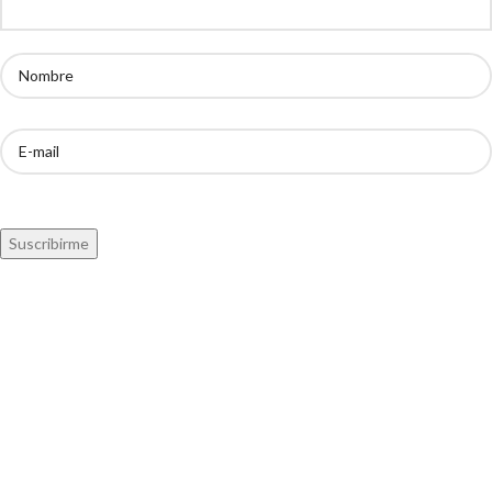
Por favor, deja este campo vacío.