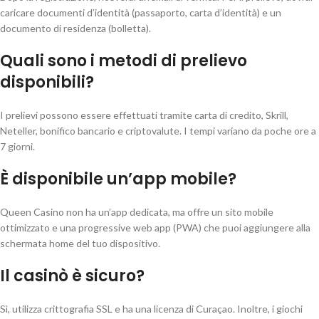
caricare documenti d’identità (passaporto, carta d’identità) e un
documento di residenza (bolletta).
Quali sono i metodi di prelievo
disponibili?
I prelievi possono essere effettuati tramite carta di credito, Skrill,
Neteller, bonifico bancario e criptovalute. I tempi variano da poche ore a
7 giorni.
È disponibile un’app mobile?
Queen Casino non ha un’app dedicata, ma offre un sito mobile
ottimizzato e una progressive web app (PWA) che puoi aggiungere alla
schermata home del tuo dispositivo.
Il casinò è sicuro?
Sì, utilizza crittografia SSL e ha una licenza di Curaçao. Inoltre, i giochi