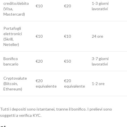
credito/debito
1-3 giorni
€10
€20
(Visa,
lavorativi
Mastercard)
Portafogli
elettronici
€10
€10
24 ore
(Skrill,
Neteller)
Bonifico
3-7 giorni
€20
€50
bancario
lavorativi
Cryptovalute
€20
€20
(Bitcoin,
1-2 ore
equivalente
equivalente
Ethereum)
Tutti i depositi sono istantanei, tranne il bonifico. I prelievi sono
soggetti a verifica KYC.