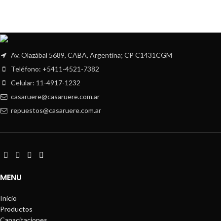
Av. Olazábal 5689, CABA, Argentina; CP C1431CGM
Teléfono: +5411-4521-7382
Celular: 11-4917-1232
casaruere@casaruere.com.ar
repuestos@casaruere.com.ar
MENU
Inicio
Productos
Capacitaciones