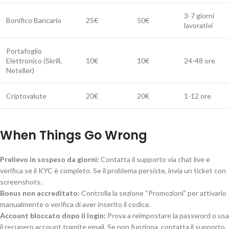
3-7 giorni
Bonifico Bancario
25€
50€
lavorativi
Portafoglio
Elettronico (Skrill,
10€
10€
24-48 ore
Neteller)
Criptovalute
20€
20€
1-12 ore
When Things Go Wrong
Prelievo in sospeso da giorni:
Contatta il supporto via chat live e
verifica se il KYC è completo. Se il problema persiste, invia un ticket con
screenshots.
Bonus non accreditato:
Controlla la sezione “Promozioni” per attivarlo
manualmente o verifica di aver inserito il codice.
Account bloccato dopo il login:
Prova a reimpostare la password o usa
il recupero account tramite email. Se non funziona, contatta il supporto.