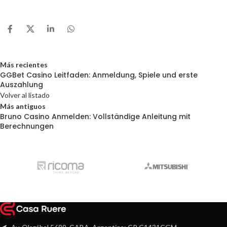
Más recientes
GGBet Casino Leitfaden: Anmeldung, Spiele und erste
Auszahlung
Volver al listado
Más antiguos
Bruno Casino Anmelden: Vollständige Anleitung mit
Berechnungen