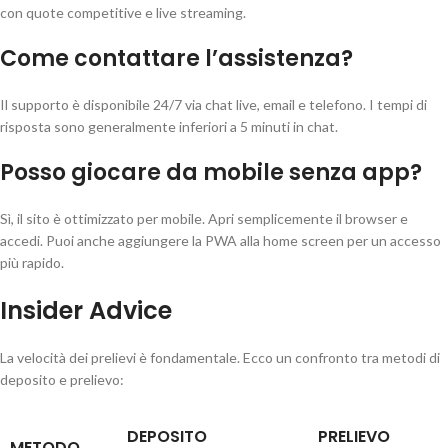
con quote competitive e live streaming.
Come contattare l’assistenza?
Il supporto è disponibile 24/7 via chat live, email e telefono. I tempi di
risposta sono generalmente inferiori a 5 minuti in chat.
Posso giocare da mobile senza app?
Sì, il sito è ottimizzato per mobile. Apri semplicemente il browser e
accedi. Puoi anche aggiungere la PWA alla home screen per un accesso
più rapido.
Insider Advice
La velocità dei prelievi è fondamentale. Ecco un confronto tra metodi di
deposito e prelievo:
DEPOSITO
PRELIEVO
METODO