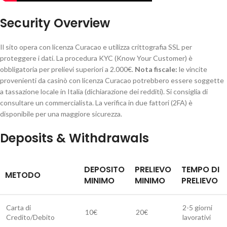
Security Overview
Il sito opera con licenza Curacao e utilizza crittografia SSL per
proteggere i dati. La procedura KYC (Know Your Customer) è
obbligatoria per prelievi superiori a 2.000€.
Nota fiscale:
le vincite
provenienti da casinò con licenza Curacao potrebbero essere soggette
a tassazione locale in Italia (dichiarazione dei redditi). Si consiglia di
consultare un commercialista. La verifica in due fattori (2FA) è
disponibile per una maggiore sicurezza.
Deposits & Withdrawals
DEPOSITO
PRELIEVO
TEMPO DI
METODO
MINIMO
MINIMO
PRELIEVO
Carta di
2-5 giorni
10€
20€
Credito/Debito
lavorativi