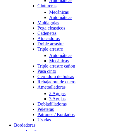
Automáticas
Cintureras
Mecánicas
Automáticas
Multiagujas
Pega eleasticos
Cadenetas
Atracadoras
Doble arrastre
Triple arrastre
Automáticas
Mecánicas
Triple arrastre cañon
Pasa cinto
Cerradora de bolsas
Rebajadora de cuero
Ametralladoras
2 Agujas
3 Agujas
Dobladilladoras
Peleteras
Patrones / Bordados
Usadas
Bordadoras