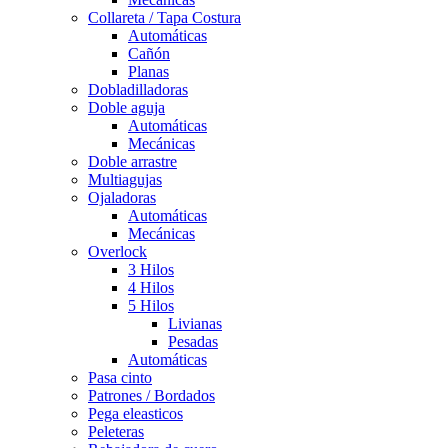
Collareta / Tapa Costura
Automáticas
Cañón
Planas
Dobladilladoras
Doble aguja
Automáticas
Mecánicas
Doble arrastre
Multiagujas
Ojaladoras
Automáticas
Mecánicas
Overlock
3 Hilos
4 Hilos
5 Hilos
Livianas
Pesadas
Automáticas
Pasa cinto
Patrones / Bordados
Pega eleasticos
Peleteras