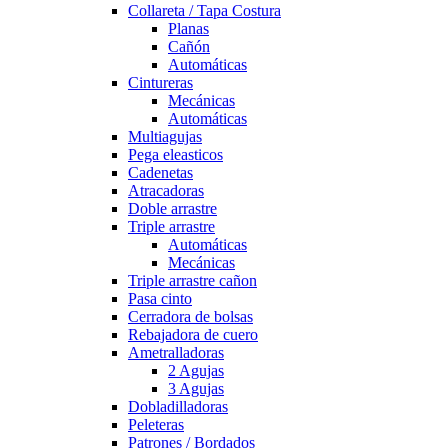
Collareta / Tapa Costura
Planas
Cañón
Automáticas
Cintureras
Mecánicas
Automáticas
Multiagujas
Pega eleasticos
Cadenetas
Atracadoras
Doble arrastre
Triple arrastre
Automáticas
Mecánicas
Triple arrastre cañon
Pasa cinto
Cerradora de bolsas
Rebajadora de cuero
Ametralladoras
2 Agujas
3 Agujas
Dobladilladoras
Peleteras
Patrones / Bordados