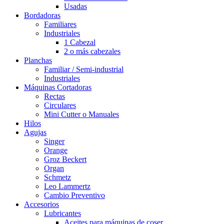
Usadas
Bordadoras
Familiares
Industriales
1 Cabezal
2 o más cabezales
Planchas
Familiar / Semi-industrial
Industriales
Máquinas Cortadoras
Rectas
Circulares
Mini Cutter o Manuales
Hilos
Agujas
Singer
Orange
Groz Beckert
Organ
Schmetz
Leo Lammertz
Cambio Preventivo
Accesorios
Lubricantes
Aceites para máquinas de coser