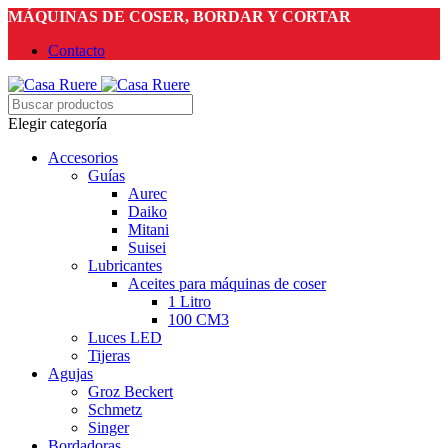
MÁQUINAS DE COSER, BORDAR Y CORTAR
Contacto
Elegir categoría
Accesorios
Guías
Aurec
Daiko
Mitani
Suisei
Lubricantes
Aceites para máquinas de coser
1 Litro
100 CM3
Luces LED
Tijeras
Agujas
Groz Beckert
Schmetz
Singer
Bordadoras