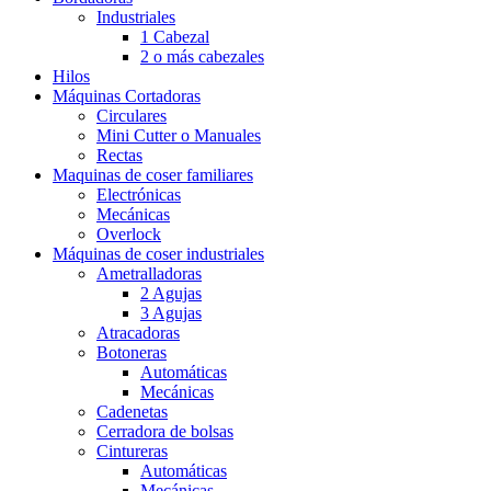
Industriales
1 Cabezal
2 o más cabezales
Hilos
Máquinas Cortadoras
Circulares
Mini Cutter o Manuales
Rectas
Maquinas de coser familiares
Electrónicas
Mecánicas
Overlock
Máquinas de coser industriales
Ametralladoras
2 Agujas
3 Agujas
Atracadoras
Botoneras
Automáticas
Mecánicas
Cadenetas
Cerradora de bolsas
Cintureras
Automáticas
Mecánicas