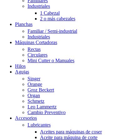
Familiares
Industriales
1 Cabezal
2 o más cabezales
Planchas
Familiar / Semi-industrial
Industriales
Máquinas Cortadoras
Rectas
Circulares
Mini Cutter o Manuales
Hilos
Agujas
Singer
Orange
Groz Beckert
Organ
Schmetz
Leo Lammertz
Cambio Preventivo
Accesorios
Lubricantes
Aceites para máquinas de coser
Aceite para máquina de corte