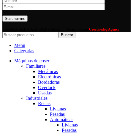
Por favor, deja este campo vacío.
CASA RUERE S.A.
2020 - Diseño y Desarrollo por
Creativedog Agency
Buscar
Menu
Categorías
Máquinas de coser
Familiares
Mecánicas
Electrónicas
Bordadoras
Overlock
Usadas
Industriales
Rectas
Livianas
Pesadas
Automáticas
Livianas
Pesadas