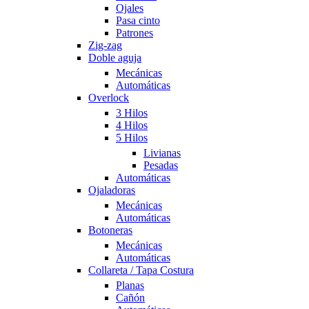
Ojales
Pasa cinto
Patrones
Zig-zag
Doble aguja
Mecánicas
Automáticas
Overlock
3 Hilos
4 Hilos
5 Hilos
Livianas
Pesadas
Automáticas
Ojaladoras
Mecánicas
Automáticas
Botoneras
Mecánicas
Automáticas
Collareta / Tapa Costura
Planas
Cañón