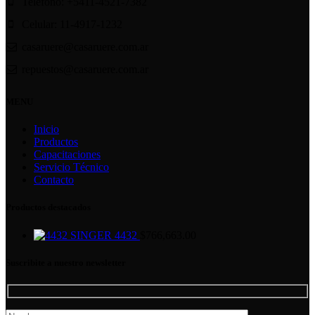
Teléfono: +5411-4521-7382
Celular: 11-4917-1232
casaruere@casaruere.com.ar
repuestos@casaruere.com.ar
MENU
Inicio
Productos
Capacitaciones
Servicio Técnico
Contacto
Productos destacados
SINGER 4432
$
766,663.00
Suscribite a nuestro newsletter