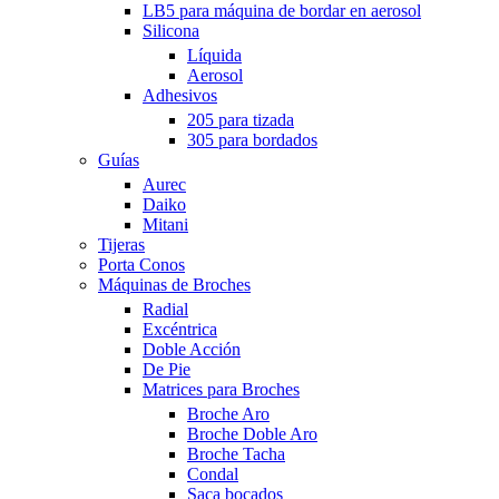
LB5 para máquina de bordar en aerosol
Silicona
Líquida
Aerosol
Adhesivos
205 para tizada
305 para bordados
Guías
Aurec
Daiko
Mitani
Tijeras
Porta Conos
Máquinas de Broches
Radial
Excéntrica
Doble Acción
De Pie
Matrices para Broches
Broche Aro
Broche Doble Aro
Broche Tacha
Condal
Saca bocados