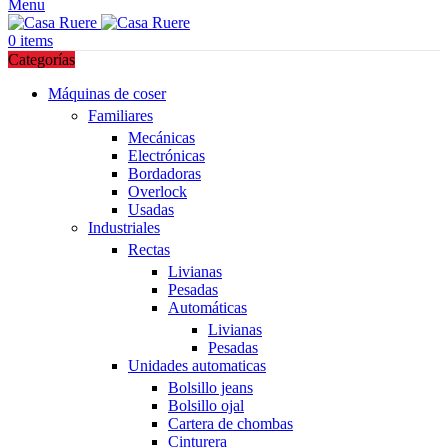
Menu
0
items
Categorías
Máquinas de coser
Familiares
Mecánicas
Electrónicas
Bordadoras
Overlock
Usadas
Industriales
Rectas
Livianas
Pesadas
Automáticas
Livianas
Pesadas
Unidades automaticas
Bolsillo jeans
Bolsillo ojal
Cartera de chombas
Cinturera