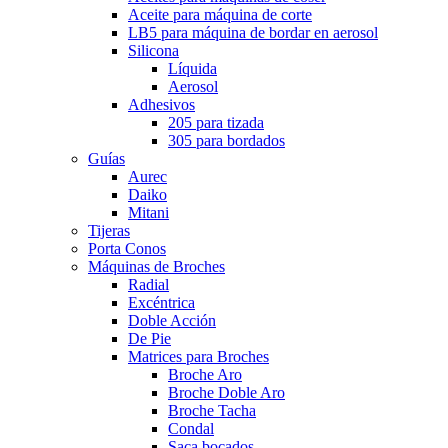
Aceite para máquina de corte
LB5 para máquina de bordar en aerosol
Silicona
Líquida
Aerosol
Adhesivos
205 para tizada
305 para bordados
Guías
Aurec
Daiko
Mitani
Tijeras
Porta Conos
Máquinas de Broches
Radial
Excéntrica
Doble Acción
De Pie
Matrices para Broches
Broche Aro
Broche Doble Aro
Broche Tacha
Condal
Saca bocados