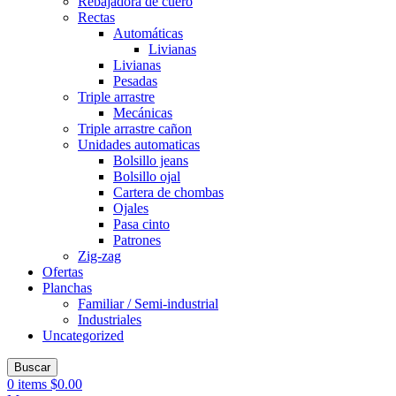
Rebajadora de cuero
Rectas
Automáticas
Livianas
Livianas
Pesadas
Triple arrastre
Mecánicas
Triple arrastre cañon
Unidades automaticas
Bolsillo jeans
Bolsillo ojal
Cartera de chombas
Ojales
Pasa cinto
Patrones
Zig-zag
Ofertas
Planchas
Familiar / Semi-industrial
Industriales
Uncategorized
Buscar
0
items
$
0.00