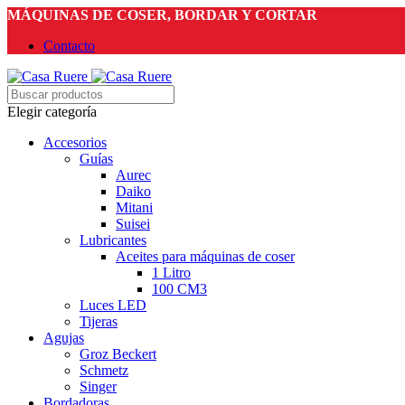
MÁQUINAS DE COSER, BORDAR Y CORTAR
Contacto
Elegir categoría
Accesorios
Guías
Aurec
Daiko
Mitani
Suisei
Lubricantes
Aceites para máquinas de coser
1 Litro
100 CM3
Luces LED
Tijeras
Agujas
Groz Beckert
Schmetz
Singer
Bordadoras