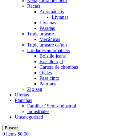
Rebajadora de cuero
Rectas
Automáticas
Livianas
Livianas
Pesadas
Triple arrastre
Mecánicas
Triple arrastre cañon
Unidades automaticas
Bolsillo jeans
Bolsillo ojal
Cartera de chombas
Ojales
Pasa cinto
Patrones
Zig-zag
Ofertas
Planchas
Familiar / Semi-industrial
Industriales
Uncategorized
Buscar
0
items
$
0.00