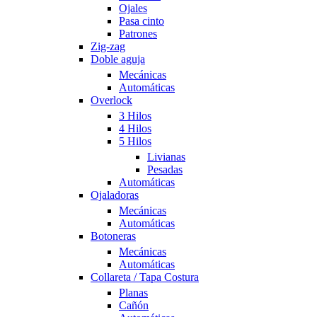
Ojales
Pasa cinto
Patrones
Zig-zag
Doble aguja
Mecánicas
Automáticas
Overlock
3 Hilos
4 Hilos
5 Hilos
Livianas
Pesadas
Automáticas
Ojaladoras
Mecánicas
Automáticas
Botoneras
Mecánicas
Automáticas
Collareta / Tapa Costura
Planas
Cañón