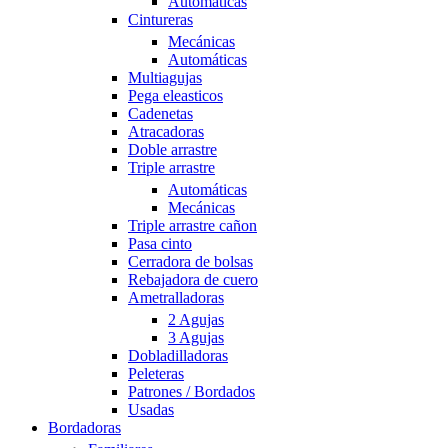
Automáticas
Cintureras
Mecánicas
Automáticas
Multiagujas
Pega eleasticos
Cadenetas
Atracadoras
Doble arrastre
Triple arrastre
Automáticas
Mecánicas
Triple arrastre cañon
Pasa cinto
Cerradora de bolsas
Rebajadora de cuero
Ametralladoras
2 Agujas
3 Agujas
Dobladilladoras
Peleteras
Patrones / Bordados
Usadas
Bordadoras