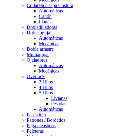
Collareta / Tapa Costura
Automáticas
Cañón
Planas
Dobladilladoras
Doble aguja
Automáticas
Mecánicas
Doble arrastre
Multiagujas
Ojaladoras
Automáticas
Mecánicas
Overlock
3 Hilos
4 Hilos
5 Hilos
Livianas
Pesadas
Automáticas
Pasa cinto
Patrones / Bordados
Pega eleasticos
Peleteras