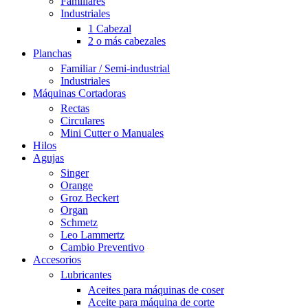
Familiares
Industriales
1 Cabezal
2 o más cabezales
Planchas
Familiar / Semi-industrial
Industriales
Máquinas Cortadoras
Rectas
Circulares
Mini Cutter o Manuales
Hilos
Agujas
Singer
Orange
Groz Beckert
Organ
Schmetz
Leo Lammertz
Cambio Preventivo
Accesorios
Lubricantes
Aceites para máquinas de coser
Aceite para máquina de corte