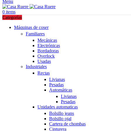
Menu
0
items
Categorías
Máquinas de coser
Familiares
Mecánicas
Electrónicas
Bordadoras
Overlock
Usadas
Industriales
Rectas
Livianas
Pesadas
Automáticas
Livianas
Pesadas
Unidades automaticas
Bolsillo jeans
Bolsillo ojal
Cartera de chombas
Cinturera