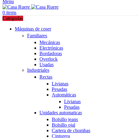
Menu
0
items
Categorías
Máquinas de coser
Familiares
Mecánicas
Electrónicas
Bordadoras
Overlock
Usadas
Industriales
Rectas
Livianas
Pesadas
Automáticas
Livianas
Pesadas
Unidades automaticas
Bolsillo jeans
Bolsillo ojal
Cartera de chombas
Cinturera