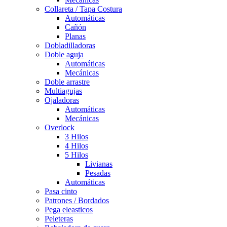
Collareta / Tapa Costura
Automáticas
Cañón
Planas
Dobladilladoras
Doble aguja
Automáticas
Mecánicas
Doble arrastre
Multiagujas
Ojaladoras
Automáticas
Mecánicas
Overlock
3 Hilos
4 Hilos
5 Hilos
Livianas
Pesadas
Automáticas
Pasa cinto
Patrones / Bordados
Pega eleasticos
Peleteras