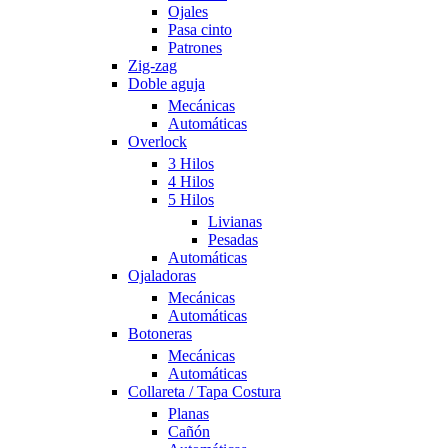
Ojales
Pasa cinto
Patrones
Zig-zag
Doble aguja
Mecánicas
Automáticas
Overlock
3 Hilos
4 Hilos
5 Hilos
Livianas
Pesadas
Automáticas
Ojaladoras
Mecánicas
Automáticas
Botoneras
Mecánicas
Automáticas
Collareta / Tapa Costura
Planas
Cañón