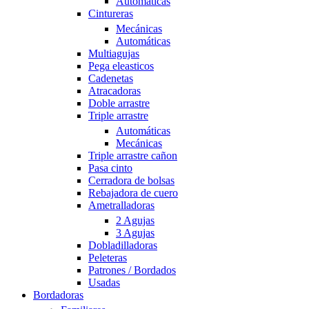
Automáticas
Cintureras
Mecánicas
Automáticas
Multiagujas
Pega eleasticos
Cadenetas
Atracadoras
Doble arrastre
Triple arrastre
Automáticas
Mecánicas
Triple arrastre cañon
Pasa cinto
Cerradora de bolsas
Rebajadora de cuero
Ametralladoras
2 Agujas
3 Agujas
Dobladilladoras
Peleteras
Patrones / Bordados
Usadas
Bordadoras