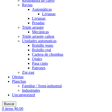
Rebajadora de cuero
Rectas
Automáticas
Livianas
Livianas
Pesadas
Triple arrastre
Mecánicas
Triple arrastre cañon
Unidades automaticas
Bolsillo jeans
Bolsillo ojal
Cartera de chombas
Ojales
Pasa cinto
Patrones
Zig-zag
Ofertas
Planchas
Familiar / Semi-industrial
Industriales
Uncategorized
Buscar
0
items
$
0.00