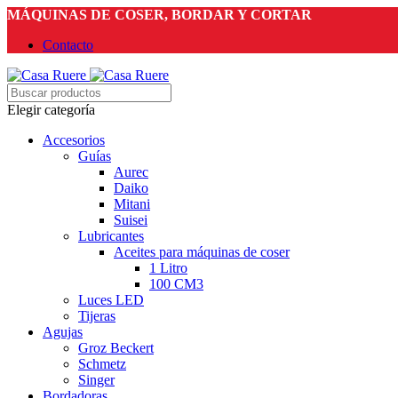
MÁQUINAS DE COSER, BORDAR Y CORTAR
Contacto
Elegir categoría
Accesorios
Guías
Aurec
Daiko
Mitani
Suisei
Lubricantes
Aceites para máquinas de coser
1 Litro
100 CM3
Luces LED
Tijeras
Agujas
Groz Beckert
Schmetz
Singer
Bordadoras