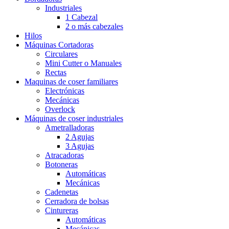
Industriales
1 Cabezal
2 o más cabezales
Hilos
Máquinas Cortadoras
Circulares
Mini Cutter o Manuales
Rectas
Maquinas de coser familiares
Electrónicas
Mecánicas
Overlock
Máquinas de coser industriales
Ametralladoras
2 Agujas
3 Agujas
Atracadoras
Botoneras
Automáticas
Mecánicas
Cadenetas
Cerradora de bolsas
Cintureras
Automáticas
Mecánicas