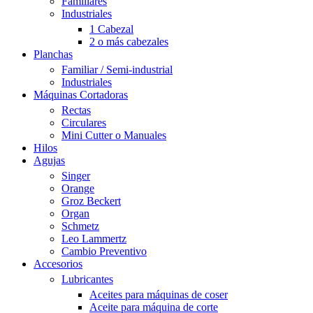
Familiares
Industriales
1 Cabezal
2 o más cabezales
Planchas
Familiar / Semi-industrial
Industriales
Máquinas Cortadoras
Rectas
Circulares
Mini Cutter o Manuales
Hilos
Agujas
Singer
Orange
Groz Beckert
Organ
Schmetz
Leo Lammertz
Cambio Preventivo
Accesorios
Lubricantes
Aceites para máquinas de coser
Aceite para máquina de corte