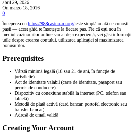
abril 29, 2026
On marzo 18, 2016
0
Începerea cu
https://888casino-ro.org/
este simplă odată ce cunoști
pașii — acest ghid te însoțește la fiecare pas. Fie că ești nou în
mediul cazinourilor online sau ai deja experiență, vei găsi informații
utile despre crearea contului, utilizarea aplicației și maximizarea
bonusurilor.
Prerequisites
Vârstă minimă legală (18 sau 21 de ani, în funcție de
jurisdicție)
Act de identitate valabil (carte de identitate, pașaport sau
permis de conducere)
Dispozitiv cu conexiune stabilă la internet (PC, telefon sau
tabletă)
Metodă de plată activă (card bancar, portofel electronic sau
transfer bancar)
Adresă de email validă
Creating Your Account