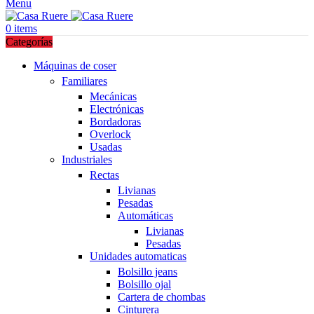
Menu
0
items
Categorías
Máquinas de coser
Familiares
Mecánicas
Electrónicas
Bordadoras
Overlock
Usadas
Industriales
Rectas
Livianas
Pesadas
Automáticas
Livianas
Pesadas
Unidades automaticas
Bolsillo jeans
Bolsillo ojal
Cartera de chombas
Cinturera