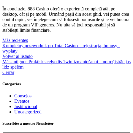
În concluzie, 888 Casino oferă o experiență completă atât pe
desktop, cât și pe mobil. Urmând pașii din acest ghid, vei putea crea
contul rapid, vei înțelege cum să folosești bonusurile și te vei bucura
de un program VIP generos. Nu uita să joci responsabil și să
stabilești limite financiare.
Más recientes
Kompletny przewodnik po Total Casino – rejestracja, bonusy i
wypłaty
Volver al listado
Más antiguos
Praktisks ceļvedis 1win izmantošanai – no reģistrācijas
līdz spēlēm
Cerrar
Categorías
Consejos
Eventos
Institucional
Uncategorized
Suscribite a nuestro Newsletter