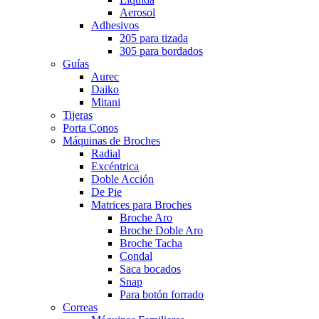
Aerosol
Adhesivos
205 para tizada
305 para bordados
Guías
Aurec
Daiko
Mitani
Tijeras
Porta Conos
Máquinas de Broches
Radial
Excéntrica
Doble Acción
De Pie
Matrices para Broches
Broche Aro
Broche Doble Aro
Broche Tacha
Condal
Saca bocados
Snap
Para botón forrado
Correas