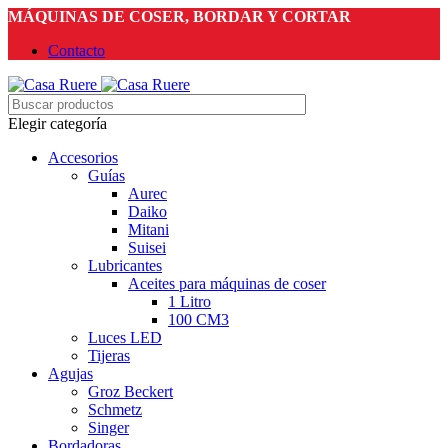
MÁQUINAS DE COSER, BORDAR Y CORTAR
Contacto
Elegir categoría
Accesorios
Guías
Aurec
Daiko
Mitani
Suisei
Lubricantes
Aceites para máquinas de coser
1 Litro
100 CM3
Luces LED
Tijeras
Agujas
Groz Beckert
Schmetz
Singer
Bordadoras