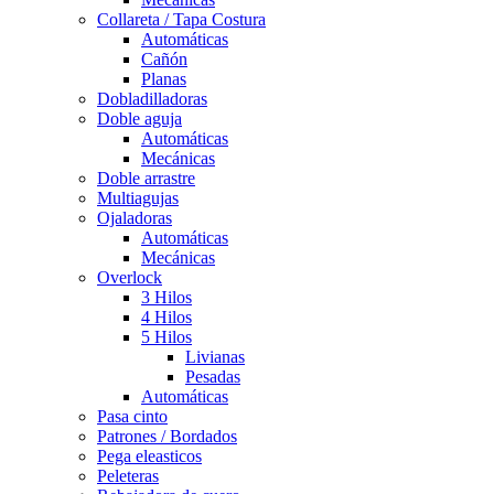
Collareta / Tapa Costura
Automáticas
Cañón
Planas
Dobladilladoras
Doble aguja
Automáticas
Mecánicas
Doble arrastre
Multiagujas
Ojaladoras
Automáticas
Mecánicas
Overlock
3 Hilos
4 Hilos
5 Hilos
Livianas
Pesadas
Automáticas
Pasa cinto
Patrones / Bordados
Pega eleasticos
Peleteras