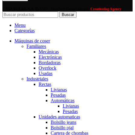
CASA RUERE S.A.
2020 - Diseño y Desarrollo por
Creativedog Agency
Buscar
Menu
Categorías
Máquinas de coser
Familiares
Mecánicas
Electrónicas
Bordadoras
Overlock
Usadas
Industriales
Rectas
Livianas
Pesadas
Automáticas
Livianas
Pesadas
Unidades automaticas
Bolsillo jeans
Bolsillo ojal
Cartera de chombas