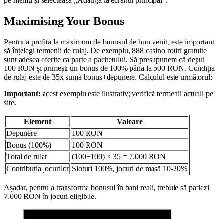
pe meniu și selectează „Adaugă la ecranul principal”.
Maximising Your Bonus
Pentru a profita la maximum de bonusul de bun venit, este important
să înțelegi termenii de rulaj. De exemplu, 888 casino rotiri gratuite
sunt adesea oferite ca parte a pachetului. Să presupunem că depui
100 RON și primești un bonus de 100% până la 500 RON. Condiția
de rulaj este de 35x suma bonus+depunere. Calculul este următorul:
Important:
acest exemplu este ilustrativ; verifică termenii actuali pe
site.
Element
Valoare
Depunere
100 RON
Bonus (100%)
100 RON
Total de rulat
(100+100) × 35 = 7.000 RON
Contribuția jocurilor
Sloturi 100%, jocuri de masă 10-20%
Așadar, pentru a transforma bonusul în bani reali, trebuie să pariezi
7.000 RON în jocuri eligibile.