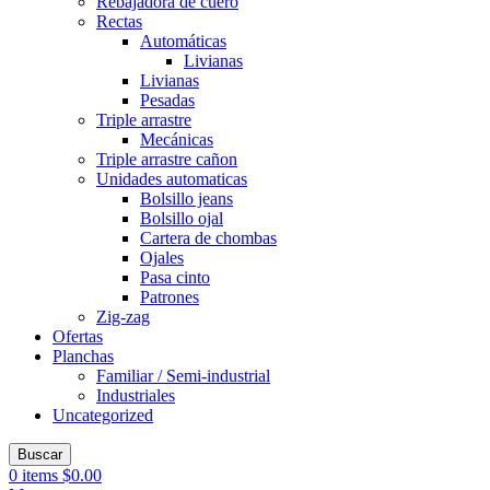
Rebajadora de cuero
Rectas
Automáticas
Livianas
Livianas
Pesadas
Triple arrastre
Mecánicas
Triple arrastre cañon
Unidades automaticas
Bolsillo jeans
Bolsillo ojal
Cartera de chombas
Ojales
Pasa cinto
Patrones
Zig-zag
Ofertas
Planchas
Familiar / Semi-industrial
Industriales
Uncategorized
Buscar
0
items
$
0.00