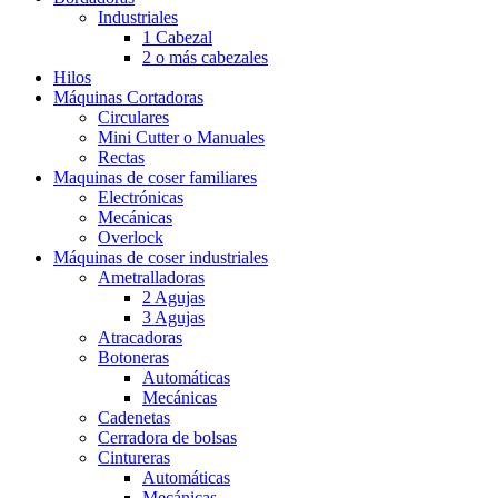
Industriales
1 Cabezal
2 o más cabezales
Hilos
Máquinas Cortadoras
Circulares
Mini Cutter o Manuales
Rectas
Maquinas de coser familiares
Electrónicas
Mecánicas
Overlock
Máquinas de coser industriales
Ametralladoras
2 Agujas
3 Agujas
Atracadoras
Botoneras
Automáticas
Mecánicas
Cadenetas
Cerradora de bolsas
Cintureras
Automáticas
Mecánicas