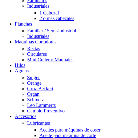
Familiares
Industriales
1 Cabezal
2 o más cabezales
Planchas
Familiar / Semi-industrial
Industriales
Máquinas Cortadoras
Rectas
Circulares
Mini Cutter o Manuales
Hilos
Agujas
Singer
Orange
Groz Beckert
Organ
Schmetz
Leo Lammertz
Cambio Preventivo
Accesorios
Lubricantes
Aceites para máquinas de coser
Aceite para máquina de corte