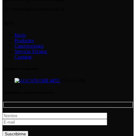
repuestos@casaruere.com.ar
MENU
Inicio
Productos
Capacitaciones
Servicio Técnico
Contacto
Productos destacados
SINGER 4432
$
766,663.00
Suscribite a nuestro newsletter
Por favor, deja este campo vacío.