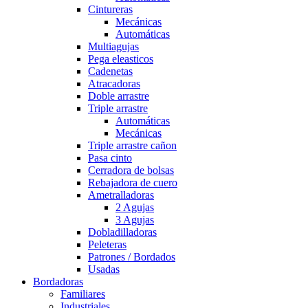
Cintureras
Mecánicas
Automáticas
Multiagujas
Pega eleasticos
Cadenetas
Atracadoras
Doble arrastre
Triple arrastre
Automáticas
Mecánicas
Triple arrastre cañon
Pasa cinto
Cerradora de bolsas
Rebajadora de cuero
Ametralladoras
2 Agujas
3 Agujas
Dobladilladoras
Peleteras
Patrones / Bordados
Usadas
Bordadoras
Familiares
Industriales