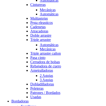
Automáticas
Cintureras
Mecánicas
Automáticas
Multiagujas
Pega eleasticos
Cadenetas
Atracadoras
Doble arrastre
Triple arrastre
Automáticas
Mecánicas
Triple arrastre cañon
Pasa cinto
Cerradora de bolsas
Rebajadora de cuero
Ametralladoras
2 Agujas
3 Agujas
Dobladilladoras
Peleteras
Patrones / Bordados
Usadas
Bordadoras