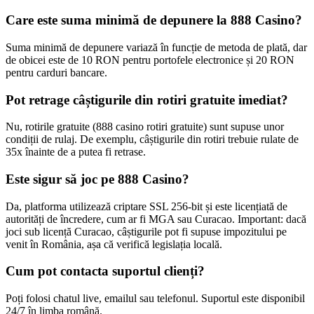
Care este suma minimă de depunere la 888 Casino?
Suma minimă de depunere variază în funcție de metoda de plată, dar
de obicei este de 10 RON pentru portofele electronice și 20 RON
pentru carduri bancare.
Pot retrage câștigurile din rotiri gratuite imediat?
Nu, rotirile gratuite (888 casino rotiri gratuite) sunt supuse unor
condiții de rulaj. De exemplu, câștigurile din rotiri trebuie rulate de
35x înainte de a putea fi retrase.
Este sigur să joc pe 888 Casino?
Da, platforma utilizează criptare SSL 256-bit și este licențiată de
autorități de încredere, cum ar fi MGA sau Curacao. Important: dacă
joci sub licență Curacao, câștigurile pot fi supuse impozitului pe
venit în România, așa că verifică legislația locală.
Cum pot contacta suportul clienți?
Poți folosi chatul live, emailul sau telefonul. Suportul este disponibil
24/7 în limba română.