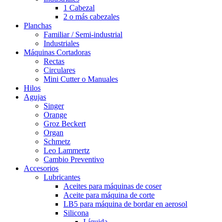
1 Cabezal
2 o más cabezales
Planchas
Familiar / Semi-industrial
Industriales
Máquinas Cortadoras
Rectas
Circulares
Mini Cutter o Manuales
Hilos
Agujas
Singer
Orange
Groz Beckert
Organ
Schmetz
Leo Lammertz
Cambio Preventivo
Accesorios
Lubricantes
Aceites para máquinas de coser
Aceite para máquina de corte
LB5 para máquina de bordar en aerosol
Silicona
Líquida