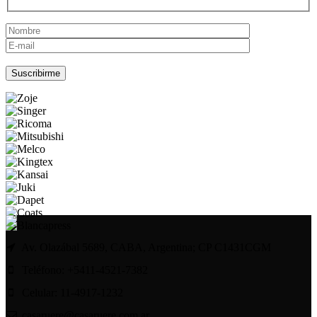
Por favor, deja este campo vacío.
Av. Olazábal 5689, CABA, Argentina; CP C1431CGM
Teléfono: +5411-4521-7382
Celular: 11-4917-1232
casaruere@casaruere.com.ar