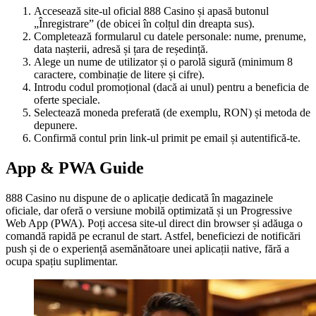
Accesează site-ul oficial 888 Casino și apasă butonul
„Înregistrare” (de obicei în colțul din dreapta sus).
Completează formularul cu datele personale: nume, prenume,
data nașterii, adresă și țara de reședință.
Alege un nume de utilizator și o parolă sigură (minimum 8
caractere, combinație de litere și cifre).
Introdu codul promoțional (dacă ai unul) pentru a beneficia de
oferte speciale.
Selectează moneda preferată (de exemplu, RON) și metoda de
depunere.
Confirmă contul prin link-ul primit pe email și autentifică-te.
App & PWA Guide
888 Casino nu dispune de o aplicație dedicată în magazinele
oficiale, dar oferă o versiune mobilă optimizată și un Progressive
Web App (PWA). Poți accesa site-ul direct din browser și adăuga o
comandă rapidă pe ecranul de start. Astfel, beneficiezi de notificări
push și de o experiență asemănătoare unei aplicații native, fără a
ocupa spațiu suplimentar.