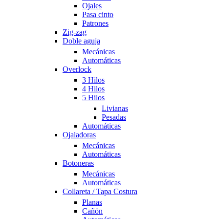
Ojales
Pasa cinto
Patrones
Zig-zag
Doble aguja
Mecánicas
Automáticas
Overlock
3 Hilos
4 Hilos
5 Hilos
Livianas
Pesadas
Automáticas
Ojaladoras
Mecánicas
Automáticas
Botoneras
Mecánicas
Automáticas
Collareta / Tapa Costura
Planas
Cañón