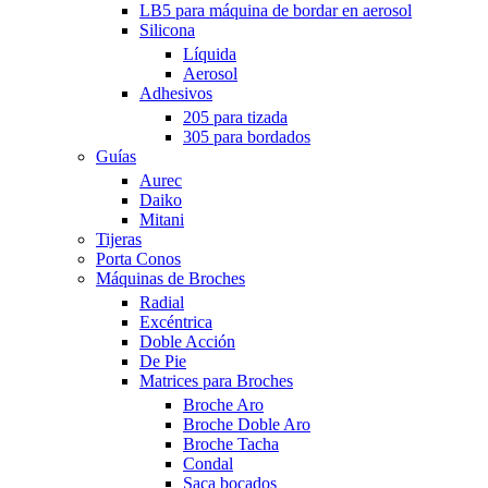
LB5 para máquina de bordar en aerosol
Silicona
Líquida
Aerosol
Adhesivos
205 para tizada
305 para bordados
Guías
Aurec
Daiko
Mitani
Tijeras
Porta Conos
Máquinas de Broches
Radial
Excéntrica
Doble Acción
De Pie
Matrices para Broches
Broche Aro
Broche Doble Aro
Broche Tacha
Condal
Saca bocados