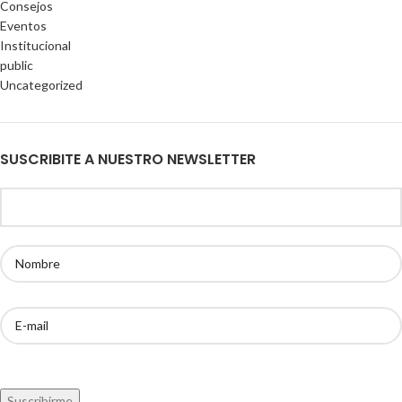
Consejos
Eventos
Institucional
public
Uncategorized
SUSCRIBITE A NUESTRO NEWSLETTER
Por favor, deja este campo vacío.