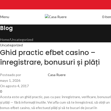
Menu
0
ite
Blog
Home
Uncategorized
Uncategorized
Ghid practic efbet casino –
înregistrare, bonusuri și plăți
Posteado por
Casa Ruere
mayo 1, 2026
On agosto 4, 2017
0
Acesta este un ghid practic, pas cu pas: înregistrare, verificare, bonusuri
și plăți — fără informații inutile. Vei afla cum să te înregistrezi, să obții un
bonus efbet casino, să efectuezi plăți și să te bucuri de jocuri în