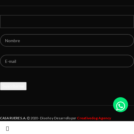
Por favor, deja este campo vacío.
Creativedog Agency
CASA RUERE S.A.
2020 - Diseño y Desarrollo por