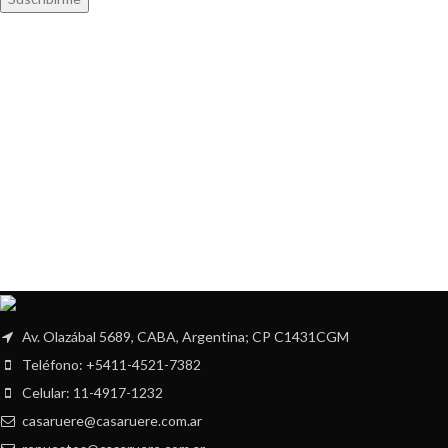
Av. Olazábal 5689, CABA, Argentina; CP C1431CGM
Teléfono: +5411-4521-7382
Celular: 11-4917-1232
casaruere@casaruere.com.ar