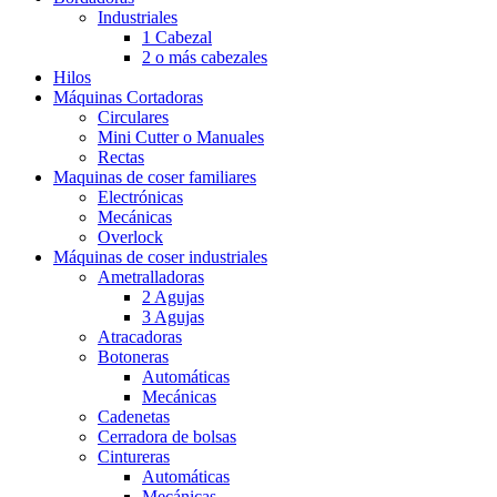
Industriales
1 Cabezal
2 o más cabezales
Hilos
Máquinas Cortadoras
Circulares
Mini Cutter o Manuales
Rectas
Maquinas de coser familiares
Electrónicas
Mecánicas
Overlock
Máquinas de coser industriales
Ametralladoras
2 Agujas
3 Agujas
Atracadoras
Botoneras
Automáticas
Mecánicas
Cadenetas
Cerradora de bolsas
Cintureras
Automáticas
Mecánicas