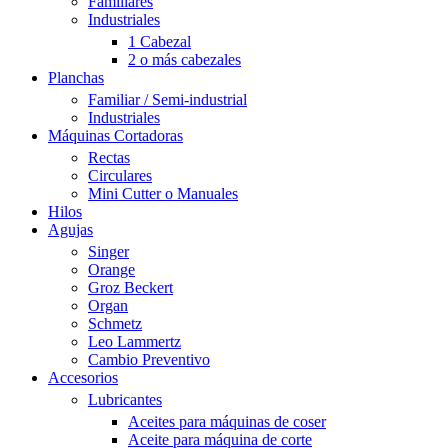
Familiares
Industriales
1 Cabezal
2 o más cabezales
Planchas
Familiar / Semi-industrial
Industriales
Máquinas Cortadoras
Rectas
Circulares
Mini Cutter o Manuales
Hilos
Agujas
Singer
Orange
Groz Beckert
Organ
Schmetz
Leo Lammertz
Cambio Preventivo
Accesorios
Lubricantes
Aceites para máquinas de coser
Aceite para máquina de corte