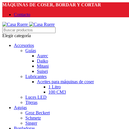
MÁQUINAS DE COSER, BORDAR Y CORTAR
Contacto
Elegir categoría
Accesorios
Guías
Aurec
Daiko
Mitani
Suisei
Lubricantes
Aceites para máquinas de coser
1 Litro
100 CM3
Luces LED
Tijeras
Agujas
Groz Beckert
Schmetz
Singer
Bordadoras