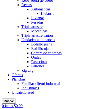
Rebajadora de cuero
Rectas
Automáticas
Livianas
Livianas
Pesadas
Triple arrastre
Mecánicas
Triple arrastre cañon
Unidades automaticas
Bolsillo jeans
Bolsillo ojal
Cartera de chombas
Ojales
Pasa cinto
Patrones
Zig-zag
Ofertas
Planchas
Familiar / Semi-industrial
Industriales
Uncategorized
Buscar
0
items
$
0.00