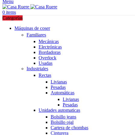
Menu
0
items
Categorías
Máquinas de coser
Familiares
Mecánicas
Electrónicas
Bordadoras
Overlock
Usadas
Industriales
Rectas
Livianas
Pesadas
Automáticas
Livianas
Pesadas
Unidades automaticas
Bolsillo jeans
Bolsillo ojal
Cartera de chombas
Cinturera