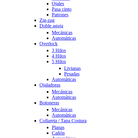
Ojales
Pasa cinto
Patrones
Zig-zag
Doble aguja
Mecánicas
Automáticas
Overlock
3 Hilos
4 Hilos
5 Hilos
Livianas
Pesadas
Automáticas
Ojaladoras
Mecánicas
Automáticas
Botoneras
Mecánicas
Automáticas
Collareta / Tapa Costura
Planas
Cañón