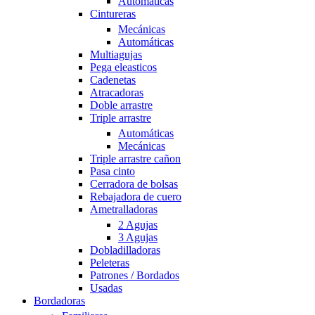
Automáticas
Cintureras
Mecánicas
Automáticas
Multiagujas
Pega eleasticos
Cadenetas
Atracadoras
Doble arrastre
Triple arrastre
Automáticas
Mecánicas
Triple arrastre cañon
Pasa cinto
Cerradora de bolsas
Rebajadora de cuero
Ametralladoras
2 Agujas
3 Agujas
Dobladilladoras
Peleteras
Patrones / Bordados
Usadas
Bordadoras