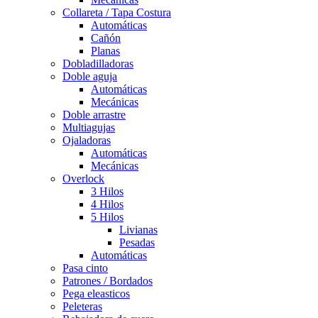
Collareta / Tapa Costura
Automáticas
Cañón
Planas
Dobladilladoras
Doble aguja
Automáticas
Mecánicas
Doble arrastre
Multiagujas
Ojaladoras
Automáticas
Mecánicas
Overlock
3 Hilos
4 Hilos
5 Hilos
Livianas
Pesadas
Automáticas
Pasa cinto
Patrones / Bordados
Pega eleasticos
Peleteras