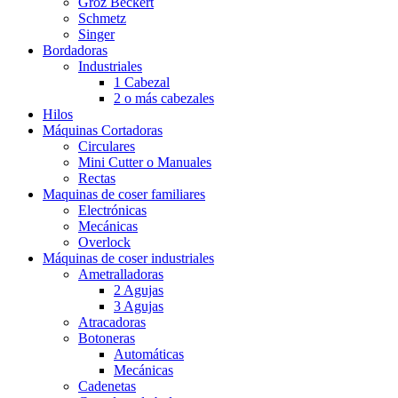
Groz Beckert
Schmetz
Singer
Bordadoras
Industriales
1 Cabezal
2 o más cabezales
Hilos
Máquinas Cortadoras
Circulares
Mini Cutter o Manuales
Rectas
Maquinas de coser familiares
Electrónicas
Mecánicas
Overlock
Máquinas de coser industriales
Ametralladoras
2 Agujas
3 Agujas
Atracadoras
Botoneras
Automáticas
Mecánicas
Cadenetas