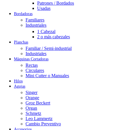
Patrones / Bordados
Usadas
Bordadoras
Familiares
Industriales
1 Cabezal
2 o más cabezales
Planchas
Familiar / Semi-industrial
Industriales
Máquinas Cortadoras
Rectas
Circulares
Mini Cutter o Manuales
Hilos
Agujas
Singer
Orange
Groz Beckert
Organ
Schmetz
Leo Lammertz
Cambio Preventivo
Accesorios