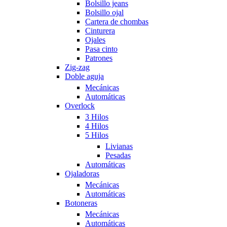
Bolsillo jeans
Bolsillo ojal
Cartera de chombas
Cinturera
Ojales
Pasa cinto
Patrones
Zig-zag
Doble aguja
Mecánicas
Automáticas
Overlock
3 Hilos
4 Hilos
5 Hilos
Livianas
Pesadas
Automáticas
Ojaladoras
Mecánicas
Automáticas
Botoneras
Mecánicas
Automáticas