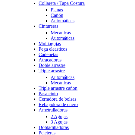
Collareta / Tapa Costura
Planas
Cañón
Automáticas
Cintureras
Mecánicas
Automáticas
Multiagujas
Pega eleasticos
Cadenetas
Atracadoras
Doble arrastre
Triple arrastre
Automáticas
Mecánicas
Triple arrastre cañon
Pasa cinto
Cerradora de bolsas
Rebajadora de cuero
Ametralladoras
2 Agujas
3 Agujas
Dobladilladoras
Peleteras