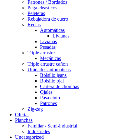
Patrones / Bordados
Pega eleasticos
Peleteras
Rebajadora de cuero
Rectas
Automáticas
Livianas
Livianas
Pesadas
Triple arrastre
Mecánicas
Triple arrastre cañon
Unidades automaticas
Bolsillo jeans
Bolsillo ojal
Cartera de chombas
Ojales
Pasa cinto
Patrones
Zig-zag
Ofertas
Planchas
Familiar / Semi-industrial
Industriales
Uncategorized