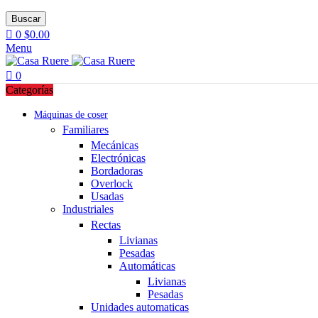
Buscar
0
$
0.00
Menu
0
Categorías
Máquinas de coser
Familiares
Mecánicas
Electrónicas
Bordadoras
Overlock
Usadas
Industriales
Rectas
Livianas
Pesadas
Automáticas
Livianas
Pesadas
Unidades automaticas