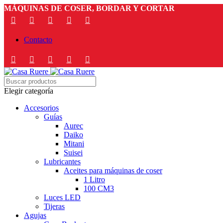
MÁQUINAS DE COSER, BORDAR Y CORTAR
Contacto
Elegir categoría
Accesorios
Guías
Aurec
Daiko
Mitani
Suisei
Lubricantes
Aceites para máquinas de coser
1 Litro
100 CM3
Luces LED
Tijeras
Agujas