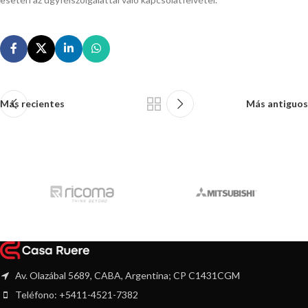
Más recientes
Más antiguos
Av. Olazábal 5689, CABA, Argentina; CP C1431CGM
Teléfono: +5411-4521-7382