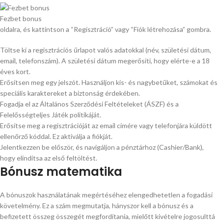
Fezbet bonus
oldalra, és kattintson a “Regisztráció” vagy “Fiók létrehozása” gombra.
Töltse ki a regisztrációs űrlapot valós adatokkal (név, születési dátum,
email, telefonszám). A születési dátum megerősíti, hogy elérte-e a 18
éves kort.
Erősítsen meg egy jelszót. Használjon kis- és nagybetűket, számokat és
speciális karaktereket a biztonság érdekében.
Fogadja el az Általános Szerződési Feltételeket (ÁSZF) és a
Felelősségteljes Játék politikáját.
Erősítse meg a regisztrációját az email címére vagy telefonjára küldött
ellenőrző kóddal. Ez aktiválja a fiókját.
Jelentkezzen be először, és navigáljon a pénztárhoz (Cashier/Bank),
hogy elindítsa az első feltöltést.
Bónusz matematika
A bónuszok használatának megértéséhez elengedhetetlen a fogadási
követelmény. Ez a szám megmutatja, hányszor kell a bónusz és a
befizetett összeg összegét megfordítania, mielőtt kivételre jogosulttá