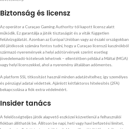
Biztonság és licensz
Az operátor a Curaçao Gaming Authority-tól kapott licensz alatt
működik. Ez garantálja a játék tisztaságát és a viták független
felülvizsgálatát. Azonban az Európai Unióban vagy az északi országokban
élő játékosok számára fontos tudni, hogy a Curaçao licenszű kaszinókból
származó nyeremények a helyi adótörvények szerint esetleg
jövedelemadó-kötelesek lehetnek – ellentétben például a Máltai (MGA)
vagy helyi licenszekkel, ahol a nyeremény általában adómentes.
A platform SSL titkosítást használ minden adatátvitelhez, így személyes
és pénzügyi adatai védettek. Ajánlott kétfaktoros hitelesítés (2FA)
bekapcsolása a fiók extra védelméért.
Insider tanács
A felelősségteljes játék alapvető eszközei közvetlenül a felhasználói
fiókban állíthatók be. Állítson be napi, heti vagy havi befizetési limitet,