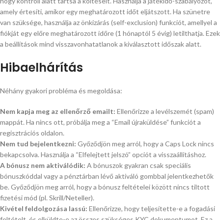
hogy kontroll alatt tartsa a költéseit. Használja a játékidő-szabályozót,
amely értesíti, amikor egy meghatározott időt eljátszott. Ha szünetre
van szüksége, használja az önkizárás (self-exclusion) funkciót, amellyel a
fiókját egy előre meghatározott időre (1 hónaptól 5 évig) letilthatja. Ezek
a beállítások mind visszavonhatatlanok a kiválasztott időszak alatt.
Hibaelhárítás
Néhány gyakori probléma és megoldása:
Nem kapja meg az ellenőrző emailt:
Ellenőrizze a levélszemét (spam)
mappát. Ha nincs ott, próbálja meg a “Email újraküldése” funkciót a
regisztrációs oldalon.
Nem tud bejelentkezni:
Győződjön meg arról, hogy a Caps Lock nincs
bekapcsolva. Használja a “Elfelejtett jelszó” opciót a visszaállításhoz.
A bónusz nem aktiválódik:
A bónuszok gyakran csak speciális
bónuszkóddal vagy a pénztárban lévő aktiváló gombbal jelentkezhetők
be. Győződjön meg arról, hogy a bónusz feltételei között nincs tiltott
fizetési mód (pl. Skrill/Neteller).
Kivétel feldolgozása lassú:
Ellenőrizze, hogy teljesítette-e a fogadási
feltételt, és elküldte-e az összes szükséges KYC dokumentumot. Ez a