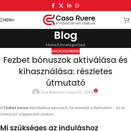
MENU
Blog
Home
Uncategorized
UNCATEGORIZED
Fezbet bónuszok aktiválása és
kihasználása: részletes
útmutató
0
Casa Ruere
On mayo 22, 2016
A
Fezbet bonus
kipróbálása egyszerű, ha ismerjük a lépéseket – ez az
útmutató végigvezeti ezeken.
Mi szükséges az induláshoz