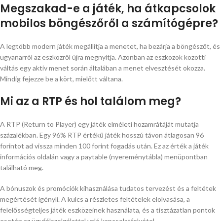
Megszakad-e a játék, ha átkapcsolok
mobilos böngészőről a számítógépre?
A legtöbb modern játék megállítja a menetet, ha bezárja a böngészőt, és
ugyanarról az eszközről újra megnyitja. Azonban az eszközök közötti
váltás egy aktív menet során általában a menet elvesztését okozza.
Mindig fejezze be a kört, mielőtt váltana.
Mi az a RTP és hol találom meg?
A RTP (Return to Player) egy játék elméleti hozamrátáját mutatja
százalékban. Egy 96% RTP értékű játék hosszú távon átlagosan 96
forintot ad vissza minden 100 forint fogadás után. Ez az érték a játék
információs oldalán vagy a paytable (nyereménytábla) menüpontban
található meg.
A bónuszok és promóciók kihasználása tudatos tervezést és a feltétek
megértését igényli. A kulcs a részletes feltételek elolvasása, a
felelősségteljes játék eszközeinek használata, és a tisztázatlan pontok
esetén az ügyfélszolgálattal való kapcsolatfelvétel.