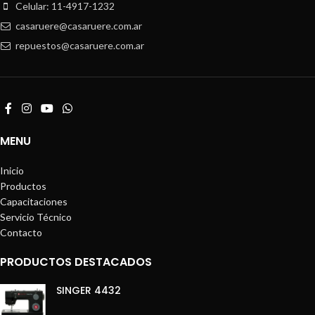
Celular: 11-4917-1232
casaruere@casaruere.com.ar
repuestos@casaruere.com.ar
MENU
Inicio
Productos
Capacitaciones
Servicio Técnico
Contacto
PRODUCTOS DESTACADOS
SINGER 4432