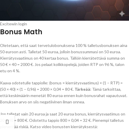
Excitewin login
Bonus Math
Oletetaan, että saat tervetulobonuksena 100 % talletusbonuksen aina
50 euroon asti. Talletat 50 euroa, jolloin bonussummasi on 50 euroa.
Kierrätysvaatimus on 40 kertaa bonus. Tällöin kierrätettävä summa on
50 € × 40 = 2000 €. Jos pelaat kolikkopelejä, joiden RTP on 96 %, talon
etu on 4 %.
Kaava odotetulle tappiolle: (bonus × kierrätysvaatimus) × (1 − RTP) =
(50 × 40) × (1 − 0,96) = 2000 × 0,04 = 80 €.
Tärkeää:
Tämä tarkoittaa,
että keskimäärin menetät 80 euroa ennen kuin bonusrahat vapautuvat.
Bonuksen arvo on siis negatiivinen ilman onnea.
Jos talletat vain 20 euroa ja saat 20 euroa bonus, kierrätysvaatimus on
20 × 40 = 800 €. Odotettu tappio 800 × 0,04 = 32 €. Pienempi talletus
pienentää riskiä. Katso video bonusten kierrätyksestä: