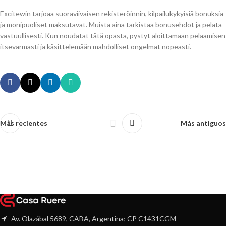
Excitewin tarjoaa suoraviivaisen rekisteröinnin, kilpailukykyisiä bonuksia
ja monipuoliset maksutavat. Muista aina tarkistaa bonusehdot ja pelata
vastuullisesti. Kun noudatat tätä opasta, pystyt aloittamaan pelaamisen
itsevarmasti ja käsittelemään mahdolliset ongelmat nopeasti.
Más recientes
Más antiguos
Av. Olazábal 5689, CABA, Argentina; CP C1431CGM