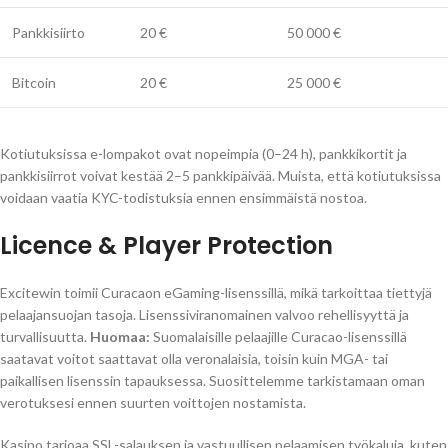
Pankkisiirto
20 €
50 000 €
Bitcoin
20 €
25 000 €
Kotiutuksissa e-lompakot ovat nopeimpia (0–24 h), pankkikortit ja
pankkisiirrot voivat kestää 2–5 pankkipäivää. Muista, että kotiutuksissa
voidaan vaatia KYC-todistuksia ennen ensimmäistä nostoa.
Licence & Player Protection
Excitewin toimii Curacaon eGaming-lisenssillä, mikä tarkoittaa tiettyjä
pelaajansuojan tasoja. Lisenssiviranomainen valvoo rehellisyyttä ja
turvallisuutta.
Huomaa:
Suomalaisille pelaajille Curacao-lisenssillä
saatavat voitot saattavat olla veronalaisia, toisin kuin MGA- tai
paikallisen lisenssin tapauksessa. Suosittelemme tarkistamaan oman
verotuksesi ennen suurten voittojen nostamista.
Kasino tarjoaa SSL-salauksen ja vastuullisen pelaamisen työkaluja, kuten