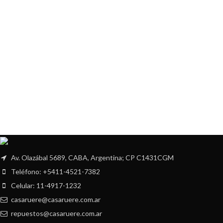
Av. Olazábal 5689, CABA, Argentina; CP C1431CGM
Teléfono: +5411-4521-7382
Celular: 11-4917-1232
casaruere@casaruere.com.ar
repuestos@casaruere.com.ar