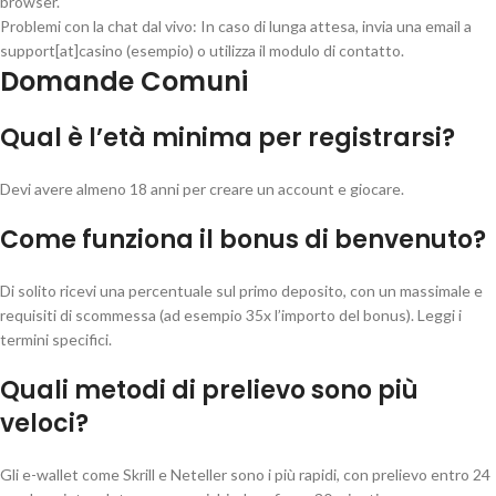
browser.
Problemi con la chat dal vivo: In caso di lunga attesa, invia una email a
support[at]casino (esempio) o utilizza il modulo di contatto.
Domande Comuni
Qual è l’età minima per registrarsi?
Devi avere almeno 18 anni per creare un account e giocare.
Come funziona il bonus di benvenuto?
Di solito ricevi una percentuale sul primo deposito, con un massimale e
requisiti di scommessa (ad esempio 35x l’importo del bonus). Leggi i
termini specifici.
Quali metodi di prelievo sono più
veloci?
Gli e-wallet come Skrill e Neteller sono i più rapidi, con prelievo entro 24