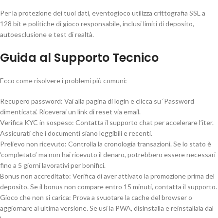
Per la protezione dei tuoi dati, eventogioco utilizza crittografia SSL a
128 bit e politiche di gioco responsabile, inclusi limiti di deposito,
autoesclusione e test di realtà.
Guida al Supporto Tecnico
Ecco come risolvere i problemi più comuni:
Recupero password: Vai alla pagina di login e clicca su ‘Password
dimenticata’. Riceverai un link di reset via email.
Verifica KYC in sospeso: Contatta il supporto chat per accelerare l’iter.
Assicurati che i documenti siano leggibili e recenti.
Prelievo non ricevuto: Controlla la cronologia transazioni. Se lo stato è
‘completato’ ma non hai ricevuto il denaro, potrebbero essere necessari
fino a 5 giorni lavorativi per bonifici.
Bonus non accreditato: Verifica di aver attivato la promozione prima del
deposito. Se il bonus non compare entro 15 minuti, contatta il supporto.
Gioco che non si carica: Prova a svuotare la cache del browser o
aggiornare al ultima versione. Se usi la PWA, disinstalla e reinstallala dal