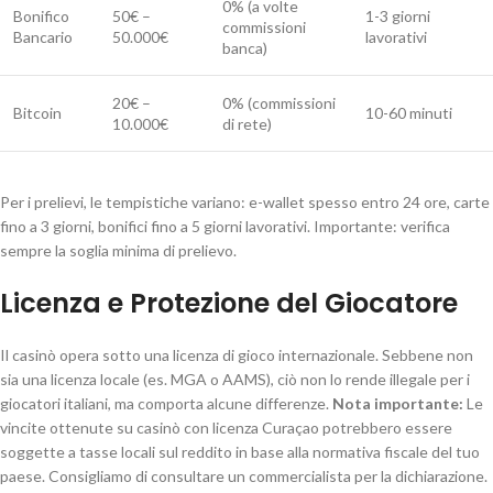
0% (a volte
Bonifico
50€ –
1-3 giorni
commissioni
Bancario
50.000€
lavorativi
banca)
20€ –
0% (commissioni
Bitcoin
10-60 minuti
10.000€
di rete)
Per i prelievi, le tempistiche variano: e-wallet spesso entro 24 ore, carte
fino a 3 giorni, bonifici fino a 5 giorni lavorativi. Importante: verifica
sempre la soglia minima di prelievo.
Licenza e Protezione del Giocatore
Il casinò opera sotto una licenza di gioco internazionale. Sebbene non
sia una licenza locale (es. MGA o AAMS), ciò non lo rende illegale per i
giocatori italiani, ma comporta alcune differenze.
Nota importante:
Le
vincite ottenute su casinò con licenza Curaçao potrebbero essere
soggette a tasse locali sul reddito in base alla normativa fiscale del tuo
paese. Consigliamo di consultare un commercialista per la dichiarazione.