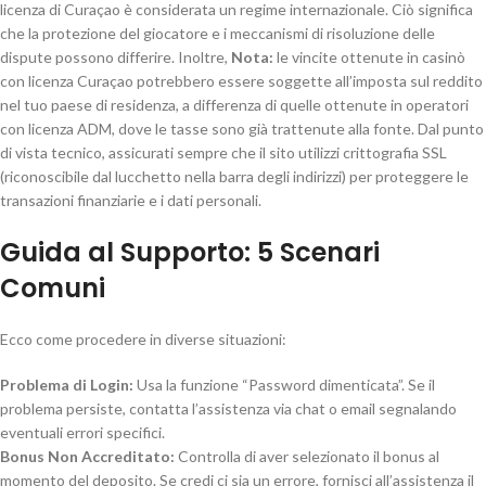
licenza di Curaçao è considerata un regime internazionale. Ciò significa
che la protezione del giocatore e i meccanismi di risoluzione delle
dispute possono differire. Inoltre,
Nota:
le vincite ottenute in casinò
con licenza Curaçao potrebbero essere soggette all’imposta sul reddito
nel tuo paese di residenza, a differenza di quelle ottenute in operatori
con licenza ADM, dove le tasse sono già trattenute alla fonte. Dal punto
di vista tecnico, assicurati sempre che il sito utilizzi crittografia SSL
(riconoscibile dal lucchetto nella barra degli indirizzi) per proteggere le
transazioni finanziarie e i dati personali.
Guida al Supporto: 5 Scenari
Comuni
Ecco come procedere in diverse situazioni:
Problema di Login:
Usa la funzione “Password dimenticata”. Se il
problema persiste, contatta l’assistenza via chat o email segnalando
eventuali errori specifici.
Bonus Non Accreditato:
Controlla di aver selezionato il bonus al
momento del deposito. Se credi ci sia un errore, fornisci all’assistenza il