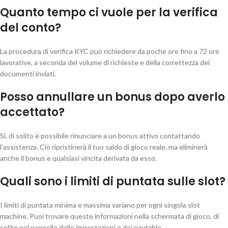
Quanto tempo ci vuole per la verifica
del conto?
La procedura di verifica KYC può richiedere da poche ore fino a 72 ore
lavorative, a seconda del volume di richieste e della correttezza dei
documenti inviati.
Posso annullare un bonus dopo averlo
accettato?
Sì, di solito è possibile rinunciare a un bonus attivo contattando
l’assistenza. Ciò ripristinerà il tuo saldo di gioco reale, ma eliminerà
anche il bonus e qualsiasi vincita derivata da esso.
Quali sono i limiti di puntata sulle slot?
I limiti di puntata minima e massima variano per ogni singola slot
machine. Puoi trovare queste informazioni nella schermata di gioco, di
solito nel pannello delle impostazioni o dei paytable.