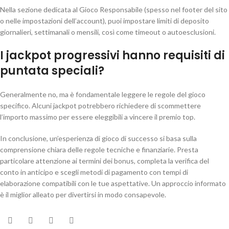
Nella sezione dedicata al Gioco Responsabile (spesso nel footer del sito
o nelle impostazioni dell’account), puoi impostare limiti di deposito
giornalieri, settimanali o mensili, così come timeout o autoesclusioni.
I jackpot progressivi hanno requisiti di
puntata speciali?
Generalmente no, ma è fondamentale leggere le regole del gioco
specifico. Alcuni jackpot potrebbero richiedere di scommettere
l’importo massimo per essere eleggibili a vincere il premio top.
In conclusione, un’esperienza di gioco di successo si basa sulla
comprensione chiara delle regole tecniche e finanziarie. Presta
particolare attenzione ai termini dei bonus, completa la verifica del
conto in anticipo e scegli metodi di pagamento con tempi di
elaborazione compatibili con le tue aspettative. Un approccio informato
è il miglior alleato per divertirsi in modo consapevole.