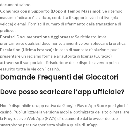
documentazione.
Comunica con il Supporto (Dopo il Tempo Massimo):
Se il tempo
massimo indicato è scaduto, contatta il supporto via chat live (più
veloce) o email. Fornisci il numero di riferimento della transazione di
prelievo.
Fornisci Documentazione Aggiornata:
Se richiesto, invia
prontamente qualsiasi documento aggiuntivo per sbloccare la pratica.
Escalation (Ultima Istanza):
In caso di mancata risoluzione, puoi
presentare un reclamo formale all’autorità di licenza (Curaçao)
attraverso il suo portale di risoluzione delle dispute, avendo prima
esaurito tutte le vie con il casinò.
Domande Frequenti dei Giocatori
Dove posso scaricare l’app ufficiale?
Non è disponibile un’app nativa da Google Play o App Store per i giochi
casinò. Puoi utilizzare la versione mobile-optimizzata del sito o installare
la Progressive Web App (PWA) direttamente dal browser del tuo
smartphone per un’esperienza simile a quella di un’app.