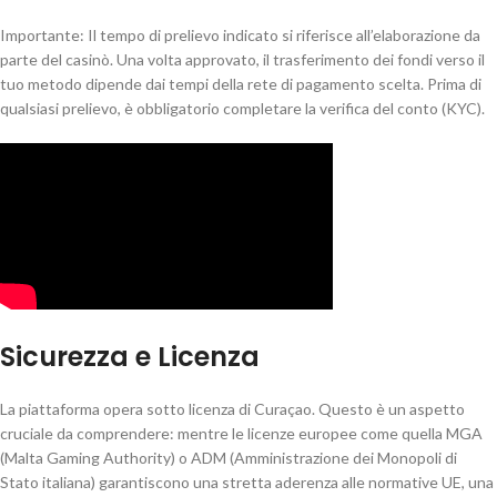
Importante: Il tempo di prelievo indicato si riferisce all’elaborazione da
parte del casinò. Una volta approvato, il trasferimento dei fondi verso il
tuo metodo dipende dai tempi della rete di pagamento scelta. Prima di
qualsiasi prelievo, è obbligatorio completare la verifica del conto (KYC).
Sicurezza e Licenza
La piattaforma opera sotto licenza di Curaçao. Questo è un aspetto
cruciale da comprendere: mentre le licenze europee come quella MGA
(Malta Gaming Authority) o ADM (Amministrazione dei Monopoli di
Stato italiana) garantiscono una stretta aderenza alle normative UE, una