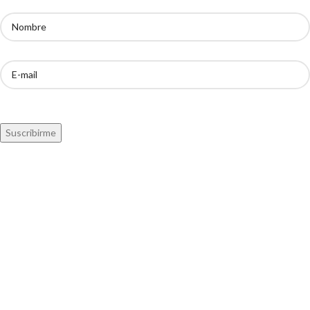
Por favor, deja este campo vacío.