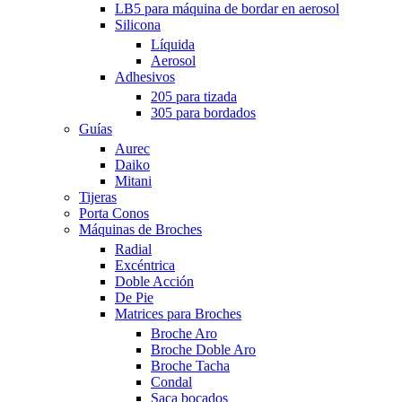
LB5 para máquina de bordar en aerosol
Silicona
Líquida
Aerosol
Adhesivos
205 para tizada
305 para bordados
Guías
Aurec
Daiko
Mitani
Tijeras
Porta Conos
Máquinas de Broches
Radial
Excéntrica
Doble Acción
De Pie
Matrices para Broches
Broche Aro
Broche Doble Aro
Broche Tacha
Condal
Saca bocados