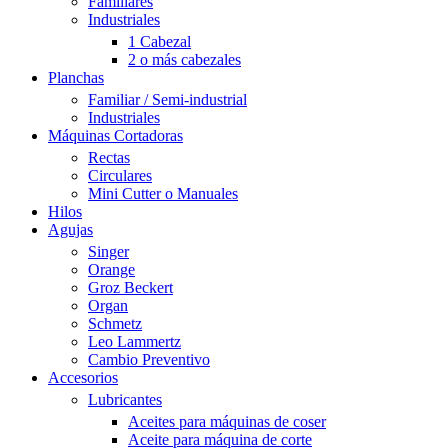
Familiares
Industriales
1 Cabezal
2 o más cabezales
Planchas
Familiar / Semi-industrial
Industriales
Máquinas Cortadoras
Rectas
Circulares
Mini Cutter o Manuales
Hilos
Agujas
Singer
Orange
Groz Beckert
Organ
Schmetz
Leo Lammertz
Cambio Preventivo
Accesorios
Lubricantes
Aceites para máquinas de coser
Aceite para máquina de corte