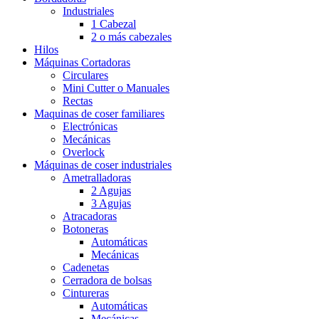
Industriales
1 Cabezal
2 o más cabezales
Hilos
Máquinas Cortadoras
Circulares
Mini Cutter o Manuales
Rectas
Maquinas de coser familiares
Electrónicas
Mecánicas
Overlock
Máquinas de coser industriales
Ametralladoras
2 Agujas
3 Agujas
Atracadoras
Botoneras
Automáticas
Mecánicas
Cadenetas
Cerradora de bolsas
Cintureras
Automáticas
Mecánicas