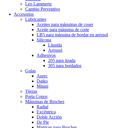
Leo Lammertz
Cambio Preventivo
Accesorios
Lubricantes
Aceites para máquinas de coser
Aceite para máquina de corte
LB5 para máquina de bordar en aerosol
Silicona
Líquida
Aerosol
Adhesivos
205 para tizada
305 para bordados
Guías
Aurec
Daiko
Mitani
Tijeras
Porta Conos
Máquinas de Broches
Radial
Excéntrica
Doble Acción
De Pie
Matrices para Broches