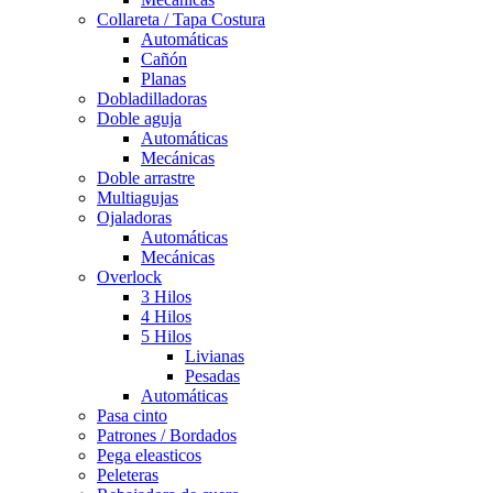
Collareta / Tapa Costura
Automáticas
Cañón
Planas
Dobladilladoras
Doble aguja
Automáticas
Mecánicas
Doble arrastre
Multiagujas
Ojaladoras
Automáticas
Mecánicas
Overlock
3 Hilos
4 Hilos
5 Hilos
Livianas
Pesadas
Automáticas
Pasa cinto
Patrones / Bordados
Pega eleasticos
Peleteras