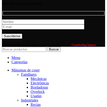
Suscribite a nuestro newsletter
Por favor, deja este campo vacío.
CASA RUERE S.A.
2020 - Diseño y Desarrollo por
Creativedog Agency
Buscar
Menu
Categorías
Máquinas de coser
Familiares
Mecánicas
Electrónicas
Bordadoras
Overlock
Usadas
Industriales
Rectas