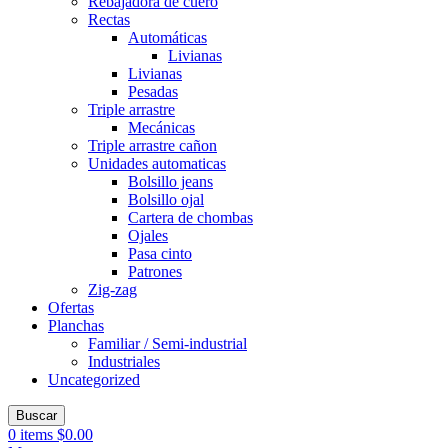
Rebajadora de cuero
Rectas
Automáticas
Livianas
Livianas
Pesadas
Triple arrastre
Mecánicas
Triple arrastre cañon
Unidades automaticas
Bolsillo jeans
Bolsillo ojal
Cartera de chombas
Ojales
Pasa cinto
Patrones
Zig-zag
Ofertas
Planchas
Familiar / Semi-industrial
Industriales
Uncategorized
Buscar
0
items
$
0.00