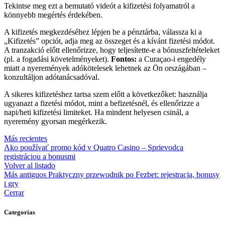
Tekintse meg ezt a bemutató videót a kifizetési folyamatról a
könnyebb megértés érdekében.
A kifizetés megkezdéséhez lépjen be a pénztárba, válassza ki a
„Kifizetés” opciót, adja meg az összeget és a kívánt fizetési módot.
A tranzakció előtt ellenőrizze, hogy teljesítette-e a bónuszfeltételeket
(pl. a fogadási követelményeket).
Fontos:
a Curaçao-i engedély
miatt a nyeremények adókötelesek lehetnek az Ön országában –
konzultáljon adótanácsadóval.
A sikeres kifizetéshez tartsa szem előtt a következőket: használja
ugyanazt a fizetési módot, mint a befizetésnél, és ellenőrizze a
napi/heti kifizetési limiteket. Ha mindent helyesen csinál, a
nyeremény gyorsan megérkezik.
Más recientes
Ako používať promo kód v Quatro Casino – Sprievodca
registráciou a bonusmi
Volver al listado
Más antiguos
Praktyczny przewodnik po Fezbet: rejestracja, bonusy
i gry
Cerrar
Categorías