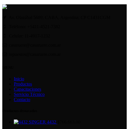
Av. Olazábal 5689, CABA, Argentina; CP C1431CGM
Teléfono: +5411-4521-7382
Celular: 11-4917-1232
casaruere@casaruere.com.ar
repuestos@casaruere.com.ar
MENU
Inicio
Productos
Capacitaciones
Servicio Técnico
Contacto
Productos destacados
SINGER 4432
$
766,663.00