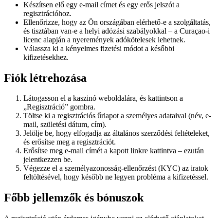
Készítsen elő egy e-mail címet és egy erős jelszót a
regisztrációhoz.
Ellenőrizze, hogy az Ön országában elérhető-e a szolgáltatás,
és tisztában van-e a helyi adózási szabályokkal – a Curaçao-i
licenc alapján a nyeremények adókötelesek lehetnek.
Válassza ki a kényelmes fizetési módot a későbbi
kifizetésekhez.
Fiók létrehozása
Látogasson el a kaszinó weboldalára, és kattintson a
„Regisztráció” gombra.
Töltse ki a regisztrációs űrlapot a személyes adataival (név, e-
mail, születési dátum, cím).
Jelölje be, hogy elfogadja az általános szerződési feltételeket,
és erősítse meg a regisztrációt.
Erősítse meg e-mail címét a kapott linkre kattintva – ezután
jelentkezzen be.
Végezze el a személyazonosság-ellenőrzést (KYC) az iratok
feltöltésével, hogy később ne legyen probléma a kifizetéssel.
Főbb jellemzők és bónuszok