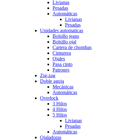
Livianas
Pesadas
Automáticas
Livianas
Pesadas
Unidades automaticas
Bolsillo jeans
Bolsillo ojal
Cartera de chombas
Cinturera
Ojales
Pasa cinto
Patrones
Zig-zag
Doble aguja
Mecánicas
Automáticas
Overlock
3 Hilos
4 Hilos
5 Hilos
Livianas
Pesadas
Automáticas
Ojaladoras