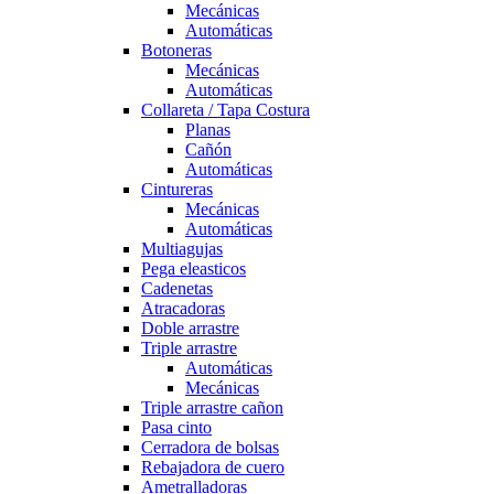
Mecánicas
Automáticas
Botoneras
Mecánicas
Automáticas
Collareta / Tapa Costura
Planas
Cañón
Automáticas
Cintureras
Mecánicas
Automáticas
Multiagujas
Pega eleasticos
Cadenetas
Atracadoras
Doble arrastre
Triple arrastre
Automáticas
Mecánicas
Triple arrastre cañon
Pasa cinto
Cerradora de bolsas
Rebajadora de cuero
Ametralladoras