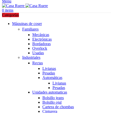
Menu
0
items
Categorías
Máquinas de coser
Familiares
Mecánicas
Electrónicas
Bordadoras
Overlock
Usadas
Industriales
Rectas
Livianas
Pesadas
Automáticas
Livianas
Pesadas
Unidades automaticas
Bolsillo jeans
Bolsillo ojal
Cartera de chombas
Cinturera