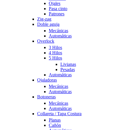
Ojales
Pasa cinto
Patrones
Zig-zag
Doble aguja
Mecánicas
Automáticas
Overlock
3 Hilos
4 Hilos
5 Hilos
Livianas
Pesadas
Automáticas
Ojaladoras
Mecánicas
Automáticas
Botoneras
Mecánicas
Automáticas
Collareta / Tapa Costura
Planas
Cañón