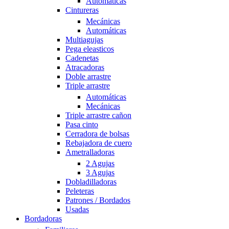
Automáticas
Cintureras
Mecánicas
Automáticas
Multiagujas
Pega eleasticos
Cadenetas
Atracadoras
Doble arrastre
Triple arrastre
Automáticas
Mecánicas
Triple arrastre cañon
Pasa cinto
Cerradora de bolsas
Rebajadora de cuero
Ametralladoras
2 Agujas
3 Agujas
Dobladilladoras
Peleteras
Patrones / Bordados
Usadas
Bordadoras