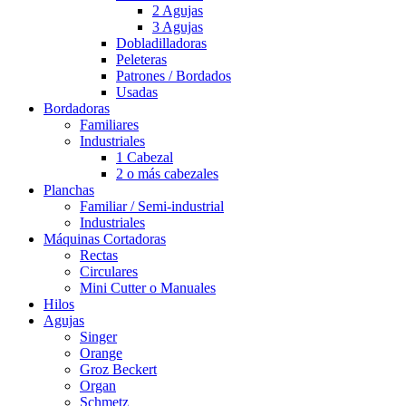
2 Agujas
3 Agujas
Dobladilladoras
Peleteras
Patrones / Bordados
Usadas
Bordadoras
Familiares
Industriales
1 Cabezal
2 o más cabezales
Planchas
Familiar / Semi-industrial
Industriales
Máquinas Cortadoras
Rectas
Circulares
Mini Cutter o Manuales
Hilos
Agujas
Singer
Orange
Groz Beckert
Organ
Schmetz