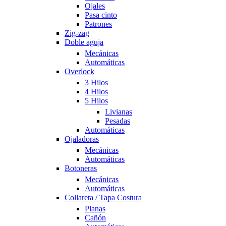
Ojales
Pasa cinto
Patrones
Zig-zag
Doble aguja
Mecánicas
Automáticas
Overlock
3 Hilos
4 Hilos
5 Hilos
Livianas
Pesadas
Automáticas
Ojaladoras
Mecánicas
Automáticas
Botoneras
Mecánicas
Automáticas
Collareta / Tapa Costura
Planas
Cañón