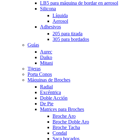
LB5 para máquina de bordar en aerosol
Silicona
Líquida
Aerosol
Adhesivos
205 para tizada
305 para bordados
Guías
Aurec
Daiko
Mitani
Tijeras
Porta Conos
Máquinas de Broches
Radial
Excéntrica
Doble Acción
De Pie
Matrices para Broches
Broche Aro
Broche Doble Aro
Broche Tacha
Condal
Saca bocados