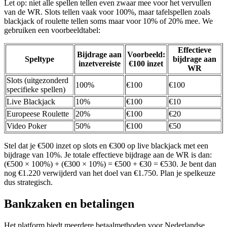
Let op: niet alle spellen tellen even zwaar mee voor het vervullen
van de WR. Slots tellen vaak voor 100%, maar tafelspellen zoals
blackjack of roulette tellen soms maar voor 10% of 20% mee. We
gebruiken een voorbeeldtabel:
Effectieve
Bijdrage aan
Voorbeeld:
Speltype
bijdrage aan
inzetvereiste
€100 inzet
WR
Slots (uitgezonderd
100%
€100
€100
specifieke spellen)
Live Blackjack
10%
€100
€10
Europeese Roulette
20%
€100
€20
Video Poker
50%
€100
€50
Stel dat je €500 inzet op slots en €300 op live blackjack met een
bijdrage van 10%. Je totale effectieve bijdrage aan de WR is dan:
(€500 × 100%) + (€300 × 10%) = €500 + €30 = €530. Je bent dan
nog €1.220 verwijderd van het doel van €1.750. Plan je spelkeuze
dus strategisch.
Bankzaken en betalingen
Het platform biedt meerdere betaalmethoden voor Nederlandse