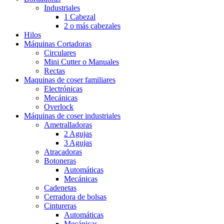
Industriales
1 Cabezal
2 o más cabezales
Hilos
Máquinas Cortadoras
Circulares
Mini Cutter o Manuales
Rectas
Maquinas de coser familiares
Electrónicas
Mecánicas
Overlock
Máquinas de coser industriales
Ametralladoras
2 Agujas
3 Agujas
Atracadoras
Botoneras
Automáticas
Mecánicas
Cadenetas
Cerradora de bolsas
Cintureras
Automáticas
Mecánicas