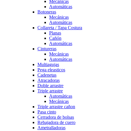
Mecánicas
Automáticas
Botoneras
Mecánicas
Automáticas
Collareta / Tapa Costura
Planas
Cañón
Automáticas
Cintureras
Mecánicas
Automáticas
Multiagujas
Pega eleasticos
Cadenetas
Atracadoras
Doble arrastre
Triple arrastre
Automáticas
Mecánicas
Triple arrastre cañon
Pasa cinto
Cerradora de bolsas
Rebajadora de cuero
Ametralladoras