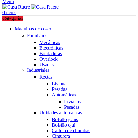
Menu
0
items
Categorías
Máquinas de coser
Familiares
Mecánicas
Electrónicas
Bordadoras
Overlock
Usadas
Industriales
Rectas
Livianas
Pesadas
Automáticas
Livianas
Pesadas
Unidades automaticas
Bolsillo jeans
Bolsillo ojal
Cartera de chombas
Cinturera