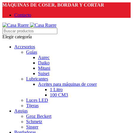
MÁQUINAS DE COSER, BORDAR Y CORTAR
Contacto
Elegir categoría
Accesorios
Guías
Aurec
Daiko
Mitani
Suisei
Lubricantes
Aceites para máquinas de coser
1 Litro
100 CM3
Luces LED
Tijeras
Agujas
Groz Beckert
Schmetz
Singer
Bordadoras