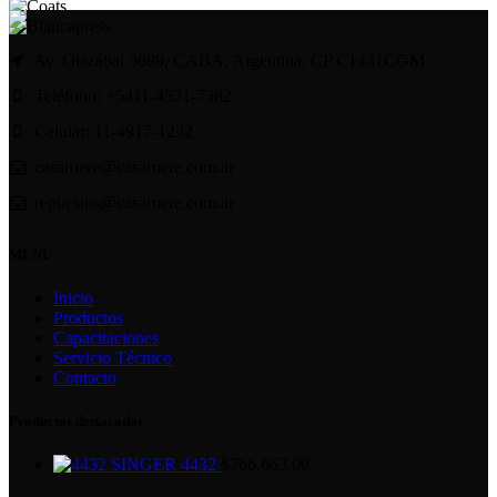
Av. Olazábal 5689, CABA, Argentina; CP C1431CGM
Teléfono: +5411-4521-7382
Celular: 11-4917-1232
casaruere@casaruere.com.ar
repuestos@casaruere.com.ar
MENU
Inicio
Productos
Capacitaciones
Servicio Técnico
Contacto
Productos destacados
SINGER 4432
$
766,663.00