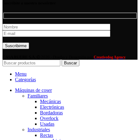
Suscribite a nuestro newsletter
Por favor, deja este campo vacío.
CASA RUERE S.A.
2020 - Diseño y Desarrollo por
Creativedog Agency
Buscar
Menu
Categorías
Máquinas de coser
Familiares
Mecánicas
Electrónicas
Bordadoras
Overlock
Usadas
Industriales
Rectas