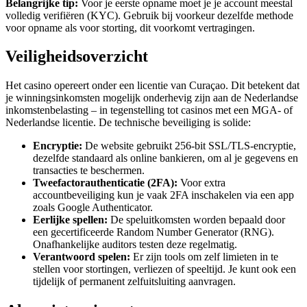
Belangrijke tip:
Voor je eerste opname moet je je account meestal
volledig verifiëren (KYC). Gebruik bij voorkeur dezelfde methode
voor opname als voor storting, dit voorkomt vertragingen.
Veiligheidsoverzicht
Het casino opereert onder een licentie van Curaçao. Dit betekent dat
je winningsinkomsten mogelijk onderhevig zijn aan de Nederlandse
inkomstenbelasting – in tegenstelling tot casinos met een MGA- of
Nederlandse licentie. De technische beveiliging is solide:
Encryptie:
De website gebruikt 256-bit SSL/TLS-encryptie,
dezelfde standaard als online bankieren, om al je gegevens en
transacties te beschermen.
Tweefactorauthenticatie (2FA):
Voor extra
accountbeveiliging kun je vaak 2FA inschakelen via een app
zoals Google Authenticator.
Eerlijke spellen:
De speluitkomsten worden bepaald door
een gecertificeerde Random Number Generator (RNG).
Onafhankelijke auditors testen deze regelmatig.
Verantwoord spelen:
Er zijn tools om zelf limieten in te
stellen voor stortingen, verliezen of speeltijd. Je kunt ook een
tijdelijk of permanent zelfuitsluiting aanvragen.