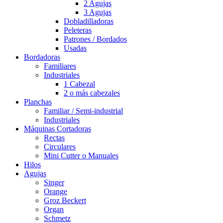
2 Agujas
3 Agujas
Dobladilladoras
Peleteras
Patrones / Bordados
Usadas
Bordadoras
Familiares
Industriales
1 Cabezal
2 o más cabezales
Planchas
Familiar / Semi-industrial
Industriales
Máquinas Cortadoras
Rectas
Circulares
Mini Cutter o Manuales
Hilos
Agujas
Singer
Orange
Groz Beckert
Organ
Schmetz