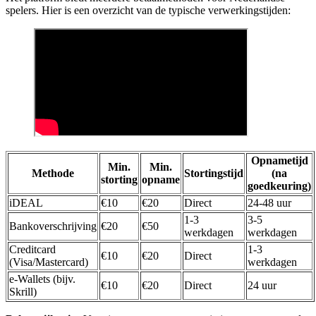
spelers. Hier is een overzicht van de typische verwerkingstijden:
Opnametijd
Min.
Min.
Methode
Stortingstijd
(na
storting
opname
goedkeuring)
iDEAL
€10
€20
Direct
24-48 uur
1-3
3-5
Bankoverschrijving
€20
€50
werkdagen
werkdagen
Creditcard
1-3
€10
€20
Direct
(Visa/Mastercard)
werkdagen
e-Wallets (bijv.
€10
€20
Direct
24 uur
Skrill)