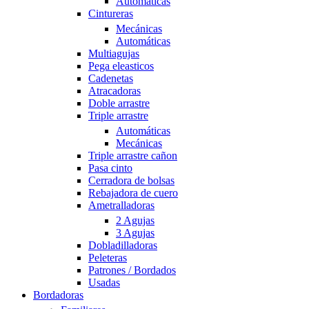
Automáticas
Cintureras
Mecánicas
Automáticas
Multiagujas
Pega eleasticos
Cadenetas
Atracadoras
Doble arrastre
Triple arrastre
Automáticas
Mecánicas
Triple arrastre cañon
Pasa cinto
Cerradora de bolsas
Rebajadora de cuero
Ametralladoras
2 Agujas
3 Agujas
Dobladilladoras
Peleteras
Patrones / Bordados
Usadas
Bordadoras