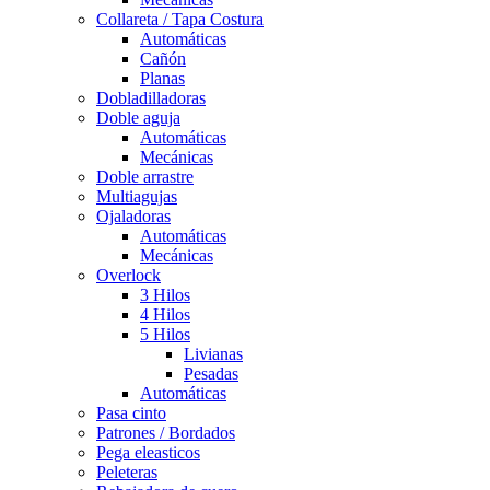
Collareta / Tapa Costura
Automáticas
Cañón
Planas
Dobladilladoras
Doble aguja
Automáticas
Mecánicas
Doble arrastre
Multiagujas
Ojaladoras
Automáticas
Mecánicas
Overlock
3 Hilos
4 Hilos
5 Hilos
Livianas
Pesadas
Automáticas
Pasa cinto
Patrones / Bordados
Pega eleasticos
Peleteras