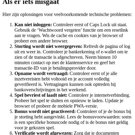
Als er iets misgaat
Hier zijn oplossingen voor veelvoorkomende technische problemen:
Kan niet inloggen:
Controleer eerst of Caps Lock uit staat.
Gebruik de ‘Wachtwoord vergeten’ functie om een resetlink
aan te vragen. Wis de cache en cookies van je browser of
probeer een andere browser.
Storting wordt niet weergegeven:
Refresh de pagina of log
uit en weer in. Controleer je bankrekening of e-wallet om te
zien of de transactie is afgeschreven. Neem binnen 10
minuten contact op met de klantenservice en geef het
transactie-ID van je betalingsprovider door.
Opname wordt vertraagd:
Controleer eerst of je alle
inzetvereisten hebt voltooid en je account volledig
geverifieerd is. Vertragingen kunnen ook optreden bij
bankoverschrijvingen in het weekend.
Spel bevriest of laadt niet:
Controleer je internetverbinding.
Probeer het spel te sluiten en opnieuw te laden. Update je
browser of probeer de mobiele PWA-versie.
Bonus wordt niet geactiveerd:
Controleer of je de bonus bij
je storting hebt aangevinkt. Lees de bonusvoorwaarden: soms
is een specifieke bonuscode nodig of is de bonus niet geldig
voor je gekozen spel.
Verificatie wordt afgewezen:
Zorg dat je documenten