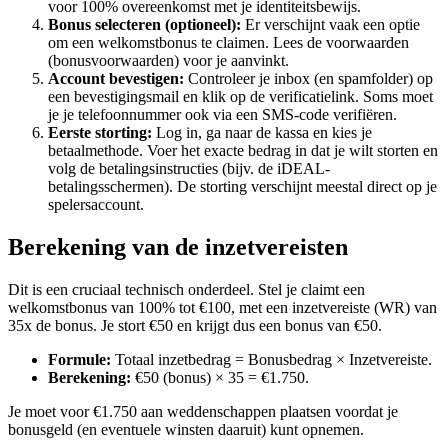
voor 100% overeenkomst met je identiteitsbewijs.
Bonus selecteren (optioneel):
Er verschijnt vaak een optie
om een welkomstbonus te claimen. Lees de voorwaarden
(bonusvoorwaarden) voor je aanvinkt.
Account bevestigen:
Controleer je inbox (en spamfolder) op
een bevestigingsmail en klik op de verificatielink. Soms moet
je je telefoonnummer ook via een SMS-code verifiëren.
Eerste storting:
Log in, ga naar de kassa en kies je
betaalmethode. Voer het exacte bedrag in dat je wilt storten en
volg de betalingsinstructies (bijv. de iDEAL-
betalingsschermen). De storting verschijnt meestal direct op je
spelersaccount.
Berekening van de inzetvereisten
Dit is een cruciaal technisch onderdeel. Stel je claimt een
welkomstbonus van 100% tot €100, met een inzetvereiste (WR) van
35x de bonus. Je stort €50 en krijgt dus een bonus van €50.
Formule:
Totaal inzetbedrag = Bonusbedrag × Inzetvereiste.
Berekening:
€50 (bonus) × 35 = €1.750.
Je moet voor €1.750 aan weddenschappen plaatsen voordat je
bonusgeld (en eventuele winsten daaruit) kunt opnemen.