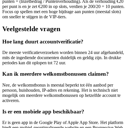
punten = (Inzetbedrag / Puntenverhouding). Als de verhouding €20
per punt is en je zet €200 in op slots, verdien je 200/20 = 10 punten.
Focus op spellen met een hoge bijdrage aan punten (meestal slots)
om sneller te stijgen in de VIP-tiers.
Veelgestelde vragen
Hoe lang duurt accountverificatie?
De meeste verificatieverzoeken worden binnen 24 uur afgehandeld,
mits de ingediende documenten duidelijk en geldig zijn. In drukke
periodes kan dit oplopen tot 72 uur.
Kan ik meerdere welkomstbonussen claimen?
Nee, de welkomstbonus is meestal beperkt tot één aanbod per
persoon, huishouden, IP-adres en rekening. Het is technisch niet
mogelijk om meerdere welkomstbonussen op hetzelfde account te
activeren.
Is er een mobiele app beschikbaar?
Er is geen app in de Google Play of Apple App Store. Het platform
biedt een mobiel-geoptimaliseerde website en een Progressive Web