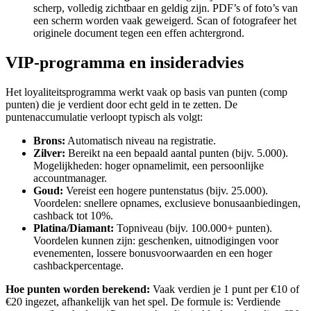
scherp, volledig zichtbaar en geldig zijn. PDF’s of foto’s van
een scherm worden vaak geweigerd. Scan of fotografeer het
originele document tegen een effen achtergrond.
VIP-programma en insideradvies
Het loyaliteitsprogramma werkt vaak op basis van punten (comp
punten) die je verdient door echt geld in te zetten. De
puntenaccumulatie verloopt typisch als volgt:
Brons:
Automatisch niveau na registratie.
Zilver:
Bereikt na een bepaald aantal punten (bijv. 5.000).
Mogelijkheden: hoger opnamelimit, een persoonlijke
accountmanager.
Goud:
Vereist een hogere puntenstatus (bijv. 25.000).
Voordelen: snellere opnames, exclusieve bonusaanbiedingen,
cashback tot 10%.
Platina/Diamant:
Topniveau (bijv. 100.000+ punten).
Voordelen kunnen zijn: geschenken, uitnodigingen voor
evenementen, lossere bonusvoorwaarden en een hoger
cashbackpercentage.
Hoe punten worden berekend:
Vaak verdien je 1 punt per €10 of
€20 ingezet, afhankelijk van het spel. De formule is: Verdiende