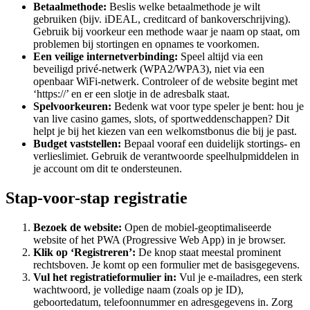
Betaalmethode:
Beslis welke betaalmethode je wilt
gebruiken (bijv. iDEAL, creditcard of bankoverschrijving).
Gebruik bij voorkeur een methode waar je naam op staat, om
problemen bij stortingen en opnames te voorkomen.
Een veilige internetverbinding:
Speel altijd via een
beveiligd privé-netwerk (WPA2/WPA3), niet via een
openbaar WiFi-netwerk. Controleer of de website begint met
‘https://’ en er een slotje in de adresbalk staat.
Spelvoorkeuren:
Bedenk wat voor type speler je bent: hou je
van live casino games, slots, of sportweddenschappen? Dit
helpt je bij het kiezen van een welkomstbonus die bij je past.
Budget vaststellen:
Bepaal vooraf een duidelijk stortings- en
verlieslimiet. Gebruik de verantwoorde speelhulpmiddelen in
je account om dit te ondersteunen.
Stap-voor-stap registratie
Bezoek de website:
Open de mobiel-geoptimaliseerde
website of het PWA (Progressive Web App) in je browser.
Klik op ‘Registreren’:
De knop staat meestal prominent
rechtsboven. Je komt op een formulier met de basisgegevens.
Vul het registratieformulier in:
Vul je e-mailadres, een sterk
wachtwoord, je volledige naam (zoals op je ID),
geboortedatum, telefoonnummer en adresgegevens in. Zorg