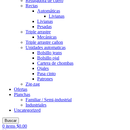
Rebajadora de cuero
Rectas
Automáticas
Livianas
Livianas
Pesadas
Triple arrastre
Mecánicas
Triple arrastre cañon
Unidades automaticas
Bolsillo jeans
Bolsillo ojal
Cartera de chombas
Ojales
Pasa cinto
Patrones
Zig-zag
Ofertas
Planchas
Familiar / Semi-industrial
Industriales
Uncategorized
Buscar
0
items
$
0.00