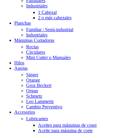
Familiares
Industriales
1 Cabezal
2 o más cabezales
Planchas
Familiar / Semi-industrial
Industriales
Máquinas Cortadoras
Rectas
Circulares
Mini Cutter o Manuales
Hilos
Agujas
Singer
Orange
Groz Beckert
Organ
Schmetz
Leo Lammertz
Cambio Preventivo
Accesorios
Lubricantes
Aceites para máquinas de coser
Aceite para máquina de corte