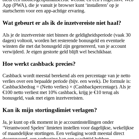
App (PWA), die je vanuit je browser kunt ‘installeren’ op je
startscherm voor een app-achtige ervaring.
Wat gebeurt er als ik de inzetvereiste niet haal?
Als je de inzetvereiste niet binnen de geldigheidsperiode (vaak 30
dagen) voltooit, worden het resterende bonusgeld en eventuele
winsten die met dat bonusgeld zijn gegenereerd, van je account
verwijderd. Je eigen gestorte geld blijft wel beschikbaar.
Hoe werkt cashback precies?
Cashback wordt meestal berekend als een percentage van je netto
verlies over een bepaalde periode (bijv. een week). De formule is:
Cashbackbedrag = (Netto verlies) × (Cashbackpercentage). Als je
€100 netto verliest met 10% cashback, krijg je €10 terug als
bonusgeld, vaak met eigen inzetvereisten.
Kan ik mijn stortingslimiet verlagen?
Ja, je kunt op elk moment in je accountinstellingen onder
‘Verantwoord Spelen’ limieten instellen voor dagelijkse, wekelijkse
of maandelijkse stortingen. Een verlaging wordt meestal direct
doorgevoerd, een verhoging kan een wachttijd hebben.