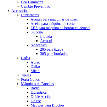
Leo Lammertz
Cambio Preventivo
Accesorios
Lubricantes
Aceites para máquinas de coser
Aceite para máquina de corte
LB5 para máquina de bordar en aerosol
Silicona
Líquida
Aerosol
Adhesivos
205 para tizada
305 para bordados
Guías
Aurec
Daiko
Mitani
Tijeras
Porta Conos
Máquinas de Broches
Radial
Excéntrica
Doble Acción
De Pie
Matrices para Broches