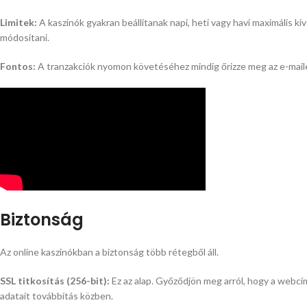
Limitek:
A kaszinók gyakran beállítanak napi, heti vagy havi maximális kivét
módosítani.
Fontos:
A tranzakciók nyomon követéséhez mindig őrizze meg az e-mailes
Biztonság
Az online kaszinókban a biztonság több rétegből áll.
SSL titkosítás (256-bit):
Ez az alap. Győződjön meg arról, hogy a webcím
adatait továbbítás közben.