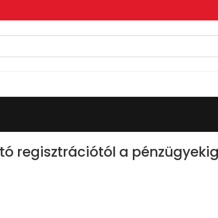
tó regisztrációtól a pénzügyeki