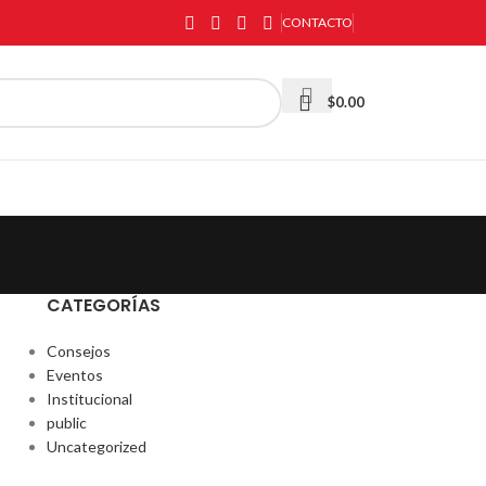
CONTACTO
$
0.00
CATEGORÍAS
g
Consejos
Eventos
Institucional
public
Uncategorized