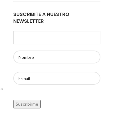
SUSCRIBITE A NUESTRO
NEWSLETTER
 a
Por favor, deja este campo vacío.