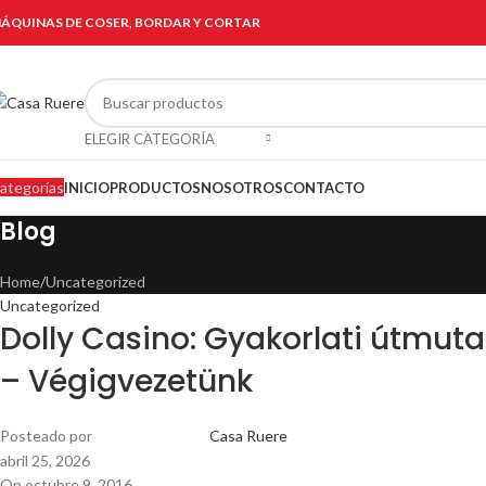
ÁQUINAS DE COSER, BORDAR Y CORTAR
ELEGIR CATEGORÍA
ategorías
INICIO
PRODUCTOS
NOSOTROS
CONTACTO
Blog
Home
Uncategorized
Uncategorized
Dolly Casino: Gyakorlati útmuta
– Végigvezetünk
Posteado por
Casa Ruere
abril 25, 2026
On octubre 9, 2016