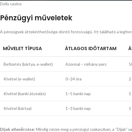
Dolly casino
Pénzügyi műveletek
A pénzügyek áttekinthetősége döntő fontosságú. Itt található a legfon
MŰVELET TÍPUSA
ÁTLAGOS IDŐTARTAM
Á
Befizetés (kártya, e-wallet)
Azonnal – néhány perc
5
Kivétel (e-wallet)
0–24 óra
2
Kivétel (banki átutalás)
1–5 banki nap
5
Kivétel (kártya)
1–3 banki nap
5
Díjak ellenőrzése:
Mindig nézze meg a pénzügyi szakaszban, a “Díjak” va