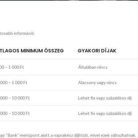
tosabb információ.
TLAGOS MINIMUM ÖSSZEG
GYAKORI DÍJAK
00 – 1 000 Ft
Általában nincs
 000 – 5 000 Ft
Alacsony vagy nincs
 000 – 10 000 Ft
Lehet fix vagy százalékos díj
 000 – 10 000 Ft
Lehet fix vagy százalékos díj
gy “Bank” menüpont alatt a naprakész díjlistát, mivel ezek változhatnak.