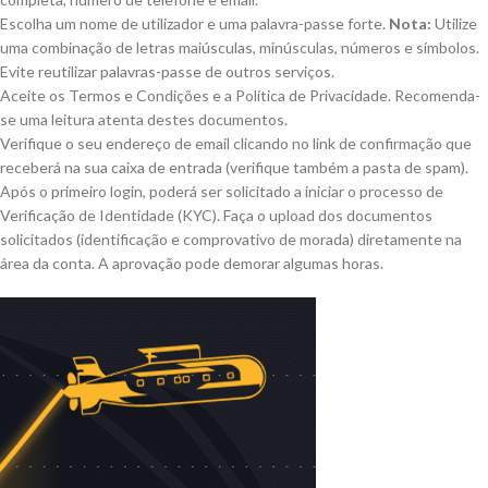
Escolha um nome de utilizador e uma palavra-passe forte.
Nota:
Utilize
uma combinação de letras maiúsculas, minúsculas, números e símbolos.
Evite reutilizar palavras-passe de outros serviços.
Aceite os Termos e Condições e a Política de Privacidade. Recomenda-
se uma leitura atenta destes documentos.
Verifique o seu endereço de email clicando no link de confirmação que
receberá na sua caixa de entrada (verifique também a pasta de spam).
Após o primeiro login, poderá ser solicitado a iniciar o processo de
Verificação de Identidade (KYC). Faça o upload dos documentos
solicitados (identificação e comprovativo de morada) diretamente na
área da conta. A aprovação pode demorar algumas horas.