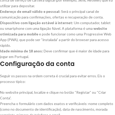
conta de serviço de carteira digital (por exemplo, Skrill, Neteller) que irá
utilizar para depositar.
Endereço de email válido e pessoal:
Será o principal canal de
comunicação para confirmações, ofertas e recuperação de conta.
Dispositivo com ligação estável à internet:
Um computador, tablet
ou smartphone com uma ligação fiável. A plataforma é uma
website
otimizada para mobile
e pode funcionar como uma Progressive Web
App (PWA), que pode ser “instalada” a partir do browser para acesso
rápido.
Idade mínima de 18 anos:
Deve confirmar que é maior de idade para
jogar em Portugal.
Configuração da conta
Seguir os passos na ordem correta é crucial para evitar erros. Eis o
processo típico:
No website principal, localize e clique no botão “Registar” ou “Criar
Conta”.
Preencha o formulário com dados exatos e verificáveis: nome completo
(como no documento de identificação), data de nascimento, morada
completa, número de telefone e email.