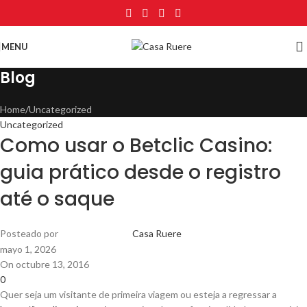
MENU
Blog
Home
Uncategorized
Uncategorized
Como usar o Betclic Casino:
guia prático desde o registro
até o saque
Posteado por
Casa Ruere
mayo 1, 2026
On octubre 13, 2016
0
Quer seja um visitante de primeira viagem ou esteja a regressar a