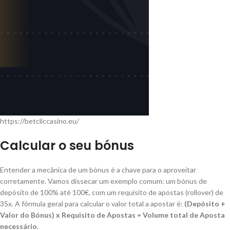
https://betcliccasino.eu/
Calcular o seu bónus
Entender a mecânica de um bónus é a chave para o aproveitar
corretamente. Vamos dissecar um exemplo comum: um bónus de
depósito de 100% até 100€, com um requisito de apostas (rollover) de
35x. A fórmula geral para calcular o valor total a apostar é:
(Depósito +
Valor do Bónus) x Requisito de Apostas = Volume total de Aposta
necessário
.