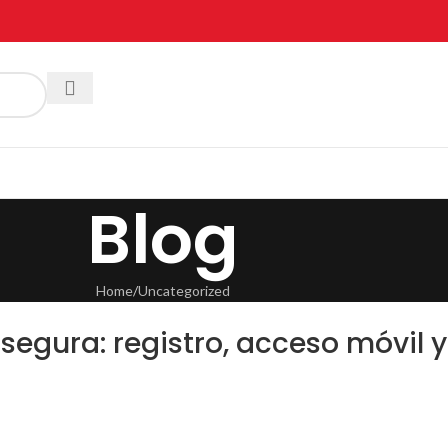
Blog
Home
Uncategorized
egura: registro, acceso móvil y