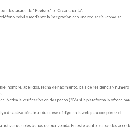
botón destacado de “Registro” o “Crear cuenta”.
teléfono móvil o mediante la integración con una red social (como se
cable: nombre, apellidos, fecha de nacimiento, país de residencia y número
o.
 Activa la verificación en dos pasos (2FA) si la plataforma lo ofrece par
igo de activación. Introduce ese código en la web para completar el
ra activar posibles bonos de bienvenida. En este punto, ya puedes acced