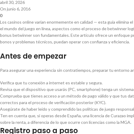
abril 30, 2026
On junio 6, 2016
0
Los casinos online varían enormemente en calidad — esta guía elimina el 
el mundo del juego en línea, aspectos como el proceso de betwinner login
bonus betwinner son fundamentales. Este artículo ofrece un enfoque prác
bonos y problemas técnicos, puedan operar con confianza y eficiencia.
Antes de empezar
Para asegurar una experiencia sin contratiempos, preparar tu entorno an
Verifica que tu conexión a internet es estable y segura.
Revisa que el dispositivo que usarás (PC, smartphone) tenga un sistema 
Comprueba que tienes acceso a un método de pago válido y que tus dat
correctos para el proceso de verificación posterior (KYC).
Asegúrate de haber leído y comprendido las políticas de juego responsab
Ten en cuenta que, si operas desde España, una licencia de Curazao impl
sobre la renta, a diferencia de lo que ocurre con licencias como la MGA.
Registro paso a paso