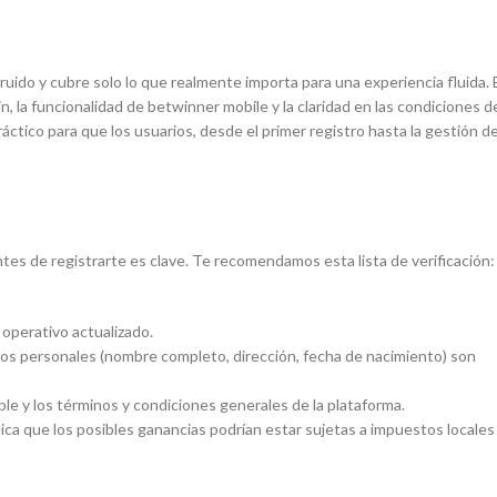
ruido y cubre solo lo que realmente importa para una experiencia fluida. 
, la funcionalidad de betwinner mobile y la claridad en las condiciones d
tico para que los usuarios, desde el primer registro hasta la gestión d
tes de registrarte es clave. Te recomendamos esta lista de verificación:
operativo actualizado.
os personales (nombre completo, dirección, fecha de nacimiento) son
le y los términos y condiciones generales de la plataforma.
ica que los posibles ganancias podrían estar sujetas a impuestos locales