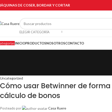
ÁQUINAS DE COSER, BORDAR Y CORTAR
ELEGIR CATEGORÍA
ategorías
INICIO
PRODUCTOS
NOSOTROS
CONTACTO
Uncategorized
Cómo usar Betwinner de forma s
cálculo de bonos
Posteado por
Casa Ruere