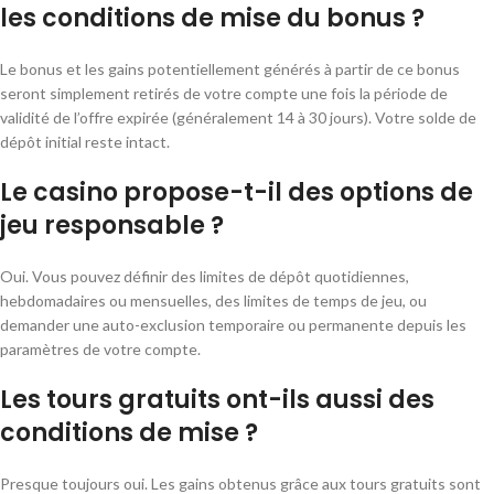
les conditions de mise du bonus ?
Le bonus et les gains potentiellement générés à partir de ce bonus
seront simplement retirés de votre compte une fois la période de
validité de l’offre expirée (généralement 14 à 30 jours). Votre solde de
dépôt initial reste intact.
Le casino propose-t-il des options de
jeu responsable ?
Oui. Vous pouvez définir des limites de dépôt quotidiennes,
hebdomadaires ou mensuelles, des limites de temps de jeu, ou
demander une auto-exclusion temporaire ou permanente depuis les
paramètres de votre compte.
Les tours gratuits ont-ils aussi des
conditions de mise ?
Presque toujours oui. Les gains obtenus grâce aux tours gratuits sont