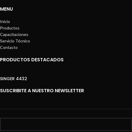
MENU
Inicio
Productos
Capacitaciones
Servicio Técnico
Contacto
PRODUCTOS DESTACADOS
SINGER 4432
SUSCRIBITE A NUESTRO NEWSLETTER