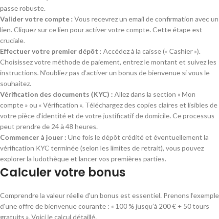
passe robuste.
Valider votre compte :
Vous recevrez un email de confirmation avec un
lien. Cliquez sur ce lien pour activer votre compte. Cette étape est
cruciale.
Effectuer votre premier dépôt :
Accédez à la caisse (« Cashier »).
Choisissez votre méthode de paiement, entrez le montant et suivez les
instructions. N’oubliez pas d’activer un bonus de bienvenue si vous le
souhaitez.
Vérification des documents (KYC) :
Allez dans la section « Mon
compte » ou « Vérification ». Téléchargez des copies claires et lisibles de
votre pièce d’identité et de votre justificatif de domicile. Ce processus
peut prendre de 24 à 48 heures.
Commencer à jouer :
Une fois le dépôt crédité et éventuellement la
vérification KYC terminée (selon les limites de retrait), vous pouvez
explorer la ludothèque et lancer vos premières parties.
Calculer votre bonus
Comprendre la valeur réelle d’un bonus est essentiel. Prenons l’exemple
d’une offre de bienvenue courante : « 100 % jusqu’à 200 € + 50 tours
gratuits ». Voici le calcul détaillé.