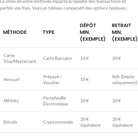
Le choix de votre méthode impacte la rapidité des transactions et
parfois vos frais. Voici un tableau comparatif des options typiques :
DÉPÔT
RETRAIT
MÉTHODE
TYPE
MIN.
MIN.
(EXEMPLE)
(EXEMPLE)
Carte
Carte Bancaire
10 €
20 €
Visa/Mastercard
Prépayé /
N/A (Dépôt
Neosurf
10 €
Voucher
uniquement)
Portefeuille
MiFinity
10 €
20 €
Électronique
20 €
20 €
Bitcoin
Cryptomonnaie
équivalent
équivalent