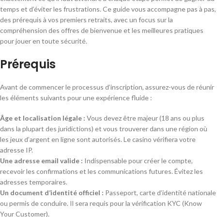
temps et d’éviter les frustrations. Ce guide vous accompagne pas à pas,
des prérequis à vos premiers retraits, avec un focus sur la
compréhension des offres de bienvenue et les meilleures pratiques
pour jouer en toute sécurité.
Prérequis
Avant de commencer le processus d’inscription, assurez-vous de réunir
les éléments suivants pour une expérience fluide :
Âge et localisation légale :
Vous devez être majeur (18 ans ou plus
dans la plupart des juridictions) et vous trouverer dans une région où
les jeux d’argent en ligne sont autorisés. Le casino vérifiera votre
adresse IP.
Une adresse email valide :
Indispensable pour créer le compte,
recevoir les confirmations et les communications futures. Évitez les
adresses temporaires.
Un document d’identité officiel :
Passeport, carte d’identité nationale
ou permis de conduire. Il sera requis pour la vérification KYC (Know
Your Customer).