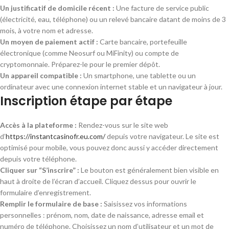
Un justificatif de domicile récent :
Une facture de service public
(électricité, eau, téléphone) ou un relevé bancaire datant de moins de 3
mois, à votre nom et adresse.
Un moyen de paiement actif :
Carte bancaire, portefeuille
électronique (comme Neosurf ou MiFinity) ou compte de
cryptomonnaie. Préparez-le pour le premier dépôt.
Un appareil compatible :
Un smartphone, une tablette ou un
ordinateur avec une connexion internet stable et un navigateur à jour.
Inscription étape par étape
Accès à la plateforme :
Rendez-vous sur le site web
d’
https://instantcasinofr.eu.com/
depuis votre navigateur. Le site est
optimisé pour mobile, vous pouvez donc aussi y accéder directement
depuis votre téléphone.
Cliquer sur “S’inscrire” :
Le bouton est généralement bien visible en
haut à droite de l’écran d’accueil. Cliquez dessus pour ouvrir le
formulaire d’enregistrement.
Remplir le formulaire de base :
Saisissez vos informations
personnelles : prénom, nom, date de naissance, adresse email et
numéro de téléphone. Choisissez un nom d’utilisateur et un mot de