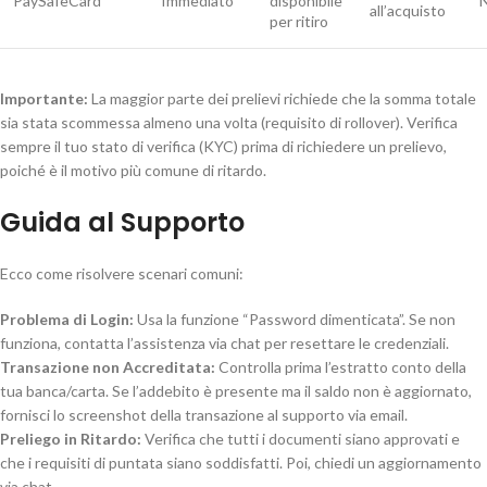
PaySafeCard
Immediato
disponibile
all’acquisto
per ritiro
Importante:
La maggior parte dei prelievi richiede che la somma totale
sia stata scommessa almeno una volta (requisito di rollover). Verifica
sempre il tuo stato di verifica (KYC) prima di richiedere un prelievo,
poiché è il motivo più comune di ritardo.
Guida al Supporto
Ecco come risolvere scenari comuni:
Problema di Login:
Usa la funzione “Password dimenticata”. Se non
funziona, contatta l’assistenza via chat per resettare le credenziali.
Transazione non Accreditata:
Controlla prima l’estratto conto della
tua banca/carta. Se l’addebito è presente ma il saldo non è aggiornato,
fornisci lo screenshot della transazione al supporto via email.
Preliego in Ritardo:
Verifica che tutti i documenti siano approvati e
che i requisiti di puntata siano soddisfatti. Poi, chiedi un aggiornamento
via chat.