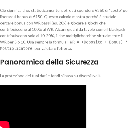
Ciò significa che, statisticamente, potresti spendere €360 di “costo” per
liberare il bonus di €150. Questo calcolo mostra perché è cruciale
cercare bonus con WR bassi (es. 20x) e giocare a giochi che
contribuiscono al 100% al WR. Alcuni giochi da tavolo come il blackjack
contribuiscono solo al 10-20%, il che moltiplicherebbe virtualmente il
WR per 5 o 10. Usa sempre la formula:
WR = (Deposito + Bonus) *
per valutare l’offerta.
Moltiplicatore
Panoramica della Sicurezza
La protezione dei tuoi dati e fondi si basa su diversi livelli.