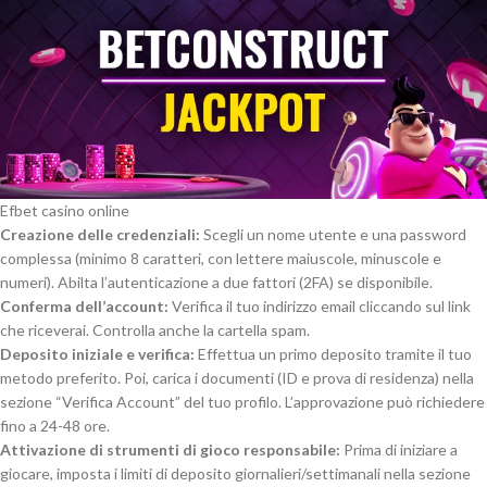
Efbet casino online
Creazione delle credenziali:
Scegli un nome utente e una password
complessa (minimo 8 caratteri, con lettere maiuscole, minuscole e
numeri). Abilta l’autenticazione a due fattori (2FA) se disponibile.
Conferma dell’account:
Verifica il tuo indirizzo email cliccando sul link
che riceverai. Controlla anche la cartella spam.
Deposito iniziale e verifica:
Effettua un primo deposito tramite il tuo
metodo preferito. Poi, carica i documenti (ID e prova di residenza) nella
sezione “Verifica Account” del tuo profilo. L’approvazione può richiedere
fino a 24-48 ore.
Attivazione di strumenti di gioco responsabile:
Prima di iniziare a
giocare, imposta i limiti di deposito giornalieri/settimanali nella sezione