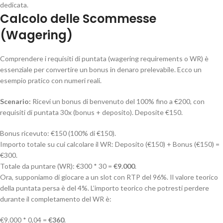
dedicata.
Calcolo delle Scommesse
(Wagering)
Comprendere i requisiti di puntata (wagering requirements o WR) è
essenziale per convertire un bonus in denaro prelevabile. Ecco un
esempio pratico con numeri reali.
Scenario:
Ricevi un bonus di benvenuto del 100% fino a €200, con
requisiti di puntata 30x (bonus + deposito). Deposite €150.
Bonus ricevuto: €150 (100% di €150).
Importo totale su cui calcolare il WR: Deposito (€150) + Bonus (€150) =
€300.
Totale da puntare (WR): €300 * 30 =
€9.000
.
Ora, supponiamo di giocare a un slot con RTP del 96%. Il valore teorico
della puntata persa è del 4%. L’importo teorico che potresti perdere
durante il completamento del WR è:
€9.000 * 0,04 =
€360
.