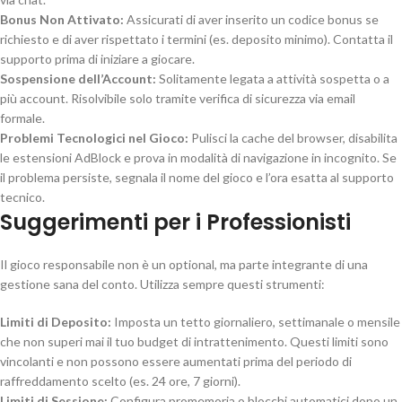
Bonus Non Attivato:
Assicurati di aver inserito un codice bonus se
richiesto e di aver rispettato i termini (es. deposito minimo). Contatta il
supporto prima di iniziare a giocare.
Sospensione dell’Account:
Solitamente legata a attività sospetta o a
più account. Risolvibile solo tramite verifica di sicurezza via email
formale.
Problemi Tecnologici nel Gioco:
Pulisci la cache del browser, disabilita
le estensioni AdBlock e prova in modalità di navigazione in incognito. Se
il problema persiste, segnala il nome del gioco e l’ora esatta al supporto
tecnico.
Suggerimenti per i Professionisti
Il gioco responsabile non è un optional, ma parte integrante di una
gestione sana del conto. Utilizza sempre questi strumenti:
Limiti di Deposito:
Imposta un tetto giornaliero, settimanale o mensile
che non superi mai il tuo budget di intrattenimento. Questi limiti sono
vincolanti e non possono essere aumentati prima del periodo di
raffreddamento scelto (es. 24 ore, 7 giorni).
Limiti di Sessione:
Configura promemoria o blocchi automatici dopo un