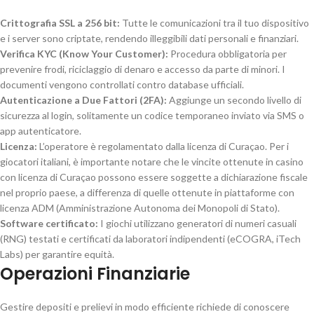
Crittografia SSL a 256 bit:
Tutte le comunicazioni tra il tuo dispositivo
e i server sono criptate, rendendo illeggibili dati personali e finanziari.
Verifica KYC (Know Your Customer):
Procedura obbligatoria per
prevenire frodi, riciclaggio di denaro e accesso da parte di minori. I
documenti vengono controllati contro database ufficiali.
Autenticazione a Due Fattori (2FA):
Aggiunge un secondo livello di
sicurezza al login, solitamente un codice temporaneo inviato via SMS o
app autenticatore.
Licenza:
L’operatore è regolamentato dalla licenza di Curaçao. Per i
giocatori italiani, è importante notare che le vincite ottenute in casino
con licenza di Curaçao possono essere soggette a dichiarazione fiscale
nel proprio paese, a differenza di quelle ottenute in piattaforme con
licenza ADM (Amministrazione Autonoma dei Monopoli di Stato).
Software certificato:
I giochi utilizzano generatori di numeri casuali
(RNG) testati e certificati da laboratori indipendenti (eCOGRA, iTech
Labs) per garantire equità.
Operazioni Finanziarie
Gestire depositi e prelievi in modo efficiente richiede di conoscere