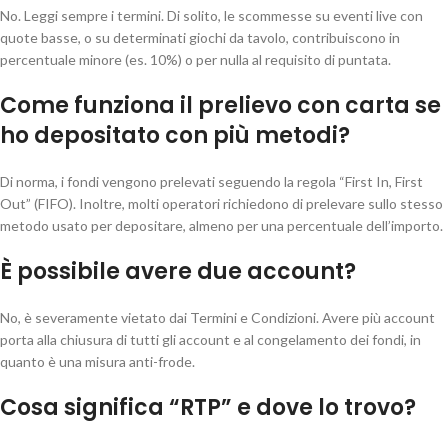
No. Leggi sempre i termini. Di solito, le scommesse su eventi live con
quote basse, o su determinati giochi da tavolo, contribuiscono in
percentuale minore (es. 10%) o per nulla al requisito di puntata.
Come funziona il prelievo con carta se
ho depositato con più metodi?
Di norma, i fondi vengono prelevati seguendo la regola “First In, First
Out” (FIFO). Inoltre, molti operatori richiedono di prelevare sullo stesso
metodo usato per depositare, almeno per una percentuale dell’importo.
È possibile avere due account?
No, è severamente vietato dai Termini e Condizioni. Avere più account
porta alla chiusura di tutti gli account e al congelamento dei fondi, in
quanto è una misura anti-frode.
Cosa significa “RTP” e dove lo trovo?