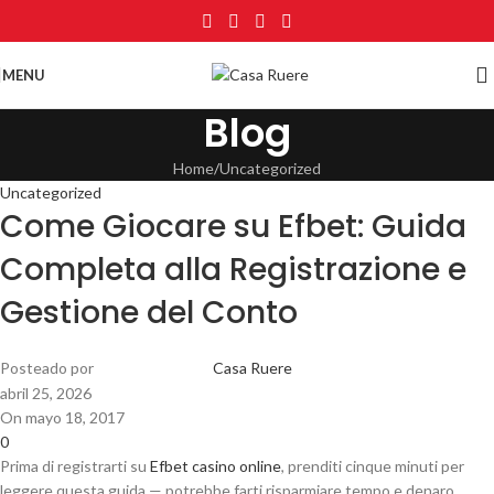
MENU
Blog
Home
Uncategorized
Uncategorized
Come Giocare su Efbet: Guida
Completa alla Registrazione e
Gestione del Conto
Posteado por
Casa Ruere
abril 25, 2026
On mayo 18, 2017
0
Prima di registrarti su
Efbet casino online
, prenditi cinque minuti per
leggere questa guida — potrebbe farti risparmiare tempo e denaro.