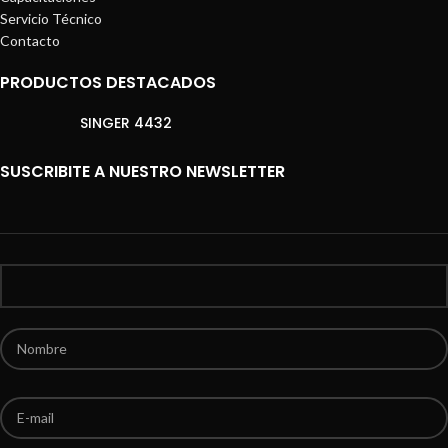
Servicio Técnico
Contacto
PRODUCTOS DESTACADOS
SINGER 4432
SUSCRIBITE A NUESTRO NEWSLETTER