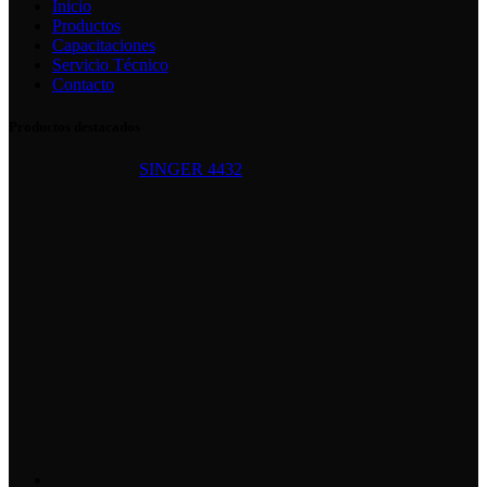
Inicio
Productos
Capacitaciones
Servicio Técnico
Contacto
Productos destacados
SINGER 4432