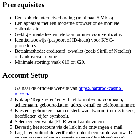
Prerequisites
Een stabiele internetverbinding (minimaal 5 Mbps).
Een apparaat met een moderne browser of de mobiele-
optimale site.
Geldig e-mailadres en telefoonnummer voor verificatie.
Identiteitsbewijs (paspoort of ID-kaart) voor KYC-
procedures.
Betaalmethode: creditcard, e-wallet (zoals Skrill of Neteller)
of bankoverschrijving.
Minimale storting: vaak €10 tot €20.
Account Setup
Ga naar de officiële website van
https://hardrockcasino-
nl.com/
.
Klik op ‘Registreren’ en vul het formulier in: voornaam,
achternaam, geboortedatum, adres, e-mail en telefoonnummer.
Kies een gebruikersnaam en sterk wachtwoord (min. 8 tekens,
hoofdletter, cijfer, symbool).
Selecteer een valuta (EUR wordt aanbevolen).
Bevestig het account via de link in de ontvangen e-mail.
Log in en voltooi de verificatie: upload een kopie van uw ID