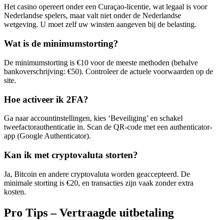
Het casino opereert onder een Curaçao-licentie, wat legaal is voor
Nederlandse spelers, maar valt niet onder de Nederlandse
wetgeving. U moet zelf uw winsten aangeven bij de belasting.
Wat is de minimumstorting?
De minimumstorting is €10 voor de meeste methoden (behalve
bankoverschrijving: €50). Controleer de actuele voorwaarden op de
site.
Hoe activeer ik 2FA?
Ga naar accountinstellingen, kies ‘Beveiliging’ en schakel
tweefactorauthenticatie in. Scan de QR-code met een authenticator-
app (Google Authenticator).
Kan ik met cryptovaluta storten?
Ja, Bitcoin en andere cryptovaluta worden geaccepteerd. De
minimale storting is €20, en transacties zijn vaak zonder extra
kosten.
Pro Tips – Vertraagde uitbetaling