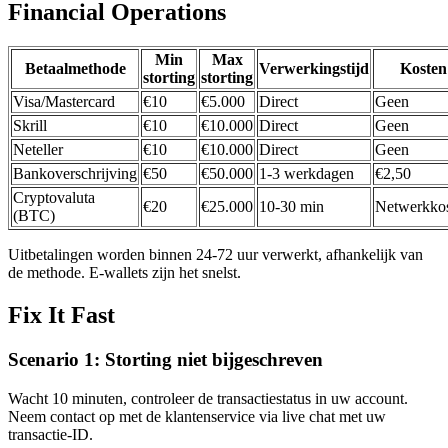
Financial Operations
Min
Max
Betaalmethode
Verwerkingstijd
Kosten
storting
storting
Visa/Mastercard
€10
€5.000
Direct
Geen
Skrill
€10
€10.000
Direct
Geen
Neteller
€10
€10.000
Direct
Geen
Bankoverschrijving
€50
€50.000
1-3 werkdagen
€2,50
Cryptovaluta
€20
€25.000
10-30 min
Netwerkko
(BTC)
Uitbetalingen worden binnen 24-72 uur verwerkt, afhankelijk van
de methode. E-wallets zijn het snelst.
Fix It Fast
Scenario 1: Storting niet bijgeschreven
Wacht 10 minuten, controleer de transactiestatus in uw account.
Neem contact op met de klantenservice via live chat met uw
transactie-ID.