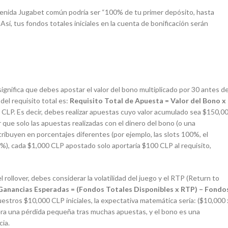
nida Jugabet común podría ser “100% de tu primer depósito, hasta
sí, tus fondos totales iniciales en la cuenta de bonificación serán
ignifica que debes apostar el valor del bono multiplicado por 30 antes d
del requisito total es:
Requisito Total de Apuesta = Valor del Bono x
CLP. Es decir, debes realizar apuestas cuyo valor acumulado sea $150,0
que solo las apuestas realizadas con el dinero del bono (o una
ibuyen en porcentajes diferentes (por ejemplo, las slots 100%, el
%), cada $1,000 CLP apostado solo aportaría $100 CLP al requisito,
 rollover, debes considerar la volatilidad del juego y el RTP (Return to
Ganancias Esperadas = (Fondos Totales Disponibles x RTP) – Fondo
tros $10,000 CLP iniciales, la expectativa matemática sería: ($10,000 
pera una pérdida pequeña tras muchas apuestas, y el bono es una
cia.