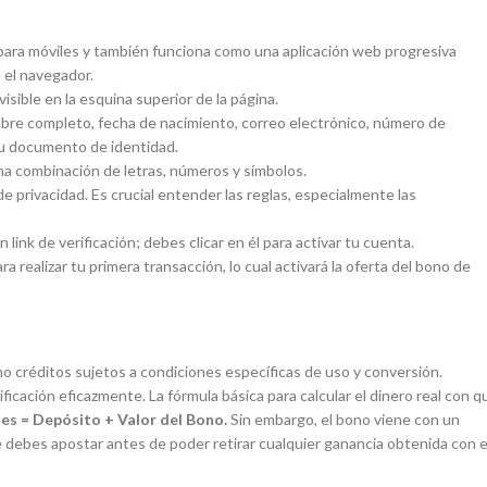
a para móviles y también funciona como una aplicación web progresiva
e el navegador.
sible en la esquina superior de la página.
mbre completo, fecha de nacimiento, correo electrónico, número de
tu documento de identidad.
na combinación de letras, números y símbolos.
 de privacidad. Es crucial entender las reglas, especialmente las
ink de verificación; debes clicar en él para activar tu cuenta.
 realizar tu primera transacción, lo cual activará la oferta del bono de
no créditos sujetos a condiciones específicas de uso y conversión.
cación eficazmente. La fórmula básica para calcular el dinero real con q
es = Depósito + Valor del Bono.
Sin embargo, el bono viene con un
que debes apostar antes de poder retirar cualquier ganancia obtenida con e