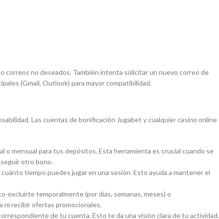
am o correos no deseados. También intenta solicitar un nuevo correo de
cipales (Gmail, Outlook) para mayor compatibilidad.
nsabilidad. Las cuentas de bonificación Jugabet y cualquier casino online
l o mensual para tus depósitos. Esta herramienta es crucial cuando se
seguir otro bono.
re cuánto tiempo puedes jugar en una sesión. Esto ayuda a mantener el
o-excluirte temporalmente (por días, semanas, meses) o
ni recibir ofertas promocionales.
orrespondiente de tu cuenta. Esto te da una visión clara de tu actividad.