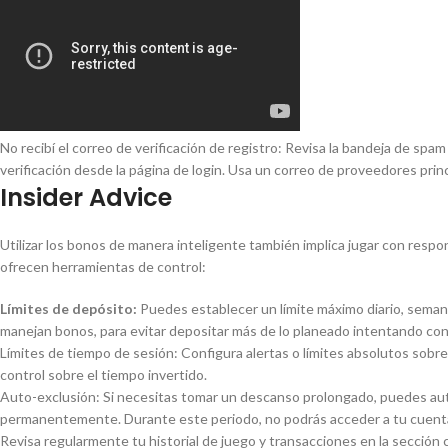
No recibí el correo de verificación de registro: Revisa la bandeja de sp
verificación desde la página de login. Usa un correo de proveedores prin
Insider Advice
Utilizar los bonos de manera inteligente también implica jugar con respo
ofrecen herramientas de control:
Límites de depósito:
Puedes establecer un límite máximo diario, semana
manejan bonos, para evitar depositar más de lo planeado intentando con
Límites de tiempo de sesión: Configura alertas o límites absolutos sob
control sobre el tiempo invertido.
Auto-exclusión: Si necesitas tomar un descanso prolongado, puedes aut
permanentemente. Durante este periodo, no podrás acceder a tu cuenta 
Revisa regularmente tu historial de juego y transacciones en la sección c