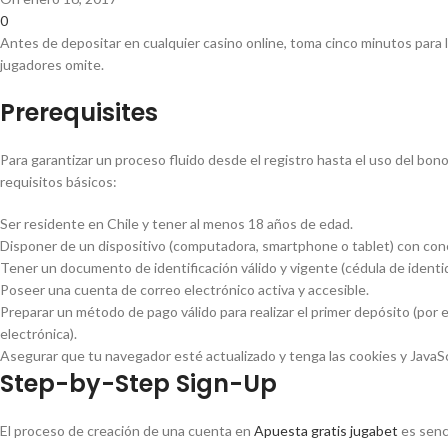
0
Antes de depositar en cualquier casino online, toma cinco minutos para le
jugadores omite.
Prerequisites
Para garantizar un proceso fluido desde el registro hasta el uso del bon
requisitos básicos:
Ser residente en Chile y tener al menos 18 años de edad.
Disponer de un dispositivo (computadora, smartphone o tablet) con cone
Tener un documento de identificación válido y vigente (cédula de identid
Poseer una cuenta de correo electrónico activa y accesible.
Preparar un método de pago válido para realizar el primer depósito (por e
electrónica).
Asegurar que tu navegador esté actualizado y tenga las cookies y JavaScri
Step-by-Step Sign-Up
El proceso de creación de una cuenta en
Apuesta gratis jugabet
es senci