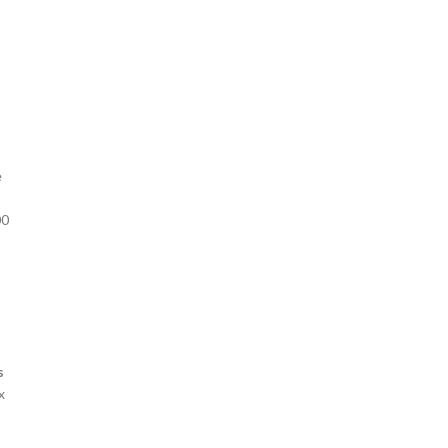
e
00
s
x