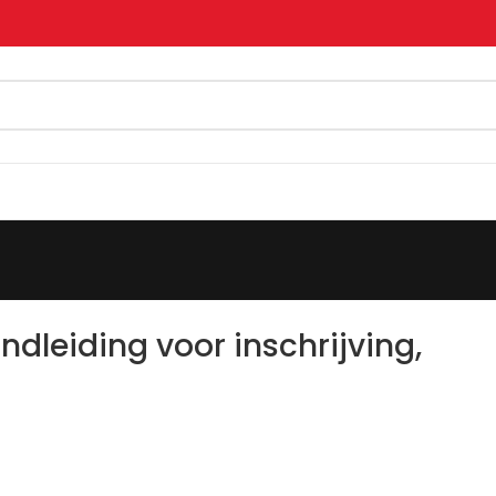
ndleiding voor inschrijving,