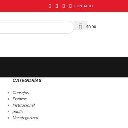
CONTACTO
$
0.00
CATEGORÍAS
Consejos
Eventos
Institucional
public
Uncategorized