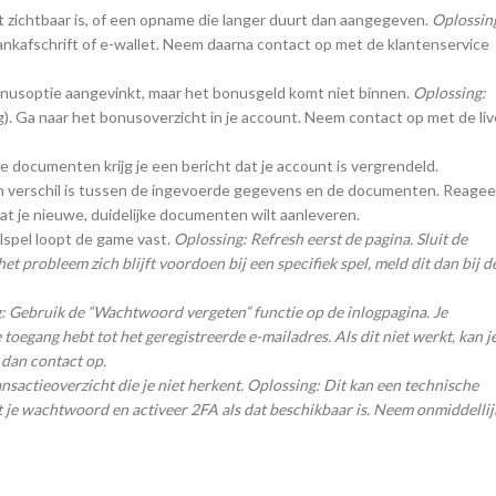
ct zichtbaar is, of een opname die langer duurt dan aangegeven.
Oplossin
bankafschrift of e-wallet. Neem daarna contact op met de klantenservice
nusoptie aangevinkt, maar het bonusgeld komt niet binnen.
Oplossing:
g). Ga naar het bonusoverzicht in je account. Neem contact op met de liv
e documenten krijg je een bericht dat je account is vergrendeld.
een verschil is tussen de ingevoerde gegevens en de documenten. Reagee
at je nieuwe, duidelijke documenten wilt aanleveren.
lspel loopt de game vast.
Oplossing: Refresh eerst de pagina. Sluit de
t probleem zich blijft voordoen bij een specifiek spel, meld dit dan bij d
: Gebruik de “Wachtwoord vergeten” functie op de inlogpagina. Je
toegang hebt tot het geregistreerde e-mailadres. Als dit niet werkt, kan j
 dan contact op.
ansactieoverzicht die je niet herkent.
Oplossing: Dit kan een technische
t je wachtwoord en activeer 2FA als dat beschikbaar is. Neem onmiddellij