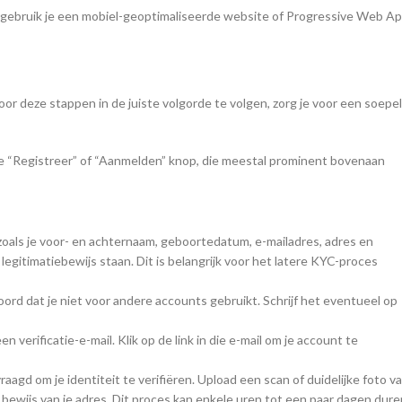
f gebruik je een mobiel-geoptimaliseerde website of Progressive Web A
oor deze stappen in de juiste volgorde te volgen, zorg je voor een soepe
de “Registreer” of “Aanmelden” knop, die meestal prominent bovenaan
als je voor- en achternaam, geboortedatum, e-mailadres, adres en
egitimatiebewijs staan. Dit is belangrijk voor het latere KYC-proces
rd dat je niet voor andere accounts gebruikt. Schrijf het eventueel op
 verificatie-e-mail. Klik op de link in die e-mail om je account te
raagd om je identiteit te verifiëren. Upload een scan of duidelijke foto v
 bewijs van je adres. Dit proces kan enkele uren tot een paar dagen dure