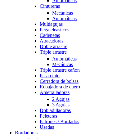
Automáticas
Cintureras
Mecánicas
Automáticas
Multiagujas
Pega eleasticos
Cadenetas
Atracadoras
Doble arrastre
Triple arrastre
Automáticas
Mecánicas
Triple arrastre cañon
Pasa cinto
Cerradora de bolsas
Rebajadora de cuero
Ametralladoras
2 Agujas
3 Agujas
Dobladilladoras
Peleteras
Patrones / Bordados
Usadas
Bordadoras