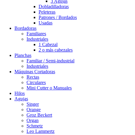
3 Agujas
Dobladilladoras
Peleteras
Patrones / Bordados
Usadas
Bordadoras
Familiares
Industriales
1 Cabezal
2 o más cabezales
Planchas
Familiar / Semi-industrial
Industriales
Máquinas Cortadoras
Rectas
Circulares
Mini Cutter o Manuales
Hilos
Agujas
Singer
Orange
Groz Beckert
Organ
Schmetz
Leo Lammertz