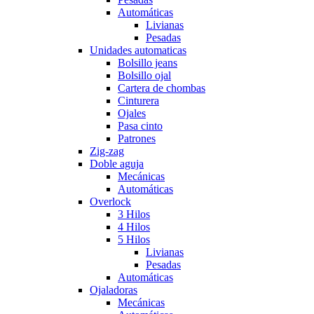
Automáticas
Livianas
Pesadas
Unidades automaticas
Bolsillo jeans
Bolsillo ojal
Cartera de chombas
Cinturera
Ojales
Pasa cinto
Patrones
Zig-zag
Doble aguja
Mecánicas
Automáticas
Overlock
3 Hilos
4 Hilos
5 Hilos
Livianas
Pesadas
Automáticas
Ojaladoras
Mecánicas