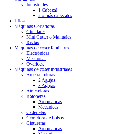
Industriales
1 Cabezal
2 o más cabezales
Hilos
Máquinas Cortadoras
Circulares
Mini Cutter o Manuales
Rectas
Maquinas de coser familiares
Electrónicas
Mecánicas
Overlock
Máquinas de coser industriales
Ametralladoras
2 Agujas
3 Agujas
Atracadoras
Botoneras
Automáticas
Mecánicas
Cadenetas
Cerradora de bolsas
Cintureras
Automáticas
Mecánicas