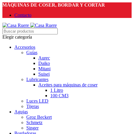
MÁQUINAS DE COSER, BORDAR Y CORTAR
Contacto
Elegir categoría
Accesorios
Guías
Aurec
Daiko
Mitani
Suisei
Lubricantes
Aceites para máquinas de coser
1 Litro
100 CM3
Luces LED
Tijeras
Agujas
Groz Beckert
Schmetz
Singer
Bordadoras