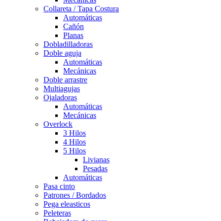
Collareta / Tapa Costura
Automáticas
Cañón
Planas
Dobladilladoras
Doble aguja
Automáticas
Mecánicas
Doble arrastre
Multiagujas
Ojaladoras
Automáticas
Mecánicas
Overlock
3 Hilos
4 Hilos
5 Hilos
Livianas
Pesadas
Automáticas
Pasa cinto
Patrones / Bordados
Pega eleasticos
Peleteras