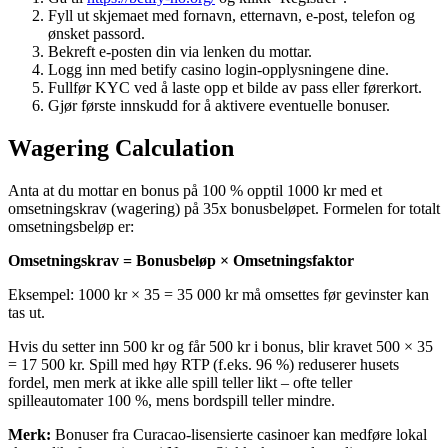
Fyll ut skjemaet med fornavn, etternavn, e-post, telefon og
ønsket passord.
Bekreft e-posten din via lenken du mottar.
Logg inn med betify casino login-opplysningene dine.
Fullfør KYC ved å laste opp et bilde av pass eller førerkort.
Gjør første innskudd for å aktivere eventuelle bonuser.
Wagering Calculation
Anta at du mottar en bonus på 100 % opptil 1000 kr med et
omsetningskrav (wagering) på 35x bonusbeløpet. Formelen for totalt
omsetningsbeløp er:
Omsetningskrav = Bonusbeløp × Omsetningsfaktor
Eksempel: 1000 kr × 35 = 35 000 kr må omsettes før gevinster kan
tas ut.
Hvis du setter inn 500 kr og får 500 kr i bonus, blir kravet 500 × 35
= 17 500 kr. Spill med høy RTP (f.eks. 96 %) reduserer husets
fordel, men merk at ikke alle spill teller likt – ofte teller
spilleautomater 100 %, mens bordspill teller mindre.
Merk:
Bonuser fra Curacao-lisensierte casinoer kan medføre lokal