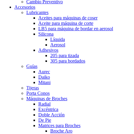
Cambio Preventivo
Accesorios
Lubricantes
Aceites para máquinas de coser
Aceite para máquina de corte
LB5 para máquina de bordar en aerosol
Silicona
Líquida
Aerosol
Adhesivos
205 para tizada
305 para bordados
Guías
Aurec
Daiko
Mitani
Tijeras
Porta Conos
Máquinas de Broches
Radial
Excéntrica
Doble Acción
De Pie
Matrices para Broches
Broche Aro