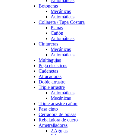
Automáticas
Botoneras
Mecánicas
Automáticas
Collareta / Tapa Costura
Planas
Cañón
Automáticas
Cintureras
Mecánicas
Automáticas
Multiagujas
Pega eleasticos
Cadenetas
Atracadoras
Doble arrastre
Triple arrastre
Automáticas
Mecánicas
Triple arrastre cañon
Pasa cinto
Cerradora de bolsas
Rebajadora de cuero
Ametralladoras
2 Agujas