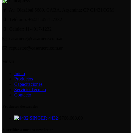
Av. Olazábal 5689, CABA, Argentina; CP C1431CGM
Teléfono: +5411-4521-7382
Celular: 11-4917-1232
casaruere@casaruere.com.ar
repuestos@casaruere.com.ar
MENU
Inicio
Productos
Capacitaciones
Servicio Técnico
Contacto
Productos destacados
SINGER 4432
$
766,663.00
Suscribite a nuestro newsletter