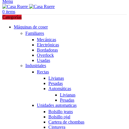
Menu
0
items
Categorías
Máquinas de coser
Familiares
Mecánicas
Electrónicas
Bordadoras
Overlock
Usadas
Industriales
Rectas
Livianas
Pesadas
Automáticas
Livianas
Pesadas
Unidades automaticas
Bolsillo jeans
Bolsillo ojal
Cartera de chombas
Cinturera