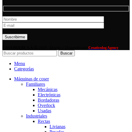
Por favor, deja este campo vacío.
CASA RUERE S.A.
2020 - Diseño y Desarrollo por
Creativedog Agency
Buscar
Menu
Categorías
Máquinas de coser
Familiares
Mecánicas
Electrónicas
Bordadoras
Overlock
Usadas
Industriales
Rectas
Livianas
Pesadas