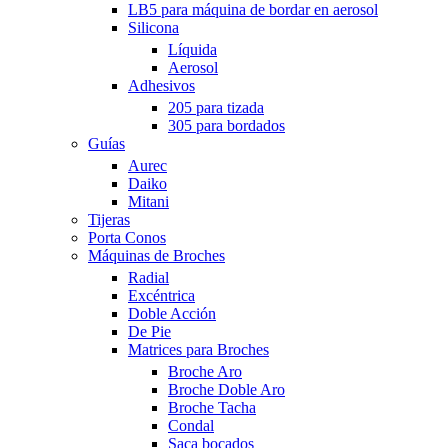
LB5 para máquina de bordar en aerosol
Silicona
Líquida
Aerosol
Adhesivos
205 para tizada
305 para bordados
Guías
Aurec
Daiko
Mitani
Tijeras
Porta Conos
Máquinas de Broches
Radial
Excéntrica
Doble Acción
De Pie
Matrices para Broches
Broche Aro
Broche Doble Aro
Broche Tacha
Condal
Saca bocados