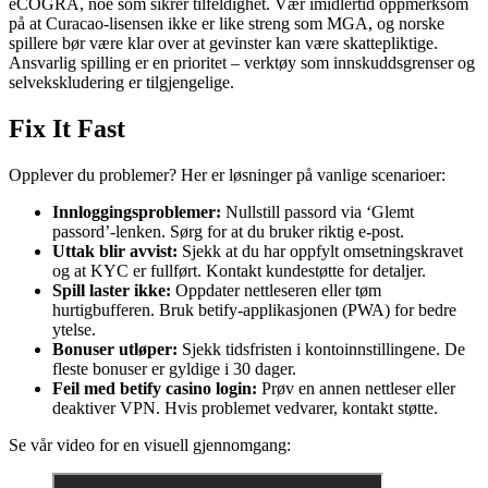
eCOGRA, noe som sikrer tilfeldighet. Vær imidlertid oppmerksom
på at Curacao-lisensen ikke er like streng som MGA, og norske
spillere bør være klar over at gevinster kan være skattepliktige.
Ansvarlig spilling er en prioritet – verktøy som innskuddsgrenser og
selvekskludering er tilgjengelige.
Fix It Fast
Opplever du problemer? Her er løsninger på vanlige scenarioer:
Innloggingsproblemer:
Nullstill passord via ‘Glemt
passord’-lenken. Sørg for at du bruker riktig e-post.
Uttak blir avvist:
Sjekk at du har oppfylt omsetningskravet
og at KYC er fullført. Kontakt kundestøtte for detaljer.
Spill laster ikke:
Oppdater nettleseren eller tøm
hurtigbufferen. Bruk betify-applikasjonen (PWA) for bedre
ytelse.
Bonuser utløper:
Sjekk tidsfristen i kontoinnstillingene. De
fleste bonuser er gyldige i 30 dager.
Feil med betify casino login:
Prøv en annen nettleser eller
deaktiver VPN. Hvis problemet vedvarer, kontakt støtte.
Se vår video for en visuell gjennomgang: