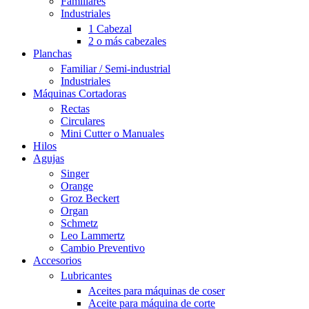
Familiares
Industriales
1 Cabezal
2 o más cabezales
Planchas
Familiar / Semi-industrial
Industriales
Máquinas Cortadoras
Rectas
Circulares
Mini Cutter o Manuales
Hilos
Agujas
Singer
Orange
Groz Beckert
Organ
Schmetz
Leo Lammertz
Cambio Preventivo
Accesorios
Lubricantes
Aceites para máquinas de coser
Aceite para máquina de corte