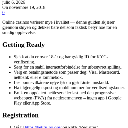
julio 6, 2026
On noviembre 19, 2018
0
Online casinos varierer mye i kvalitet — denne guiden skjærer
gjennom støyen og dekker bare det som faktisk betyr noe for en
smidig opplevelse.
Getting Ready
Sjekk at du er over 18 år og har gyldig ID for KYC-
verifisering.
Sørg for en stabil internettforbindelse for uforstyrret spilling.
Velg en betalingsmetode som passer deg: Visa, Mastercard,
nettbank eller e-lommebok.
Les bonusvilkårene nøye før du gjør første innskudd.
Ha tilgjengelig e-post og mobilnummer for verifiseringskoder.
Bruk en oppdatert nettleser eller last ned den progressive
webappen (PWA) fra nettlesermenyen – ingen app i Google
Play eller App Store.
Registration
Gå til
https://betify-no.org/
og klikk ‘Registrer’.