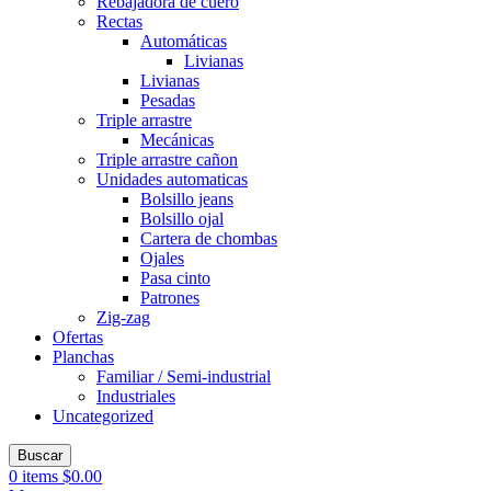
Rebajadora de cuero
Rectas
Automáticas
Livianas
Livianas
Pesadas
Triple arrastre
Mecánicas
Triple arrastre cañon
Unidades automaticas
Bolsillo jeans
Bolsillo ojal
Cartera de chombas
Ojales
Pasa cinto
Patrones
Zig-zag
Ofertas
Planchas
Familiar / Semi-industrial
Industriales
Uncategorized
Buscar
0
items
$
0.00