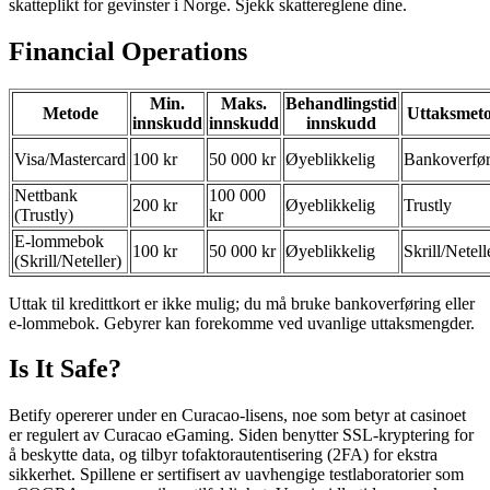
skatteplikt for gevinster i Norge. Sjekk skattereglene dine.
Financial Operations
Min.
Maks.
Behandlingstid
Metode
Uttaksmet
innskudd
innskudd
innskudd
Visa/Mastercard
100 kr
50 000 kr
Øyeblikkelig
Bankoverfør
Nettbank
100 000
200 kr
Øyeblikkelig
Trustly
(Trustly)
kr
E-lommebok
100 kr
50 000 kr
Øyeblikkelig
Skrill/Netell
(Skrill/Neteller)
Uttak til kredittkort er ikke mulig; du må bruke bankoverføring eller
e-lommebok. Gebyrer kan forekomme ved uvanlige uttaksmengder.
Is It Safe?
Betify opererer under en Curacao-lisens, noe som betyr at casinoet
er regulert av Curacao eGaming. Siden benytter SSL-kryptering for
å beskytte data, og tilbyr tofaktorautentisering (2FA) for ekstra
sikkerhet. Spillene er sertifisert av uavhengige testlaboratorier som