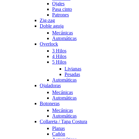
Ojales
Pasa cinto
Patrones
Zig-zag
Doble aguja
Mecánicas
Automáticas
Overlock
3 Hilos
4 Hilos
5 Hilos
Livianas
Pesadas
Automáticas
Ojaladoras
Mecánicas
Automáticas
Botoneras
Mecánicas
Automáticas
Collareta / Tapa Costura
Planas
Cañón