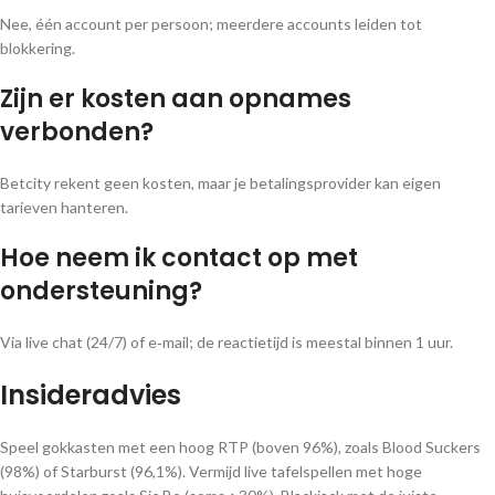
Nee, één account per persoon; meerdere accounts leiden tot
blokkering.
Zijn er kosten aan opnames
verbonden?
Betcity rekent geen kosten, maar je betalingsprovider kan eigen
tarieven hanteren.
Hoe neem ik contact op met
ondersteuning?
Via live chat (24/7) of e‑mail; de reactietijd is meestal binnen 1 uur.
Insideradvies
Speel gokkasten met een hoog RTP (boven 96%), zoals Blood Suckers
(98%) of Starburst (96,1%). Vermijd live tafelspellen met hoge