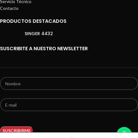
Servicio Técnico
Contacto
PRODUCTOS DESTACADOS
SINGER 4432
SUSCRIBITE A NUESTRO NEWSLETTER
Por favor, deja este campo vacío.