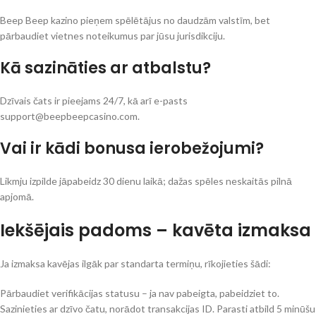
Beep Beep kazino pieņem spēlētājus no daudzām valstīm, bet
pārbaudiet vietnes noteikumus par jūsu jurisdikciju.
Kā sazināties ar atbalstu?
Dzīvais čats ir pieejams 24/7, kā arī e-pasts
support@beepbeepcasino.com.
Vai ir kādi bonusa ierobežojumi?
Likmju izpilde jāpabeidz 30 dienu laikā; dažas spēles neskaitās pilnā
apjomā.
Iekšējais padoms – kavēta izmaksa
Ja izmaksa kavējas ilgāk par standarta termiņu, rīkojieties šādi:
Pārbaudiet verifikācijas statusu – ja nav pabeigta, pabeidziet to.
Sazinieties ar dzīvo čatu, norādot transakcijas ID. Parasti atbild 5 minūšu