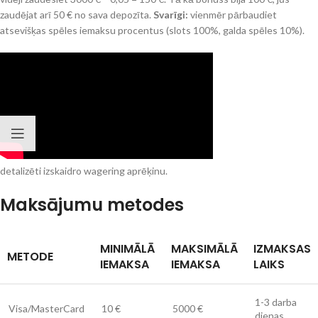
zaudējat arī 50 € no sava depozīta.
Svarīgi:
vienmēr pārbaudiet
atsevišķas spēles iemaksu procentus (slots 100%, galda spēles 10%).
detalizēti izskaidro wagering aprēķinu.
Maksājumu metodes
MINIMĀLĀ
MAKSIMĀLĀ
IZMAKSAS
METODE
IEMAKSA
IEMAKSA
LAIKS
1-3 darba
Visa/MasterCard
10 €
5000 €
dienas