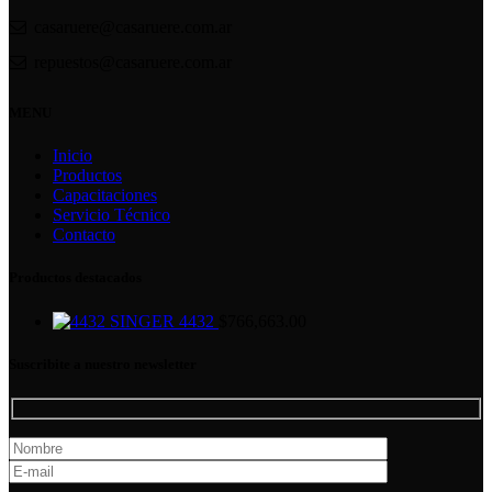
casaruere@casaruere.com.ar
repuestos@casaruere.com.ar
MENU
Inicio
Productos
Capacitaciones
Servicio Técnico
Contacto
Productos destacados
SINGER 4432
$
766,663.00
Suscribite a nuestro newsletter