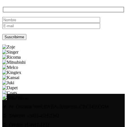
Por favor, deja este campo vacío.
Av. Olazábal 5689, CABA, Argentina; CP C1431CGM
Teléfono: +5411-4521-7382
Celular: 11-4917-1232