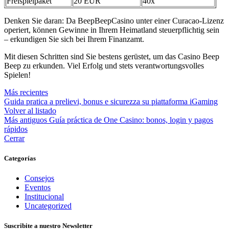
Freispielpaket
20 EUR
40x
Denken Sie daran: Da BeepBeepCasino unter einer Curacao-Lizenz
operiert, können Gewinne in Ihrem Heimatland steuerpflichtig sein
– erkundigen Sie sich bei Ihrem Finanzamt.
Mit diesen Schritten sind Sie bestens gerüstet, um das Casino Beep
Beep zu erkunden. Viel Erfolg und stets verantwortungsvolles
Spielen!
Más recientes
Guida pratica a prelievi, bonus e sicurezza su piattaforma iGaming
Volver al listado
Más antiguos
Guía práctica de One Casino: bonos, login y pagos
rápidos
Cerrar
Categorías
Consejos
Eventos
Institucional
Uncategorized
Suscribite a nuestro Newsletter