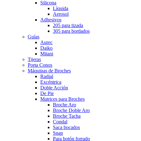
Silicona
Líquida
Aerosol
Adhesivos
205 para tizada
305 para bordados
Guías
Aurec
Daiko
Mitani
Tijeras
Porta Conos
Máquinas de Broches
Radial
Excéntrica
Doble Acción
De Pie
Matrices para Broches
Broche Aro
Broche Doble Aro
Broche Tacha
Condal
Saca bocados
Snap
Para botón forrado