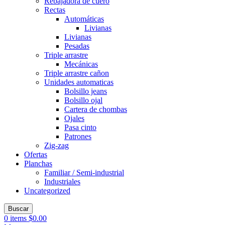
Rebajadora de cuero
Rectas
Automáticas
Livianas
Livianas
Pesadas
Triple arrastre
Mecánicas
Triple arrastre cañon
Unidades automaticas
Bolsillo jeans
Bolsillo ojal
Cartera de chombas
Ojales
Pasa cinto
Patrones
Zig-zag
Ofertas
Planchas
Familiar / Semi-industrial
Industriales
Uncategorized
Buscar
0
items
$
0.00