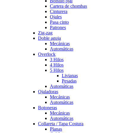
Bolsillo ojal
Cartera de chombas
Cinturera
Ojales
Pasa cinto
Patrones
Zig-zag
Doble aguja
Mecánicas
Automáticas
Overlock
3 Hilos
4 Hilos
5 Hilos
Livianas
Pesadas
Automáticas
Ojaladoras
Mecánicas
Automáticas
Botoneras
Mecánicas
Automáticas
Collareta / Tapa Costura
Planas