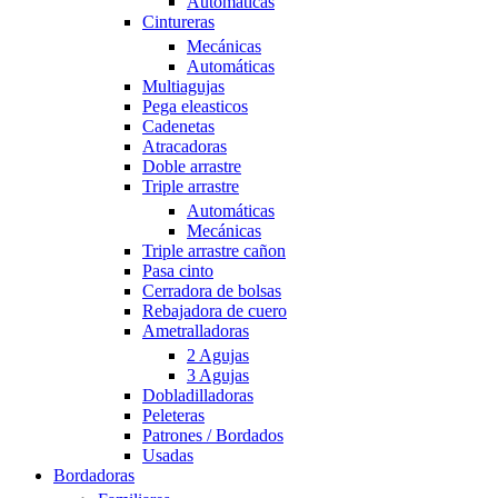
Automáticas
Cintureras
Mecánicas
Automáticas
Multiagujas
Pega eleasticos
Cadenetas
Atracadoras
Doble arrastre
Triple arrastre
Automáticas
Mecánicas
Triple arrastre cañon
Pasa cinto
Cerradora de bolsas
Rebajadora de cuero
Ametralladoras
2 Agujas
3 Agujas
Dobladilladoras
Peleteras
Patrones / Bordados
Usadas
Bordadoras