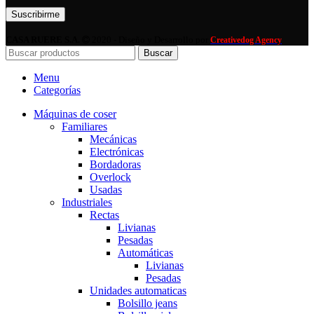
Por favor, deja este campo vacío.
CASA RUERE S.A.
2020 - Diseño y Desarrollo por
Creativedog Agency
Buscar
Menu
Categorías
Máquinas de coser
Familiares
Mecánicas
Electrónicas
Bordadoras
Overlock
Usadas
Industriales
Rectas
Livianas
Pesadas
Automáticas
Livianas
Pesadas
Unidades automaticas
Bolsillo jeans