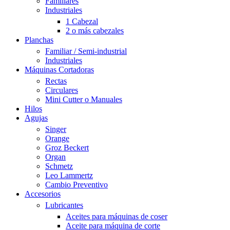
Familiares
Industriales
1 Cabezal
2 o más cabezales
Planchas
Familiar / Semi-industrial
Industriales
Máquinas Cortadoras
Rectas
Circulares
Mini Cutter o Manuales
Hilos
Agujas
Singer
Orange
Groz Beckert
Organ
Schmetz
Leo Lammertz
Cambio Preventivo
Accesorios
Lubricantes
Aceites para máquinas de coser
Aceite para máquina de corte