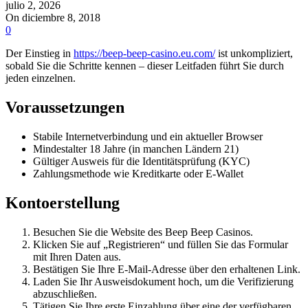
julio 2, 2026
On diciembre 8, 2018
0
Der Einstieg in
https://beep-beep-casino.eu.com/
ist unkompliziert,
sobald Sie die Schritte kennen – dieser Leitfaden führt Sie durch
jeden einzelnen.
Voraussetzungen
Stabile Internetverbindung und ein aktueller Browser
Mindestalter 18 Jahre (in manchen Ländern 21)
Gültiger Ausweis für die Identitätsprüfung (KYC)
Zahlungsmethode wie Kreditkarte oder E-Wallet
Kontoerstellung
Besuchen Sie die Website des Beep Beep Casinos.
Klicken Sie auf „Registrieren“ und füllen Sie das Formular
mit Ihren Daten aus.
Bestätigen Sie Ihre E-Mail-Adresse über den erhaltenen Link.
Laden Sie Ihr Ausweisdokument hoch, um die Verifizierung
abzuschließen.
Tätigen Sie Ihre erste Einzahlung über eine der verfügbaren