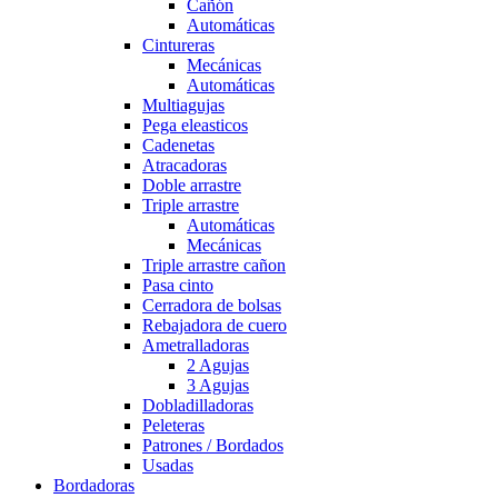
Cañón
Automáticas
Cintureras
Mecánicas
Automáticas
Multiagujas
Pega eleasticos
Cadenetas
Atracadoras
Doble arrastre
Triple arrastre
Automáticas
Mecánicas
Triple arrastre cañon
Pasa cinto
Cerradora de bolsas
Rebajadora de cuero
Ametralladoras
2 Agujas
3 Agujas
Dobladilladoras
Peleteras
Patrones / Bordados
Usadas
Bordadoras