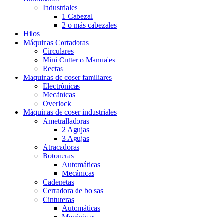
Industriales
1 Cabezal
2 o más cabezales
Hilos
Máquinas Cortadoras
Circulares
Mini Cutter o Manuales
Rectas
Maquinas de coser familiares
Electrónicas
Mecánicas
Overlock
Máquinas de coser industriales
Ametralladoras
2 Agujas
3 Agujas
Atracadoras
Botoneras
Automáticas
Mecánicas
Cadenetas
Cerradora de bolsas
Cintureras
Automáticas
Mecánicas