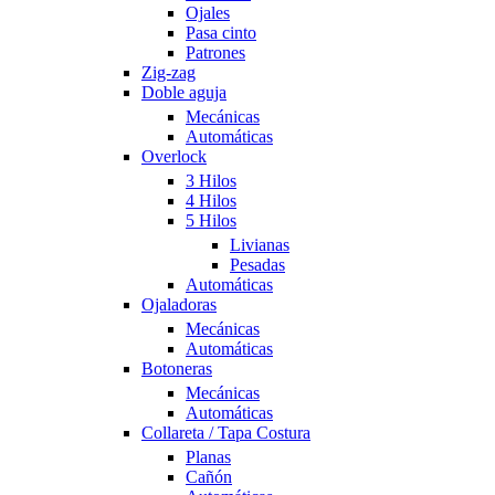
Ojales
Pasa cinto
Patrones
Zig-zag
Doble aguja
Mecánicas
Automáticas
Overlock
3 Hilos
4 Hilos
5 Hilos
Livianas
Pesadas
Automáticas
Ojaladoras
Mecánicas
Automáticas
Botoneras
Mecánicas
Automáticas
Collareta / Tapa Costura
Planas
Cañón