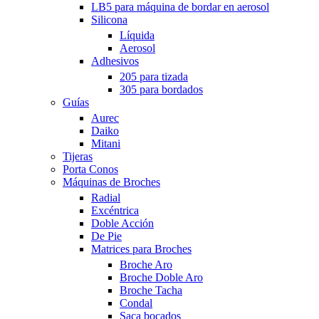
LB5 para máquina de bordar en aerosol
Silicona
Líquida
Aerosol
Adhesivos
205 para tizada
305 para bordados
Guías
Aurec
Daiko
Mitani
Tijeras
Porta Conos
Máquinas de Broches
Radial
Excéntrica
Doble Acción
De Pie
Matrices para Broches
Broche Aro
Broche Doble Aro
Broche Tacha
Condal
Saca bocados