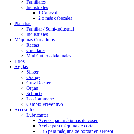
Familiares
Industriales
1 Cabezal
2 o más cabezales
Planchas
Familiar / Semi-industrial
Industriales
Máquinas Cortadoras
Rectas
Circulares
Mini Cutter o Manuales
Hilos
Agujas
Singer
Orange
Groz Beckert
Organ
Schmetz
Leo Lammertz
Cambio Preventivo
Accesorios
Lubricantes
Aceites para máquinas de coser
Aceite para máquina de corte
LB5 para máquina de bordar en aerosol