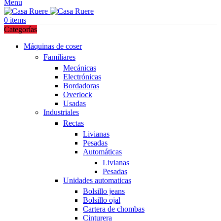
Menu
0
items
Categorías
Máquinas de coser
Familiares
Mecánicas
Electrónicas
Bordadoras
Overlock
Usadas
Industriales
Rectas
Livianas
Pesadas
Automáticas
Livianas
Pesadas
Unidades automaticas
Bolsillo jeans
Bolsillo ojal
Cartera de chombas
Cinturera