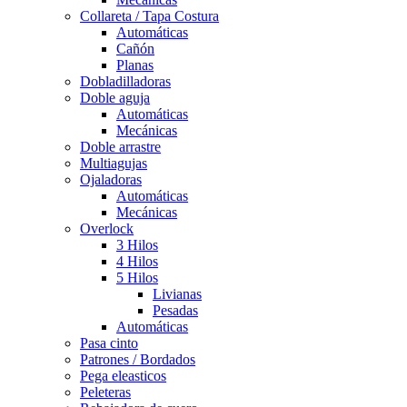
Collareta / Tapa Costura
Automáticas
Cañón
Planas
Dobladilladoras
Doble aguja
Automáticas
Mecánicas
Doble arrastre
Multiagujas
Ojaladoras
Automáticas
Mecánicas
Overlock
3 Hilos
4 Hilos
5 Hilos
Livianas
Pesadas
Automáticas
Pasa cinto
Patrones / Bordados
Pega eleasticos
Peleteras