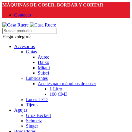
MÁQUINAS DE COSER, BORDAR Y CORTAR
Contacto
Elegir categoría
Accesorios
Guías
Aurec
Daiko
Mitani
Suisei
Lubricantes
Aceites para máquinas de coser
1 Litro
100 CM3
Luces LED
Tijeras
Agujas
Groz Beckert
Schmetz
Singer
Bordadoras