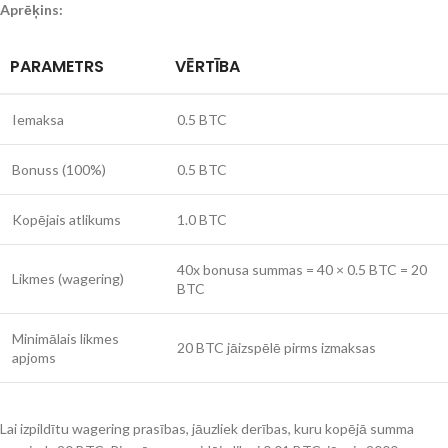
Aprēķins:
PARAMETRS
VĒRTĪBA
Iemaksa
0.5 BTC
Bonuss (100%)
0.5 BTC
Kopējais atlikums
1.0 BTC
40x bonusa summas = 40 × 0.5 BTC = 20
Likmes (wagering)
BTC
Minimālais likmes
20 BTC jāizspēlē pirms izmaksas
apjoms
Lai izpildītu wagering prasības, jāuzliek derības, kuru kopējā summa