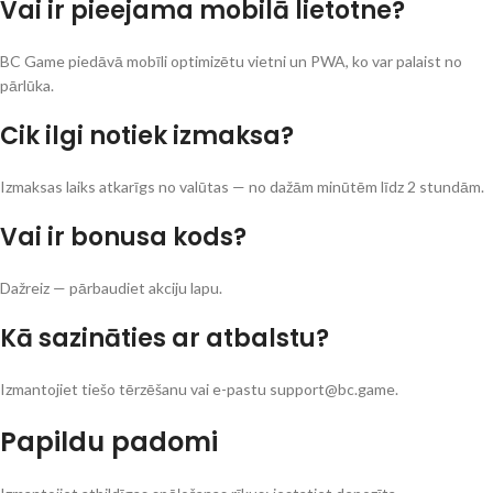
Vai ir pieejama mobilā lietotne?
BC Game piedāvā mobīli optimizētu vietni un PWA, ko var palaist no
pārlūka.
Cik ilgi notiek izmaksa?
Izmaksas laiks atkarīgs no valūtas — no dažām minūtēm līdz 2 stundām.
Vai ir bonusa kods?
Dažreiz — pārbaudiet akciju lapu.
Kā sazināties ar atbalstu?
Izmantojiet tiešo tērzēšanu vai e-pastu support@bc.game.
Papildu padomi