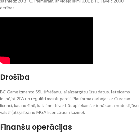
sasniedz 20 BTC. Piemēram, ar vidējo likmi 0.01 BTC, jāveic 2000
derības.
Drošība
BC Game izmanto SSL šifrēšanu, lai aizsargātu jūsu datus. Ieteicams
iespējot 2FA un regulāri mainīt paroli. Platforma darbojas ar Curacao
licenci, kas nozīmē, ka laimesti var būt apliekami ar ienākuma nodokli jūsu
valstī (atšķirībā no MGA licencētiem kazino).
Finanšu operācijas