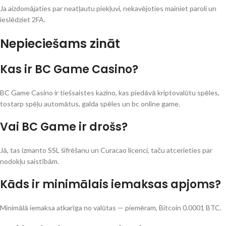
Ja aizdomājaties par neatļautu piekļuvi, nekavējoties mainiet paroli un
ieslēdziet 2FA.
Nepieciešams zināt
Kas ir BC Game Casino?
BC Game Casino ir tiešsaistes kazino, kas piedāvā kriptovalūtu spēles,
tostarp spēļu automātus, galda spēles un bc online game.
Vai BC Game ir drošs?
Jā, tas izmanto SSL šifrēšanu un Curacao licenci, taču atcerieties par
nodokļu saistībām.
Kāds ir minimālais iemaksas apjoms?
Minimālā iemaksa atkarīga no valūtas — piemēram, Bitcoin 0.0001 BTC.