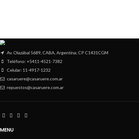
Av. Olazábal 5689, CABA, Argentina; CP C1431CGM
Teléfono: +5411-4521-7382
Celular: 11-4917-1232
casaruere@casaruere.com.ar
repuestos@casaruere.com.ar
MENU