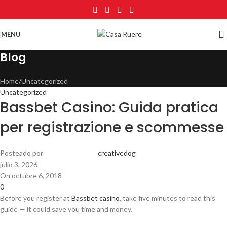
MENU
Blog
Home
Uncategorized
Uncategorized
Bassbet Casino: Guida pratica
per registrazione e scommesse
Posteado por
creativedog
julio 3, 2026
On octubre 6, 2018
0
Before you register at
Bassbet casino
, take five minutes to read this
guide — it could save you time and money.