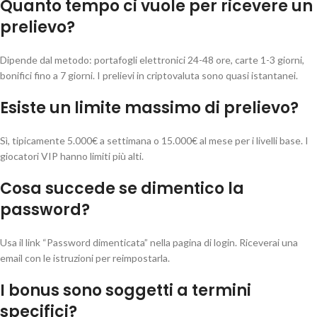
Quanto tempo ci vuole per ricevere un
prelievo?
Dipende dal metodo: portafogli elettronici 24-48 ore, carte 1-3 giorni,
bonifici fino a 7 giorni. I prelievi in criptovaluta sono quasi istantanei.
Esiste un limite massimo di prelievo?
Sì, tipicamente 5.000€ a settimana o 15.000€ al mese per i livelli base. I
giocatori VIP hanno limiti più alti.
Cosa succede se dimentico la
password?
Usa il link “Password dimenticata” nella pagina di login. Riceverai una
email con le istruzioni per reimpostarla.
I bonus sono soggetti a termini
specifici?