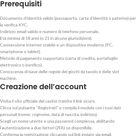
Prerequisiti
Documento d’identità valido (passaporto, carta d’identità o patente) per
la verifica KYC.
Indirizzo email valido e numero di telefono personale.
Età minima di 18 anni (o 21 in alcune giurisdizioni).
Connessione internet stabile e un dispositivo moderno (PC,
smartphone o tablet).
Metodo di pagamento supportato (carta di credito, portafoglio
elettronico o bonifico).
Conoscenza di base delle regole dei giochi da tavolo e delle slot
machine.
Creazione dell’account
Visita il sito ufficiale del casinò tramite il link sicuro.
Clicca sul pulsante “Registrati” e compila il modulo con i tuoi dati
personali (nome, cognome, data di nascita, indirizzo).
Scegli un nome utente e una password complessa, abilitando
l’autenticazione a due fattori (2FA) se disponibile.
Conferma la registrazione cliccando sul link inviato via email.