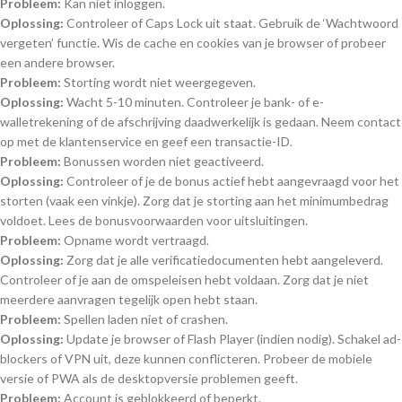
Probleem:
Kan niet inloggen.
Oplossing:
Controleer of Caps Lock uit staat. Gebruik de ‘Wachtwoord
vergeten’ functie. Wis de cache en cookies van je browser of probeer
een andere browser.
Probleem:
Storting wordt niet weergegeven.
Oplossing:
Wacht 5-10 minuten. Controleer je bank- of e-
walletrekening of de afschrijving daadwerkelijk is gedaan. Neem contact
op met de klantenservice en geef een transactie-ID.
Probleem:
Bonussen worden niet geactiveerd.
Oplossing:
Controleer of je de bonus actief hebt aangevraagd voor het
storten (vaak een vinkje). Zorg dat je storting aan het minimumbedrag
voldoet. Lees de bonusvoorwaarden voor uitsluitingen.
Probleem:
Opname wordt vertraagd.
Oplossing:
Zorg dat je alle verificatiedocumenten hebt aangeleverd.
Controleer of je aan de omspeleisen hebt voldaan. Zorg dat je niet
meerdere aanvragen tegelijk open hebt staan.
Probleem:
Spellen laden niet of crashen.
Oplossing:
Update je browser of Flash Player (indien nodig). Schakel ad-
blockers of VPN uit, deze kunnen conflicteren. Probeer de mobiele
versie of PWA als de desktopversie problemen geeft.
Probleem:
Account is geblokkeerd of beperkt.