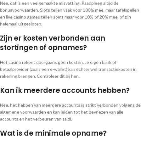
Nee, dat is een veelgemaakte misvatting. Raadpleeg altijd de
bonusvoorwaarden. Slots tellen vaak voor 100% mee, maar tafelspellen
en live casino games tellen soms maar voor 10% of 20% mee, of zijn
helemaal uitgesloten.
Zijn er kosten verbonden aan
stortingen of opnames?
Het casino rekent doorgaans geen kosten. Je eigen bank of
betaalprovider (zoals een e-wallet) kan echter wel transactiekosten in
rekening brengen. Controleer dit bij hen.
Kan ik meerdere accounts hebben?
Nee, het hebben van meerdere accounts is strikt verbonden volgens de
algemene voorwaarden en kan leiden tot het bevriezen van alle
accounts en het verbeuren van saldi.
Wat is de minimale opname?