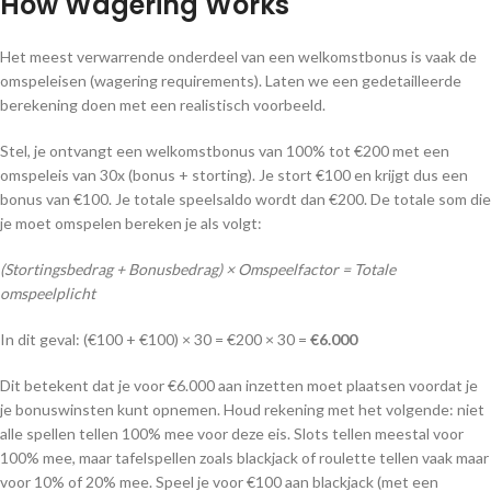
How Wagering Works
Het meest verwarrende onderdeel van een welkomstbonus is vaak de
omspeleisen (wagering requirements). Laten we een gedetailleerde
berekening doen met een realistisch voorbeeld.
Stel, je ontvangt een welkomstbonus van 100% tot €200 met een
omspeleis van 30x (bonus + storting). Je stort €100 en krijgt dus een
bonus van €100. Je totale speelsaldo wordt dan €200. De totale som die
je moet omspelen bereken je als volgt:
(Stortingsbedrag + Bonusbedrag) × Omspeelfactor = Totale
omspeelplicht
In dit geval: (€100 + €100) × 30 = €200 × 30 =
€6.000
Dit betekent dat je voor €6.000 aan inzetten moet plaatsen voordat je
je bonuswinsten kunt opnemen. Houd rekening met het volgende: niet
alle spellen tellen 100% mee voor deze eis. Slots tellen meestal voor
100% mee, maar tafelspellen zoals blackjack of roulette tellen vaak maar
voor 10% of 20% mee. Speel je voor €100 aan blackjack (met een