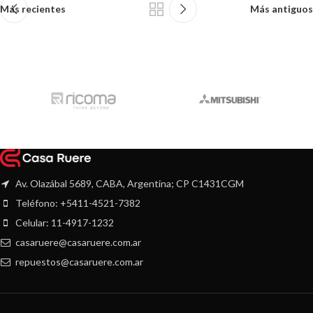
Más recientes
Más antiguos
Av. Olazábal 5689, CABA, Argentina; CP C1431CGM
Teléfono: +5411-4521-7382
Celular: 11-4917-1232
casaruere@casaruere.com.ar
repuestos@casaruere.com.ar