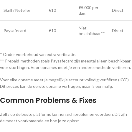
€5.000 per
Skrill / Neteller
€10
Direct
dag
Niet
Paysafecard
€10
Direct
beschikbaar**
* Onder voorbehoud van extra verificatie.
** Prepaid-methoden zoals Paysafecard zijn meestal alleen beschikbaar
voor stortingen. Voor opnames moet je een andere methode verifiëren.
Voor elke opname moet je mogelijk je account volledig verifiëren (KYC).
Dit proces kan de eerste opname vertragen, maar is eenmalig.
Common Problems & Fixes
Zelfs op de beste platforms kunnen zich problemen voordoen. Dit zijn
de meest voorkomende en hoe je ze oplost.