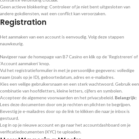
Geen actieve blokkering: Controleer of je niet bent uitgesloten van
andere gokdiensten, wat een conflict kan veroorzaken.
Registration
Het aanmaken van een account is eenvoudig. Volg deze stappen
nauwkeurig.
Navigeer naar de homepage van B7 Casino en klik op de ‘Registreren’ of
‘Account aanmaken’ knop.
Vul het registratieformulier in met je persoonlijke gegevens: volledige
naam (zoals op je ID), geboortedatum, adres en e-mailadres.
Kies een veilige gebruikersnaam en een sterk wachtwoord. Gebruik een
combinatie van hoofdletters, kleine letters, cijfers en symbolen.
Accepteer de algemene voorwaarden en het privacybeleid.
Belangrijk:
Lees deze documenten door om je rechten en plichten te begrijpen.
Bevestig je e-mailadres door op de link te klikken die naar je inbox is
gestuurd.
Log in op je nieuwe account en ga naar het accountdashboard om je
verificatiedocumenten (KYC) te uploaden.