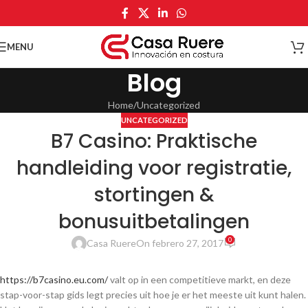
MENU
Blog
Home
Uncategorized
UNCATEGORIZED
B7 Casino: Praktische
handleiding voor registratie,
stortingen &
bonusuitbetalingen
0
Casa Ruere
On febrero 27, 2017
https://b7casino.eu.com/
valt op in een competitieve markt, en deze
stap-voor-stap gids legt precies uit hoe je er het meeste uit kunt halen.