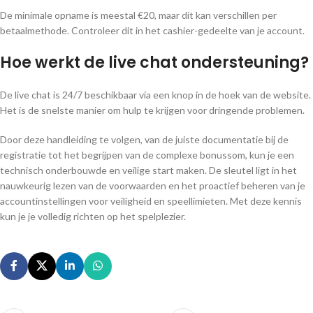
De minimale opname is meestal €20, maar dit kan verschillen per
betaalmethode. Controleer dit in het cashier-gedeelte van je account.
Hoe werkt de live chat ondersteuning?
De live chat is 24/7 beschikbaar via een knop in de hoek van de website.
Het is de snelste manier om hulp te krijgen voor dringende problemen.
Door deze handleiding te volgen, van de juiste documentatie bij de
registratie tot het begrijpen van de complexe bonussom, kun je een
technisch onderbouwde en veilige start maken. De sleutel ligt in het
nauwkeurig lezen van de voorwaarden en het proactief beheren van je
accountinstellingen voor veiligheid en speellimieten. Met deze kennis
kun je je volledig richten op het spelplezier.