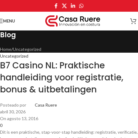
MENU
Blog
Home
Uncategorized
Uncategorized
B7 Casino NL: Praktische
handleiding voor registratie,
bonus & uitbetalingen
Posteado por
Casa Ruere
abril 30, 2026
On agosto 13, 2016
0
Dit is een praktische, stap-voor-stap handleiding: registratie, verificatie,