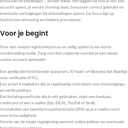
bonussen en betalingen – zonder franje. We leggen uit hoe je vlot een
account opent, je eerste storting doet, bonussen correct gebruikt en
eventuele vertragingen bij uitbetalingen oplost. De focus ligt op
technische uitvoering en heldere procedures.
Voor je begint
Voor een soepel registratieproces en veilig spelen is een korte
voorbereiding nodig. Zorg voor het volgende voordat je een nieuw
casino-account aanmaakt:
Een geldig identiteitsbewijs (paspoort, ID-kaart of rijbewijs) dat klaarligt
voor verificatie (KYC).
Een actief e-mailadres dat je regelmatig controleert voor bevestigings-
en verificatielinks.
Een betalingsmethode die je wilt gebruiken, zoals een bankpas,
creditcard of een e-wallet (bijv. iDEAL, PayPal of Skrill).
Inschakelen van tweefactorauthenticatie (2FA) op je e-mailaccount
voor extra veiligheid.
Kennis van de lokale regelgeving omtrent online gokken en eventuele
belastingen op winsten.