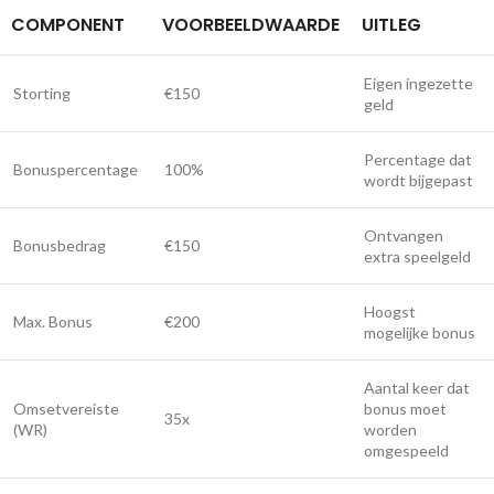
COMPONENT
VOORBEELDWAARDE
UITLEG
Eigen ingezette
Storting
€150
geld
Percentage dat
Bonuspercentage
100%
wordt bijgepast
Ontvangen
Bonusbedrag
€150
extra speelgeld
Hoogst
Max. Bonus
€200
mogelijke bonus
Aantal keer dat
Omsetvereiste
bonus moet
35x
(WR)
worden
omgespeeld