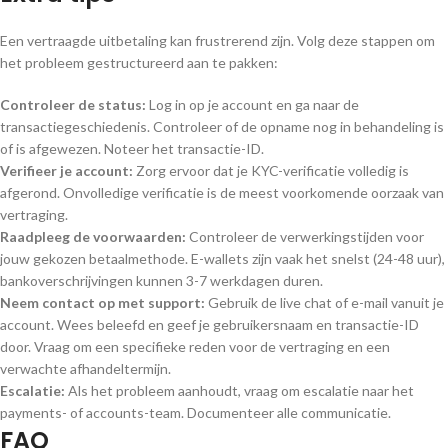
Een vertraagde uitbetaling kan frustrerend zijn. Volg deze stappen om
het probleem gestructureerd aan te pakken:
Controleer de status:
Log in op je account en ga naar de
transactiegeschiedenis. Controleer of de opname nog in behandeling is
of is afgewezen. Noteer het transactie-ID.
Verifieer je account:
Zorg ervoor dat je KYC-verificatie volledig is
afgerond. Onvolledige verificatie is de meest voorkomende oorzaak van
vertraging.
Raadpleeg de voorwaarden:
Controleer de verwerkingstijden voor
jouw gekozen betaalmethode. E-wallets zijn vaak het snelst (24-48 uur),
bankoverschrijvingen kunnen 3-7 werkdagen duren.
Neem contact op met support:
Gebruik de live chat of e-mail vanuit je
account. Wees beleefd en geef je gebruikersnaam en transactie-ID
door. Vraag om een specifieke reden voor de vertraging en een
verwachte afhandeltermijn.
Escalatie:
Als het probleem aanhoudt, vraag om escalatie naar het
payments- of accounts-team. Documenteer alle communicatie.
FAQ