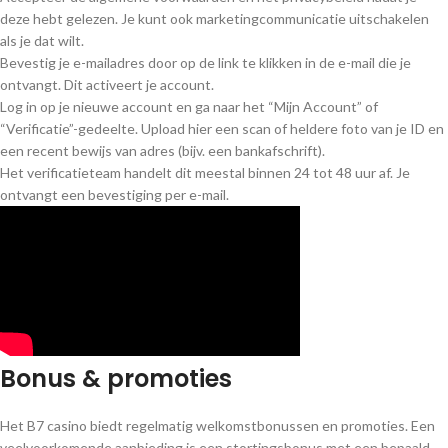
deze hebt gelezen. Je kunt ook marketingcommunicatie uitschakelen
als je dat wilt.
Bevestig je e-mailadres door op de link te klikken in de e-mail die je
ontvangt. Dit activeert je account.
Log in op je nieuwe account en ga naar het “Mijn Account” of
“Verificatie”-gedeelte. Upload hier een scan of heldere foto van je ID en
een recent bewijs van adres (bijv. een bankafschrift).
Het verificatieteam handelt dit meestal binnen 24 tot 48 uur af. Je
ontvangt een bevestiging per e-mail.
Bonus & promoties
Het B7 casino biedt regelmatig welkomstbonussen en promoties. Een
veelvoorkomende aanbieding is een stortingsbonus met een bepaald