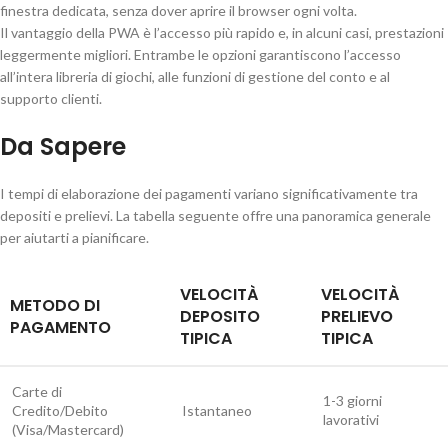
finestra dedicata, senza dover aprire il browser ogni volta.
Il vantaggio della PWA è l’accesso più rapido e, in alcuni casi, prestazioni
leggermente migliori. Entrambe le opzioni garantiscono l’accesso
all’intera libreria di giochi, alle funzioni di gestione del conto e al
supporto clienti.
Da Sapere
I tempi di elaborazione dei pagamenti variano significativamente tra
depositi e prelievi. La tabella seguente offre una panoramica generale
per aiutarti a pianificare.
VELOCITÀ
VELOCITÀ
METODO DI
DEPOSITO
PRELIEVO
PAGAMENTO
TIPICA
TIPICA
Carte di
1-3 giorni
Credito/Debito
Istantaneo
lavorativi
(Visa/Mastercard)