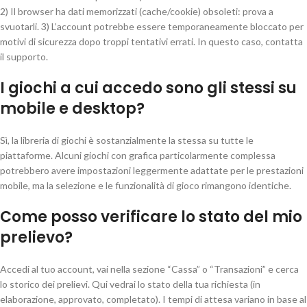
2) Il browser ha dati memorizzati (cache/cookie) obsoleti: prova a
svuotarli. 3) L’account potrebbe essere temporaneamente bloccato per
motivi di sicurezza dopo troppi tentativi errati. In questo caso, contatta
il supporto.
I giochi a cui accedo sono gli stessi su
mobile e desktop?
Sì, la libreria di giochi è sostanzialmente la stessa su tutte le
piattaforme. Alcuni giochi con grafica particolarmente complessa
potrebbero avere impostazioni leggermente adattate per le prestazioni
mobile, ma la selezione e le funzionalità di gioco rimangono identiche.
Come posso verificare lo stato del mio
prelievo?
Accedi al tuo account, vai nella sezione “Cassa” o “Transazioni” e cerca
lo storico dei prelievi. Qui vedrai lo stato della tua richiesta (in
elaborazione, approvato, completato). I tempi di attesa variano in base al