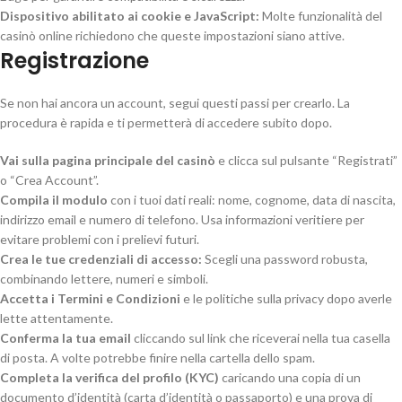
Dispositivo abilitato ai cookie e JavaScript:
Molte funzionalità del
casinò online richiedono che queste impostazioni siano attive.
Registrazione
Se non hai ancora un account, segui questi passi per crearlo. La
procedura è rapida e ti permetterà di accedere subito dopo.
Vai sulla pagina principale del casinò
e clicca sul pulsante “Registrati”
o “Crea Account”.
Compila il modulo
con i tuoi dati reali: nome, cognome, data di nascita,
indirizzo email e numero di telefono. Usa informazioni veritiere per
evitare problemi con i prelievi futuri.
Crea le tue credenziali di accesso:
Scegli una password robusta,
combinando lettere, numeri e simboli.
Accetta i Termini e Condizioni
e le politiche sulla privacy dopo averle
lette attentamente.
Conferma la tua email
cliccando sul link che riceverai nella tua casella
di posta. A volte potrebbe finire nella cartella dello spam.
Completa la verifica del profilo (KYC)
caricando una copia di un
documento d’identità (carta d’identità o passaporto) e una prova di