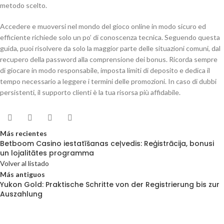
metodo scelto.
Accedere e muoversi nel mondo del gioco online in modo sicuro ed
efficiente richiede solo un po’ di conoscenza tecnica. Seguendo questa
guida, puoi risolvere da solo la maggior parte delle situazioni comuni, dal
recupero della password alla comprensione dei bonus. Ricorda sempre
di giocare in modo responsabile, imposta limiti di deposito e dedica il
tempo necessario a leggere i termini delle promozioni. In caso di dubbi
persistenti, il supporto clienti è la tua risorsa più affidabile.
Más recientes
Betboom Casino iestatīšanas ceļvedis: Reģistrācija, bonusi
un lojalitātes programma
Volver al listado
Más antiguos
Yukon Gold: Praktische Schritte von der Registrierung bis zur
Auszahlung