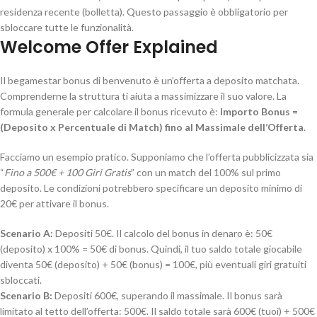
residenza recente (bolletta). Questo passaggio è obbligatorio per
sbloccare tutte le funzionalità.
Welcome Offer Explained
Il begamestar bonus di benvenuto è un’offerta a deposito matchata.
Comprenderne la struttura ti aiuta a massimizzare il suo valore. La
formula generale per calcolare il bonus ricevuto è:
Importo Bonus =
(Deposito x Percentuale di Match) fino al Massimale dell’Offerta
.
Facciamo un esempio pratico. Supponiamo che l’offerta pubblicizzata sia
“
Fino a 500€ + 100 Giri Gratis
” con un match del 100% sul primo
deposito. Le condizioni potrebbero specificare un deposito minimo di
20€ per attivare il bonus.
Scenario A:
Depositi 50€. Il calcolo del bonus in denaro è: 50€
(deposito) x 100% = 50€ di bonus. Quindi, il tuo saldo totale giocabile
diventa 50€ (deposito) + 50€ (bonus) = 100€, più eventuali giri gratuiti
sbloccati.
Scenario B:
Depositi 600€, superando il massimale. Il bonus sarà
limitato al tetto dell’offerta: 500€. Il saldo totale sarà 600€ (tuoi) + 500€