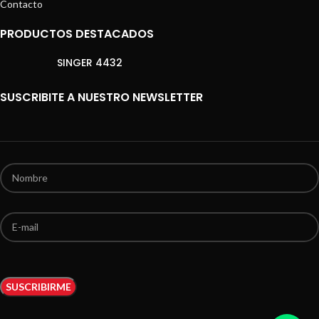
Contacto
PRODUCTOS DESTACADOS
SINGER 4432
SUSCRIBITE A NUESTRO NEWSLETTER
Por favor, deja este campo vacío.