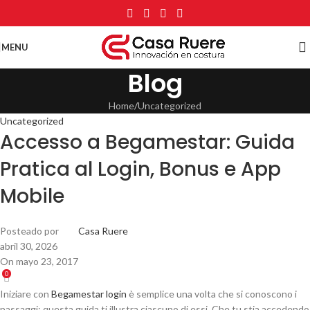
MENU
Blog
Home
Uncategorized
Uncategorized
Accesso a Begamestar: Guida
Pratica al Login, Bonus e App
Mobile
Posteado por
Casa Ruere
abril 30, 2026
On mayo 23, 2017
0
Iniziare con
Begamestar login
è semplice una volta che si conoscono i
passaggi: questa guida ti illustra ciascuno di essi. Che tu stia accedendo